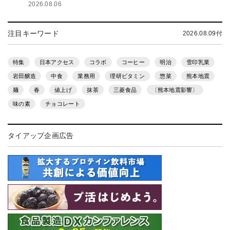
2026.08.06
注目キーワード
2026.08.09付
特集
日本アクセス
コラボ
コーヒー
明治
雪印乳業
岩田醸造
中食
業務用
理研ビタミン
惣菜
熊本地震
麺
春
値上げ
抹茶
三菱食品
〔熊本地震影響〕
味の素
チョコレート
タイアップ企画広告