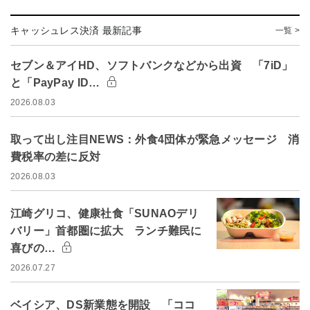
キャッシュレス決済 最新記事
一覧 >
セブン＆アイHD、ソフトバンクなどから出資 「7iD」
と「PayPay ID…
2026.08.03
取って出し注目NEWS：外食4団体が緊急メッセージ 消
費税率の差に反対
2026.08.03
江崎グリコ、健康社食「SUNAOデリ
バリー」首都圏に拡大 ランチ難民に
喜びの…
2026.07.27
ベイシア、DS新業態を開設 「ココ