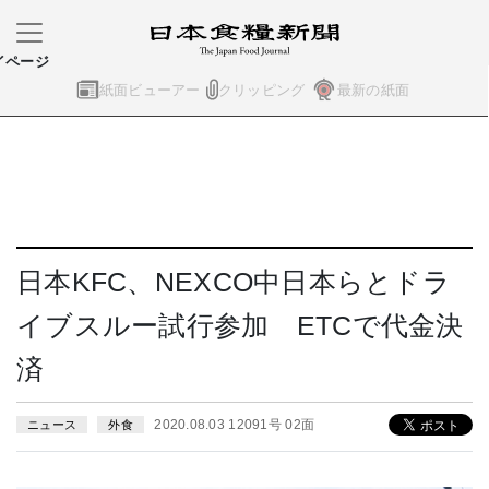
イページ
紙面ビューアー
クリッピング
最新の紙面
日本KFC、NEXCO中日本らとドラ
イブスルー試行参加 ETCで代金決
済
2020.08.03 12091号 02面
ニュース
外食