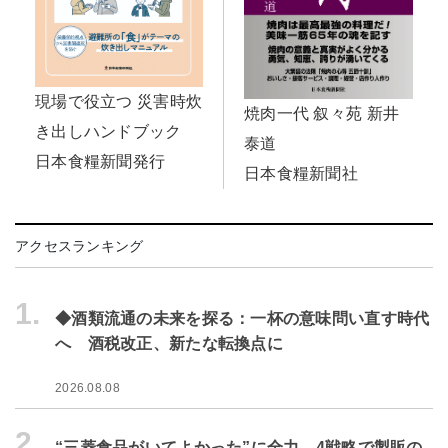
現場で役立つ 災害時炊
焼肉一代 叙々苑 新井
き出しハンドブック
泰道
日本食糧新聞発行
日本食糧新聞社
アクセスランキング
1.
◆酒類流通の未来を探る：一杯の意味問い直す時代
へ 酒税改正、新たな転換点に
2026.08.08
2.
“三菱食品がいてよかった”に全力 4戦略で製販の