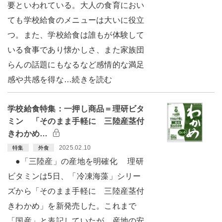
要といわれている。大人の食育におい
ても学校給食のメニューは大いに役立
つ。また、学校給食は誰もが体験して
いる食事であり懐かしさ、また家族団
らんの話題にもなるなど感情的な満足
感や共感を得な…続きを読む
学校給食特集：一押し商品＝理研ビタ
ミン 「そのまま手軽に 三陸産茎付
きわかめ…
2025.02.10
特集
外食
●「三陸産」の産地を明確化 理研
ビタミンは5日、「冷凍海藻」シリー
ズから「そのまま手軽に 三陸産茎付
きわかめ」を新発売した。これまで
「国産」と表記していたが、産地の安