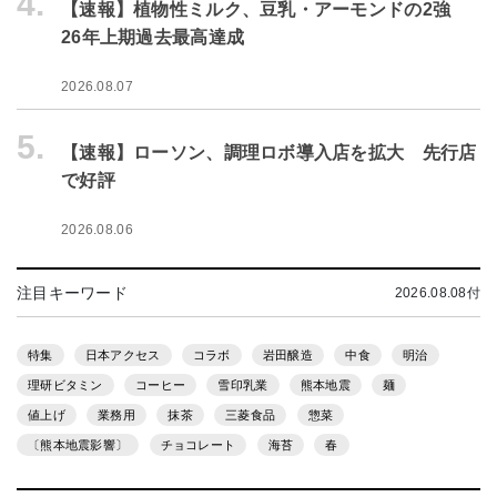
4.
【速報】植物性ミルク、豆乳・アーモンドの2強
26年上期過去最高達成
2026.08.07
5.
【速報】ローソン、調理ロボ導入店を拡大 先行店
で好評
2026.08.06
注目キーワード
2026.08.08付
特集
日本アクセス
コラボ
岩田醸造
中食
明治
理研ビタミン
コーヒー
雪印乳業
熊本地震
麺
値上げ
業務用
抹茶
三菱食品
惣菜
〔熊本地震影響〕
チョコレート
海苔
春