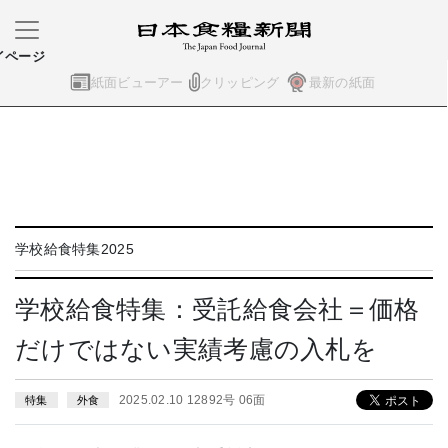
イページ
紙面ビューアー
クリッピング
最新の紙面
学校給食特集2025
学校給食特集：受託給食会社＝価格
だけではない実績考慮の入札を
2025.02.10 12892号 06面
特集
外食