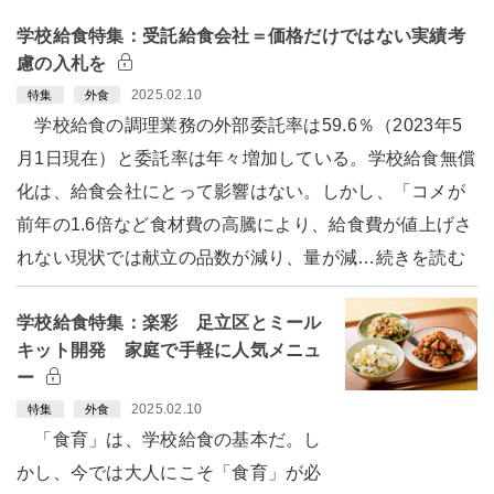
学校給食特集：受託給食会社＝価格だけではない実績考
慮の入札を
2025.02.10
特集
外食
学校給食の調理業務の外部委託率は59.6％（2023年5
月1日現在）と委託率は年々増加している。学校給食無償
化は、給食会社にとって影響はない。しかし、「コメが
前年の1.6倍など食材費の高騰により、給食費が値上げさ
れない現状では献立の品数が減り、量が減…続きを読む
学校給食特集：楽彩 足立区とミール
キット開発 家庭で手軽に人気メニュ
ー
2025.02.10
特集
外食
「食育」は、学校給食の基本だ。し
かし、今では大人にこそ「食育」が必