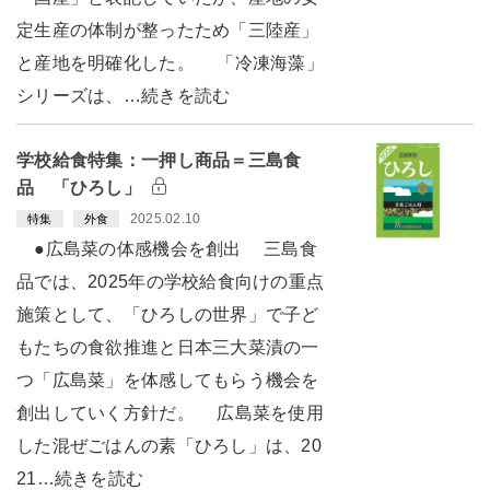
定生産の体制が整ったため「三陸産」
と産地を明確化した。 「冷凍海藻」
シリーズは、…続きを読む
学校給食特集：一押し商品＝三島食
品 「ひろし」
2025.02.10
特集
外食
●広島菜の体感機会を創出 三島食
品では、2025年の学校給食向けの重点
施策として、「ひろしの世界」で子ど
もたちの食欲推進と日本三大菜漬の一
つ「広島菜」を体感してもらう機会を
創出していく方針だ。 広島菜を使用
した混ぜごはんの素「ひろし」は、20
21…続きを読む