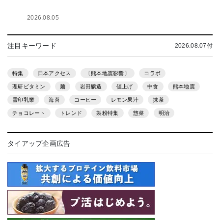
2026.08.05
注目キーワード
2026.08.07付
特集
日本アクセス
〔熊本地震影響〕
コラボ
理研ビタミン
麺
岩田醸造
値上げ
中食
熊本地震
雪印乳業
海苔
コーヒー
レモン果汁
抹茶
チョコレート
トレンド
製粉特集
惣菜
明治
タイアップ企画広告