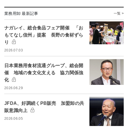
業務用卸 最新記事
一覧 >
ナガレイ、総合食品フェア開催 「お
もてなし信州」提案 長野の食材ずら
り
2026.07.03
日本業務用食材流通グループ、総会開
催 地域の食文化支える 協力関係強
化
2026.06.29
JFDA、好調続くPB販売 加盟卸の共
販意識向上
2026.06.05