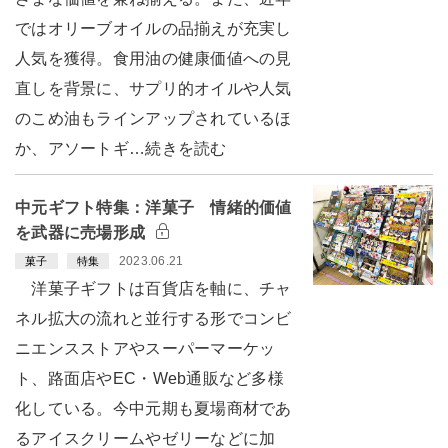
ではオリーブオイルの品揃えが充実し
人気を獲得。食用油の健康価値への見
直しを背景に、サプリ的オイルや人気
のこめ油もラインアップされているほ
か、アソートギ…続きを読む
中元ギフト特集：洋菓子 情緒的価値
を武器に売場形成
2023.06.21
菓子
特集
洋菓子ギフトは百貨店を軸に、チャ
ネル拡大の流れと並行する形でコンビ
ニエンスストアやスーパーマーケッ
ト、路面店やEC・Web通販など多様
化している。今中元期も夏場商材であ
るアイスクリームやゼリーなどに加