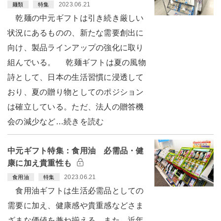
2023.06.21
麺類
特集
乾麺の中元ギフトは引き続き厳しい
状況にあるものの、新たな需要創出に
向け、製品ラインアップの強化に取り
組んでいる。 乾麺ギフトは夏の風物
詩として、日本の生活習慣に浸透して
おり、夏の贈り物としてのポジション
は確立している。ただ、法人の贈答機
会の減少など…続きを読む
中元ギフト特集：食用油 必需品・健
康に加え貴重性も
2023.06.21
食用油
特集
食用油ギフトは生活必需品としての
需要に加え、健康感や貴重感などさま
ざまな価値を兼ね揃える。また、近年