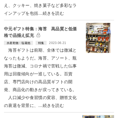
え、クッキー、焼き菓子など多彩なラ
インアップを包括…続きを読む
中元ギフト特集：海苔 高品質と低価
格で品揃え拡充
2023.06.21
水産乾物・塩蔵他
特集
海苔ギフトは前期、全体では微減と
なったもようだ。海苔、アソート、瓶
海苔は微減、コロナ禍で苦戦した仏事
用は回復傾向が一巡している。百貨
店、専門店向けの高品質ギフトの開
発、商品化の動きが戻ってきている。
人口減少や食習慣の変容、贈答文化
の衰退を背景に、…続きを読む