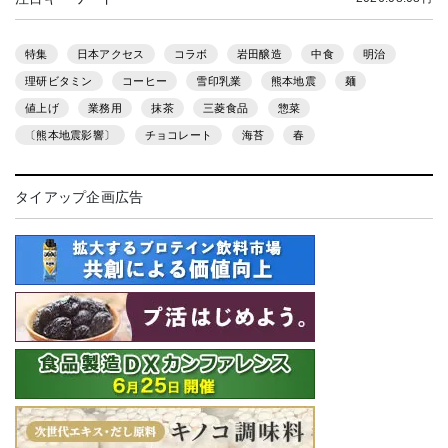
特集
日本アクセス
コラボ
岩田醸造
中食
明治
理研ビタミン
コーヒー
雪印乳業
熊本地震
麺
値上げ
業務用
抹茶
三菱食品
惣菜
〔熊本地震影響〕
チョコレート
海苔
春
タイアップ企画広告