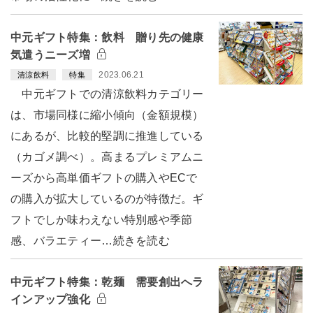
中元ギフト特集：飲料 贈り先の健康
気遣うニーズ増
2023.06.21
清涼飲料
特集
中元ギフトでの清涼飲料カテゴリー
は、市場同様に縮小傾向（金額規模）
にあるが、比較的堅調に推進している
（カゴメ調べ）。高まるプレミアムニ
ーズから高単価ギフトの購入やECで
の購入が拡大しているのが特徴だ。ギ
フトでしか味わえない特別感や季節
感、バラエティー…続きを読む
中元ギフト特集：乾麺 需要創出へラ
インアップ強化