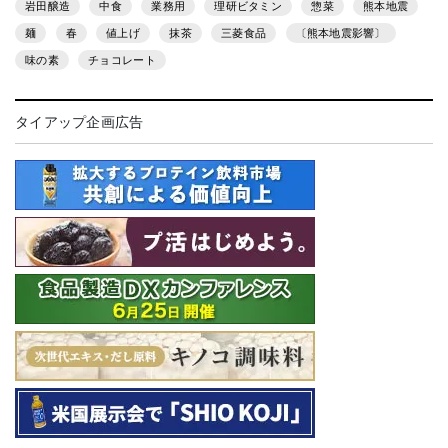
岩田醸造
中食
業務用
理研ビタミン
惣菜
熊本地震
麺
春
値上げ
抹茶
三菱食品
〔熊本地震影響〕
味の素
チョコレート
タイアップ企画広告