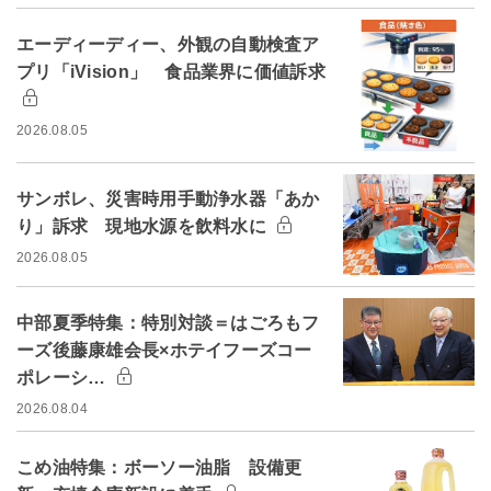
エーディーディー、外観の自動検査ア
プリ「iVision」 食品業界に価値訴求
2026.08.05
サンボレ、災害時用手動浄水器「あか
り」訴求 現地水源を飲料水に
2026.08.05
中部夏季特集：特別対談＝はごろもフ
ーズ後藤康雄会長×ホテイフーズコー
ポレーシ…
2026.08.04
こめ油特集：ボーソー油脂 設備更