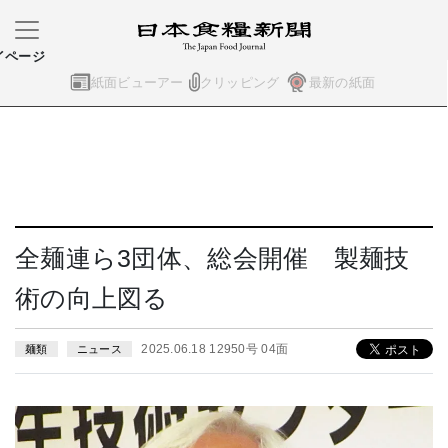
イページ
紙面ビューアー
クリッピング
最新の紙面
全麺連ら3団体、総会開催 製麺技
術の向上図る
2025.06.18 12950号 04面
麺類
ニュース