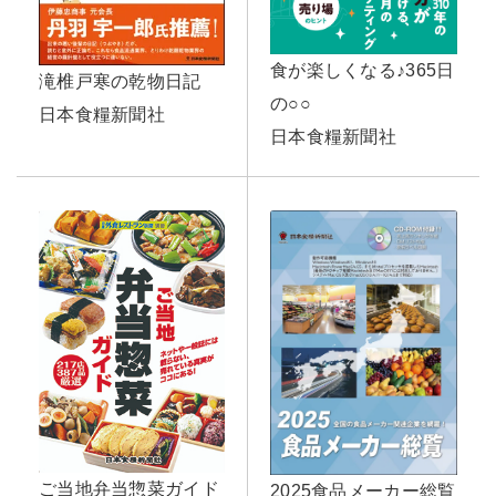
食が楽しくなる♪365日
滝椎戸寒の乾物日記
の○○
日本食糧新聞社
日本食糧新聞社
ご当地弁当惣菜ガイド
2025食品メーカー総覧