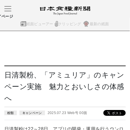
イページ
紙面ビューアー
クリッピング
最新の紙面
日清製粉、「アミュリア」のキャン
ペーン実施 魅力とおいしさの体感
へ
2025.07.23 Web号 00面
粉類
キャンペーン
日清製粉は22～28日、アプリの開発・運用を行うウンロ