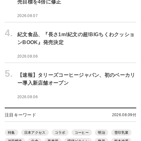
売目標を4倍に修正
2026.08.07
4.
紀文食品、『長さ1m!紀文の超!BIGちくわクッショ
ンBOOK』発売決定
2026.08.06
5.
【速報】タリーズコーヒージャパン、初のベーカリ
ー導入新店舗オープン
2026.08.06
注目キーワード
2026.08.09付
特集
日本アクセス
コラボ
コーヒー
明治
雪印乳業
岩田醸造
中食
業務用
理研ビタミン
惣菜
熊本地震