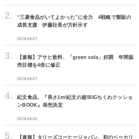
2.
“三菱食品がいてよかった”に全力 4戦略で製販の
成長支援 伊藤社長が方針示す
2026.08.07
3.
【速報】アサヒ飲料、「green cola」好調 年間販
売目標を4倍に修正
2026.08.07
4.
紀文食品、『長さ1m!紀文の超!BIGちくわクッショ
ンBOOK』発売決定
2026.08.06
5.
【速報】タリーズコーヒージャパン、初のベーカリ