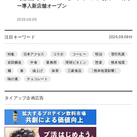
ー導入新店舗オープン
2026.08.06
注目キーワード
2026.08.09付
特集
日本アクセス
コラボ
コーヒー
明治
雪印乳業
岩田醸造
中食
業務用
理研ビタミン
惣菜
熊本地震
麺
春
値上げ
抹茶
三菱食品
〔熊本地震影響〕
味の素
チョコレート
タイアップ企画広告