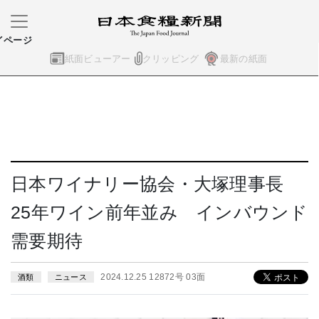
イページ
紙面ビューアー
クリッピング
最新の紙面
日本ワイナリー協会・大塚理事長
25年ワイン前年並み インバウンド
需要期待
2024.12.25 12872号 03面
酒類
ニュース