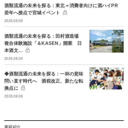
酒類流通の未来を探る：東北＝消費者向けに酒ハイPR
若年へ接点で宮城イベント
2026.08.08
酒類流通の未来を探る：田村酒造場
複合体験施設「＆KASEN」開業 日
本酒文…
2026.08.08
◆酒類流通の未来を探る：一杯の意味
問い直す時代へ 酒税改正、新たな転
換点に
2026.08.08
書籍紹介