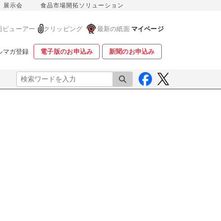
展示会
食品市場開拓ソリューション
面ビューアー
クリッピング
最新の紙面
マイページ
ルマガ登録
電子版のお申込み
新聞のお申込み
検索