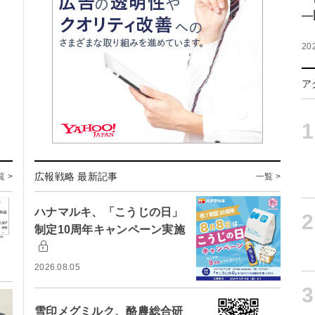
―
20
ア
1
広報戦略 最新記事
覧 >
一覧 >
ハナマルキ、「こうじの日」
2
制定10周年キャンペーン実施
2026.08.05
3
雪印メグミルク、酪農総合研