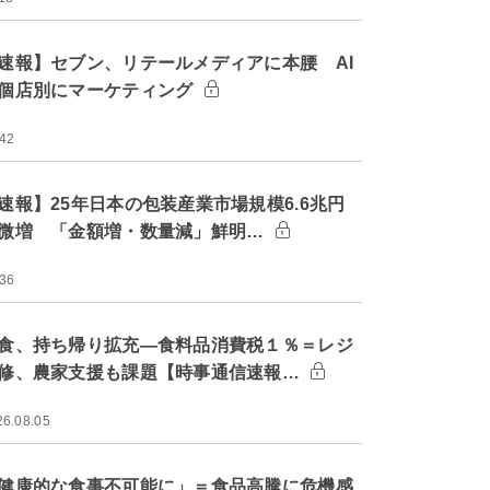
速報】セブン、リテールメディアに本腰 AI
個店別にマーケティング
:42
速報】25年日本の包装産業市場規模6.6兆円
微増 「金額増・数量減」鮮明…
:36
食、持ち帰り拡充―食料品消費税１％＝レジ
修、農家支援も課題【時事通信速報…
26.08.05
健康的な食事不可能に」＝食品高騰に危機感