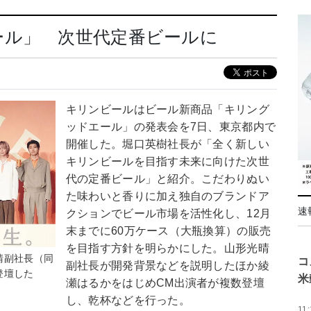
ール」 次世代定番ビールに
キリンビールはビール新商品「キリング
ッドエール」の発表会を7日、東京都内で
開催した。堀口英樹社長が「全く新しい
キリンビールを目指す未来に向けた次世
代の定番ビール」と紹介。こだわりぬい
た味わいと香りに加え独自のブランドア
速
クションでビール市場を活性化し、12月
末までに60万ケース（大瓶換算）の販売
を目指す方針を明らかにした。山形光晴
晴副社長（同
コ
副社長が開発背景などを説明したほか綾
登壇した
米
瀬はるかをはじめCM出演者が複数登壇
し、乾杯などを行った。
11: