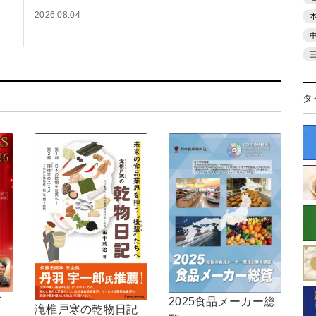
2026.08.04
タ
イ
2025食品メーカー総
滝椎戸寒の乾物日記