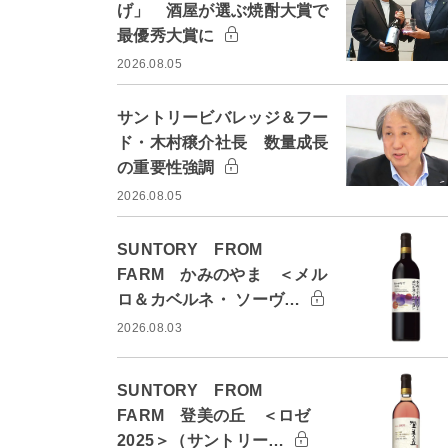
げ」 酒屋が選ぶ焼酎大賞で
最優秀大賞に
2026.08.05
サントリービバレッジ＆フー
ド・木村穣介社長 数量成長
の重要性強調
2026.08.05
SUNTORY FROM
FARM かみのやま ＜メル
ロ＆カベルネ・ ソーヴ…
2026.08.03
SUNTORY FROM
FARM 登美の丘 ＜ロゼ
2025＞（サントリー…