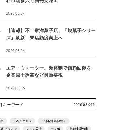
料市場参入で新需要創出
2026.08.04
.
【速報】不二家洋菓子店、「焼菓子シリー
ズ」刷新 来店頻度向上へ
2026.08.04
.
エア・ウォーター、新体制で信頼回復を
企業風土改革など最重要視
2026.08.05
目キーワード
2026.08.06付
特集
日本アクセス
〔熊本地震影響〕
理研ビタミン
レモン果汁
コラボ
中華料理の素