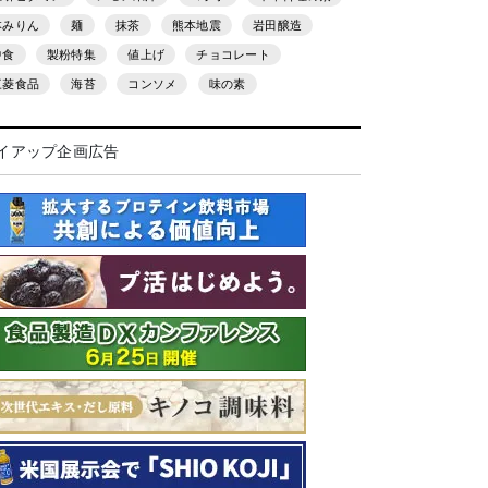
本みりん
麺
抹茶
熊本地震
岩田醸造
中食
製粉特集
値上げ
チョコレート
三菱食品
海苔
コンソメ
味の素
イアップ企画広告