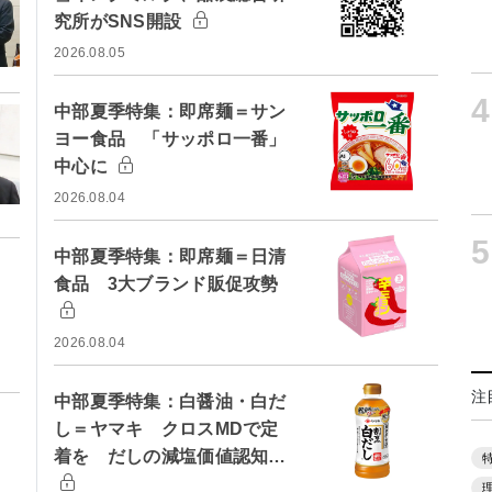
究所がSNS開設
2026.08.05
4
中部夏季特集：即席麺＝サン
ヨー食品 「サッポロ一番」
中心に
2026.08.04
5
中部夏季特集：即席麺＝日清
食品 3大ブランド販促攻勢
2026.08.04
注
中部夏季特集：白醤油・白だ
し＝ヤマキ クロスMDで定
着を だしの減塩価値認知…