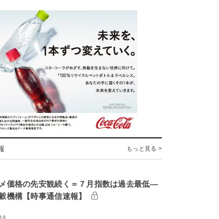
報
もっと見る >
メ価格の先安観続く＝７月指数は過去最低―
穀機構【時事通信速報】
18