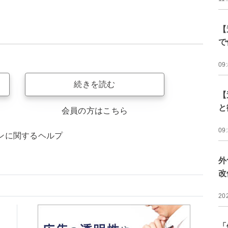
【
で
09
続きを読む
【
と
会員の方はこちら
09
ンに関するヘルプ
外
改
20
「