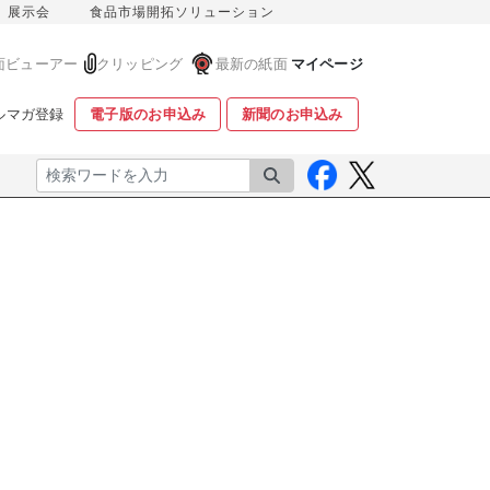
展示会
食品市場開拓ソリューション
面ビューアー
クリッピング
最新の紙面
マイページ
ルマガ登録
電子版のお申込み
新聞のお申込み
検索