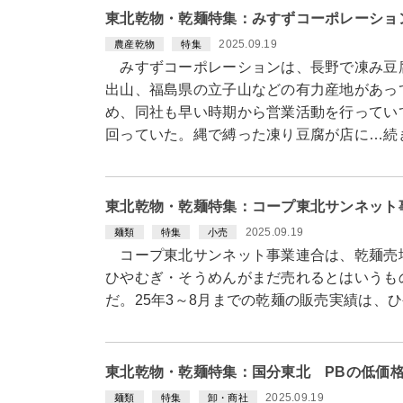
東北乾物・乾麺特集：みすずコーポレーショ
2025.09.19
農産乾物
特集
みすずコーポレーションは、長野で凍み豆
出山、福島県の立子山などの有力産地があっ
め、同社も早い時期から営業活動を行ってい
回っていた。縄で縛った凍り豆腐が店に…続
東北乾物・乾麺特集：コープ東北サンネット
2025.09.19
麺類
特集
小売
コープ東北サンネット事業連合は、乾麺売場
ひやむぎ・そうめんがまだ売れるとはいうもの
だ。25年3～8月までの乾麺の販売実績は、
東北乾物・乾麺特集：国分東北 PBの低価
2025.09.19
麺類
特集
卸・商社