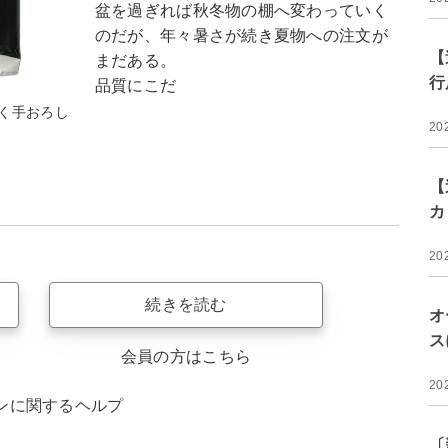
盆を過ぎれば秋冬物の棚へ変わっていく
のだが、年々暑さが続き夏物への注文が
【
まだある。
行
品質にこだ
く手おろし
20
【
カ
20
続きを読む
オ
ス
会員の方はこちら
20
ンに関するヘルプ
〔