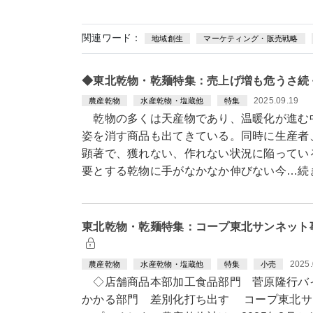
関連ワード：
地域創生
マーケティング・販売戦略
◆東北乾物・乾麺特集：売上げ増も危うさ続
2025.09.19
農産乾物
水産乾物・塩蔵他
特集
乾物の多くは天産物であり、温暖化が進む
姿を消す商品も出てきている。同時に生産者
顕著で、獲れない、作れない状況に陥ってい
要とする乾物に手がなかなか伸びない今…続
東北乾物・乾麺特集：コープ東北サンネット
2025.
農産乾物
水産乾物・塩蔵他
特集
小売
◇店舗商品本部加工食品部門 菅原隆行バ
かかる部門 差別化打ち出す コープ東北サ