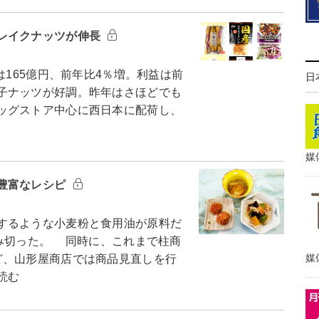
レイクナッツが伸長
は165億円、前年比4％増。利益は前
日
子ナッツが好調。昨年はさほどでも
ッグストア中心に西日本に配荷し、
媒
豊富なレシピ
するような小麦粉と食用油が原料だ
踏み切った。 同時に、これまで柱商
媒
ど、山形屋商店では商品見直しを行
読む