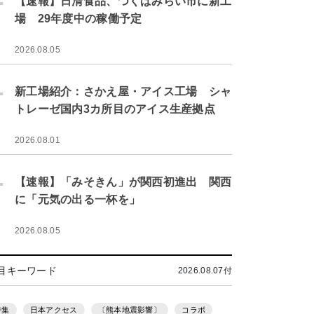
【速報】日清食品、つくばみらい市に新工
場 29年度中の稼働予定
2026.08.05
.
新工場紹介：さかえ屋・アイス工場 シャ
トレーゼ国内3カ所目のアイス生産拠点
2026.08.01
.
【速報】「みそきん」が関西初進出 関西
に「元気の出る一杯を」
2026.08.05
目キーワード
2026.08.07付
特集
日本アクセス
〔熊本地震影響〕
コラボ