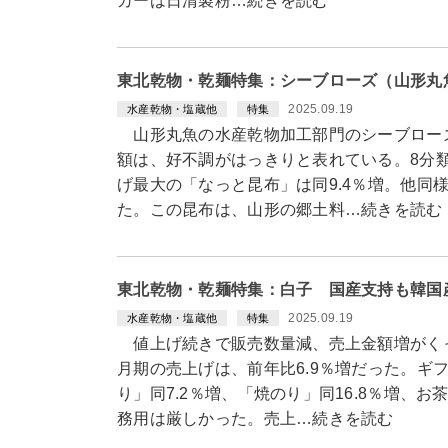
カーは日清製粉…続きを読む
東北乾物・乾麺特集：シーブローズ（山形丸
2025.09.19
水産乾物・塩蔵他
特集
山形丸魚の水産乾物加工部門のシーブローズ
額は、好不調がはっきりと表れている。8分類
げ最大の「なっと昆布」は同9.4％増。他同
た。この昆布は、山形の郷土料…続きを読む
東北乾物・乾麺特集：白子 国産支持も韓国
2025.09.19
水産乾物・塩蔵他
特集
値上げ続きで販売数量減、売上金額増がくっ
月期の売上げは、前年比6.9％増だった。ギ
り」同7.2％増、「焼のり」同16.8％増、お
務用は厳しかった。売上…続きを読む