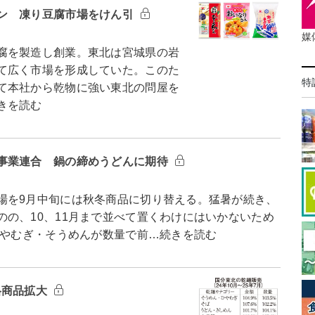
ン 凍り豆腐市場をけん引
媒
腐を製造し創業。東北は宮城県の岩
て広く市場を形成していた。このた
特
て本社から乾物に強い東北の問屋を
きを読む
事業連合 鍋の締めうどんに期待
を9月中旬には秋冬商品に切り替える。猛暑が続き、
の、10、11月まで並べて置くわけにはいかないため
ひやむぎ・そうめんが数量で前…続きを読む
格商品拡大