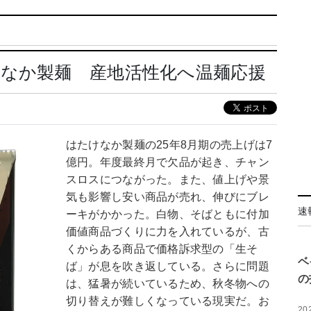
けなか製麺 産地活性化へ温麺応援
はたけなか製麺の25年8月期の売上げは7
億円。年度最終月で欠品が起き、チャン
スロスにつながった。また、値上げや景
気も影響し安い商品が売れ、伸びにブレ
速
ーキがかかった。白物、そばともに付加
価値商品づくりに力を入れているが、古
くからある商品で価格訴求型の「生そ
ベ
ば」が息を吹き返している。さらに問題
の
は、猛暑が続いているため、秋冬物への
切り替えが難しくなっている現実だ。お
20