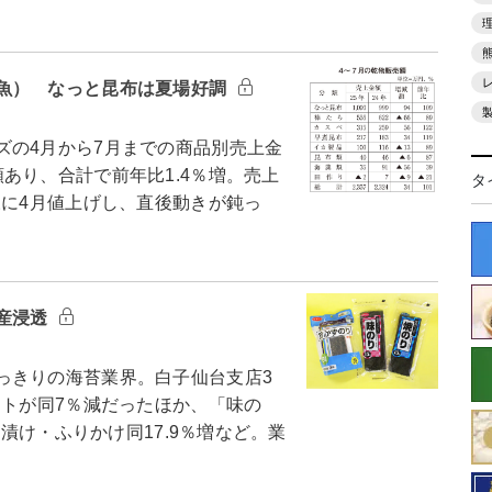
魚） なっと昆布は夏場好調
の4月から7月までの商品別売上金
あり、合計で前年比1.4％増。売上
タ
様に4月値上げし、直後動きが鈍っ
産浸透
きりの海苔業界。白子仙台支店3
フトが同7％減だったほか、「味の
茶漬け・ふりかけ同17.9％増など。業