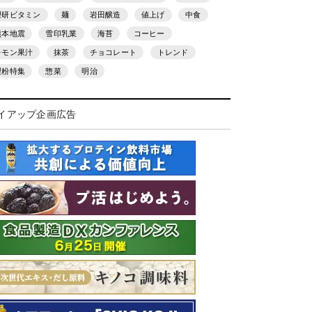
理研ビタミン
麺
岩田醸造
値上げ
中食
熊本地震
雪印乳業
海苔
コーヒー
レモン果汁
抹茶
チョコレート
トレンド
製粉特集
惣菜
明治
イアップ企画広告