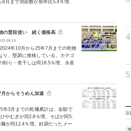
ら8月まで供給数が前年比5.4％増、
物の普段使い 続く価格高
4
025.09.19
24年10月から25年7月までの乾物
となり、堅調に推移している。カテゴ
の削り・煮干しは同18.5％増、水産
5
7月からそうめん加速
25年3月までの乾麺累計は、金額で
注
ひやむぎが同2.8％増。そばが同5.
華麺が同12.4％増。好調だったメー