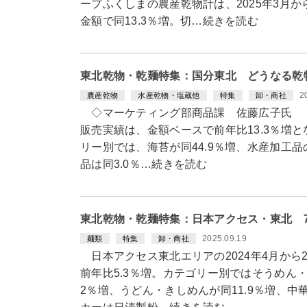
ープふくしまの農産乾物計は、2025年3月か
金額で同13.3％増。切…続きを読む
東北乾物・乾麺特集：国分東北 どうなる乾
2
農産乾物
水産乾物・塩蔵他
特集
卸・商社
◇マーケティング部商品課 佐藤広子氏 20
販売実績は、金額ベースで前年比13.3％増
リー別では、海苔が同44.9％増、水産加工品
品は同3.0％…続きを読む
東北乾物・乾麺特集：日本アクセス・東北 
2025.09.19
麺類
特集
卸・商社
日本アクセス東北エリアの2024年4月から
前年比5.3％増。カテゴリー別ではそうめん・
2％増、うどん・きしめんが同11.9％増、中