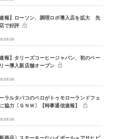
速報】ローソン、調理ロボ導入店を拡大 先
店で好評
26.08.06
速報】タリーズコーヒージャパン、初のベー
リー導入新店舗オープン
26.08.06
ーラルタバコのベロがトゥモローランドフェ
に協力〔ＧＮＷ〕【時事通信速報】
26.08.06
新商品〕スモーキーなハイボール＝アサヒビ