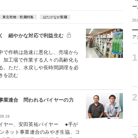
ー
東北乾物・乾麺特集
はたけなか製麺
20
く 細やかな対応で利益生む
ア
中で作柄は急速に悪化し、売場から
1
、加工場で作業する人々の高齢化も
る。ただ、水戻しや長時間調理を必
きを読む
2
事業連合 問われるバイヤーの力
09.19
イヤー、安田英祐バイヤー ●手が
ンネット事業連合のみやぎ生協、コ
3