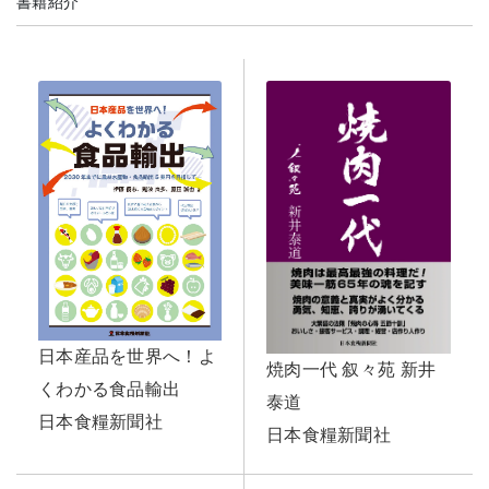
書籍紹介
日本産品を世界へ！よ
焼肉一代 叙々苑 新井
くわかる食品輸出
泰道
日本食糧新聞社
日本食糧新聞社