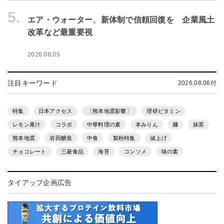
5.
エア・ウォーター、新体制で信頼回復を 企業風土
改革など最重要視
2026.08.05
注目キーワード
2026.08.06付
特集
日本アクセス
〔熊本地震影響〕
理研ビタミン
レモン果汁
コラボ
中華料理の素
本みりん
麺
抹茶
熊本地震
岩田醸造
中食
製粉特集
値上げ
チョコレート
三菱食品
海苔
コンソメ
味の素
タイアップ企画広告