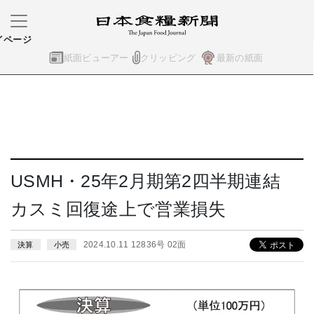
イページ
紙面ビューアー
クリッピング
最新の紙面
USMH・25年2月期第2四半期連結
カスミ回復途上で営業損失
2024.10.11 12836号 02面
決算
小売