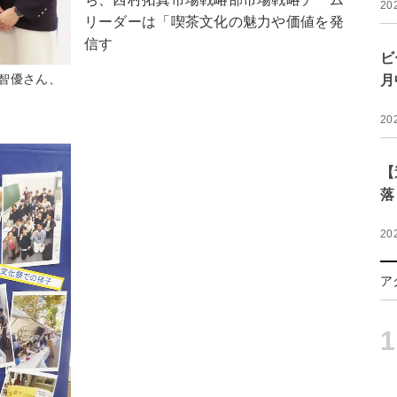
20
リーダーは「喫茶文化の魅力や価値を発
信す
ビ
智優さん、
月
20
【
落
20
ア
1