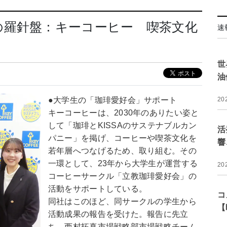
の羅針盤：キーコーヒー 喫茶文化
速
世
油
●大学生の「珈琲愛好会」サポート
20
キーコーヒーは、2030年のありたい姿と
して「珈琲とKISSAのサステナブルカン
活
パニー」を掲げ、コーヒーや喫茶文化を
響
若年層へつなげるため、取り組む。その
一環として、23年から大学生が運営する
20
コーヒーサークル「立教珈琲愛好会」の
活動をサポートしている。
コ
同社はこのほど、同サークルの学生から
【
活動成果の報告を受けた。報告に先立
ち、西村拓真市場戦略部市場戦略チーム