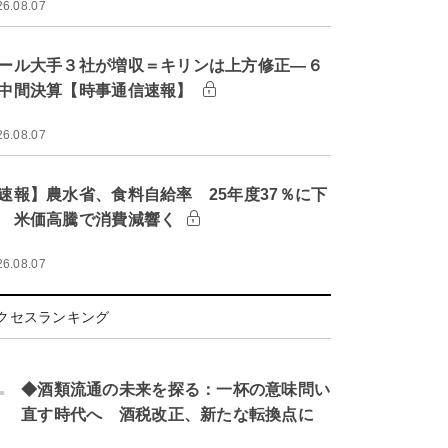
26.08.07
ール大手３社が増収＝キリンは上方修正―６
中間決算【時事通信速報】
26.08.07
速報】農水省、食料自給率 25年度37％に下
 米価高騰で消費減響く
26.08.07
クセスランキング
.
◆酒類流通の未来を探る：一杯の意味問い
直す時代へ 酒税改正、新たな転換点に