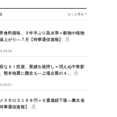
報
もっと見る >
界食料価格、３年半ぶり高水準＝穀物や植物
値上がり―７月【時事通信速報】
26.08.08
発なＡＩ投資、業績を後押し＝消えぬ中東影
、熊本地震に懸念も―上場企業の４…
26.08.07
メ５キロ３１９８円＝６週連続下落―農水省
時事通信速報】