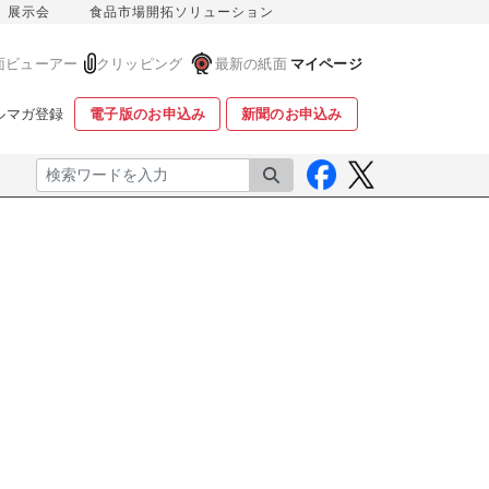
展示会
食品市場開拓ソリューション
面ビューアー
クリッピング
最新の紙面
マイページ
ルマガ登録
電子版のお申込み
新聞のお申込み
検索