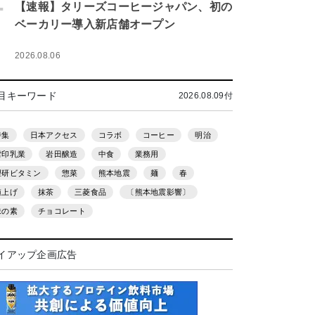
.
【速報】タリーズコーヒージャパン、初の
ベーカリー導入新店舗オープン
2026.08.06
目キーワード
2026.08.09付
特集
日本アクセス
コラボ
コーヒー
明治
雪印乳業
岩田醸造
中食
業務用
理研ビタミン
惣菜
熊本地震
麺
春
値上げ
抹茶
三菱食品
〔熊本地震影響〕
味の素
チョコレート
イアップ企画広告