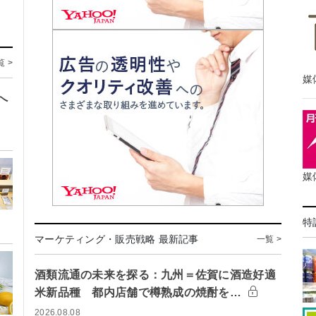
覧 >
媒
へ
媒
特
マーケティング・販売戦略 最新記事
一覧 >
酒類流通の未来を探る：九州＝佐賀に酒造好適
米新品種 都内店舗で樽熟成の焼酎を…
2026.08.08