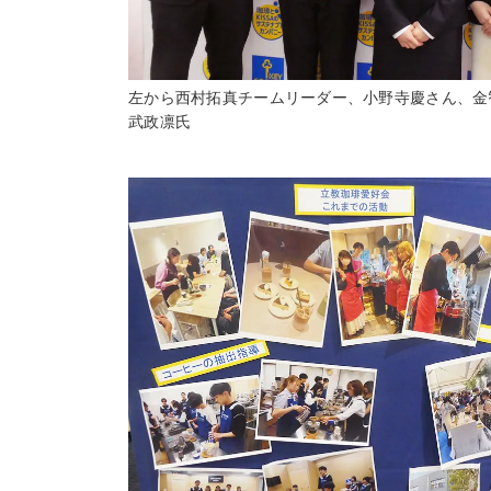
左から西村拓真チームリーダー、小野寺慶さん、金
武政凛氏