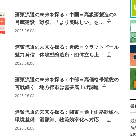
酒類流通の未来を探る：中国＝高級酒製造の3
号蔵建設 獺祭、「より美味しい」を…
2026.08.08
酒類流通の未来を探る：近畿＝クラフトビール
魅力発信 体験型醸造所・団体立ち上…
2026.08.08
酒類流通の未来を探る：中部＝高価格帯業態の
苦戦続く 地方都市は需要底上げ課題
2026.08.08
書
酒類流通の未来を探る：関東＝適正価格転嫁へ
環境整備 酒類卸、物流効率化へ対応…
最
食
2026.08.08
2