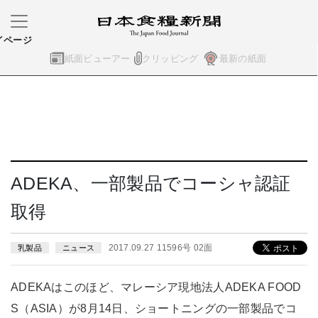
イページ
紙面ビューアー
クリッピング
最新の紙面
ADEKA、一部製品でコーシャ認証
取得
2017.09.27 11596号 02面
乳製品
ニュース
ADEKAはこのほど、マレーシア現地法人ADEKA FOOD
S（ASIA）が8月14日、ショートニングの一部製品でコ