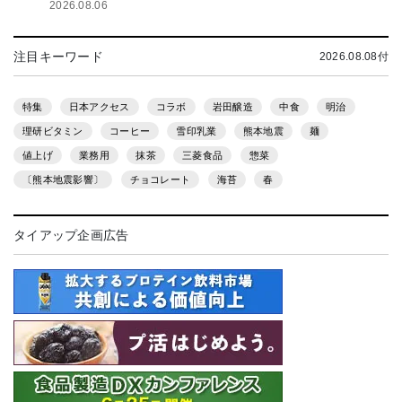
2026.08.06
注目キーワード
2026.08.08付
特集
日本アクセス
コラボ
岩田醸造
中食
明治
理研ビタミン
コーヒー
雪印乳業
熊本地震
麺
値上げ
業務用
抹茶
三菱食品
惣菜
〔熊本地震影響〕
チョコレート
海苔
春
タイアップ企画広告