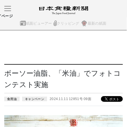
イページ
紙面ビューアー
クリッピング
最新の紙面
ボーソー油脂、「米油」でフォトコ
ンテスト実施
2024.11.11 12851号 09面
食用油
キャンペーン