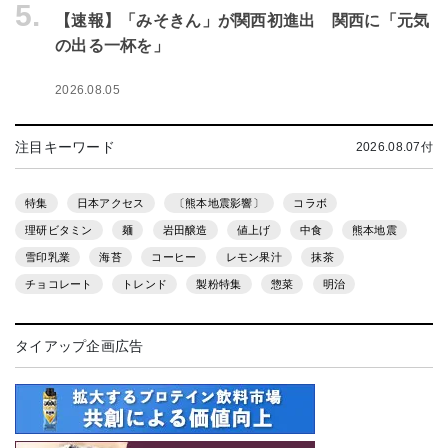
5.
【速報】「みそきん」が関西初進出 関西に「元気
の出る一杯を」
2026.08.05
注目キーワード
2026.08.07付
特集
日本アクセス
〔熊本地震影響〕
コラボ
理研ビタミン
麺
岩田醸造
値上げ
中食
熊本地震
雪印乳業
海苔
コーヒー
レモン果汁
抹茶
チョコレート
トレンド
製粉特集
惣菜
明治
タイアップ企画広告