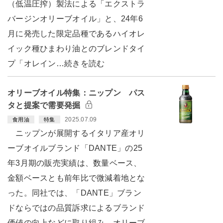
（低温圧搾）製法による「エクストラ
バージンオリーブオイル」と、24年6
月に発売した限定品種であるハイオレ
イック種ひまわり油とのブレンドタイ
プ「オレイン…続きを読む
オリーブオイル特集：ニップン パス
タと提案で需要発掘
2025.07.09
食用油
特集
ニップンが展開するイタリア産オリ
ーブオイルブランド「DANTE」の25
年3月期の販売実績は、数量ベース、
金額ベースとも前年比で微減着地とな
った。同社では、「DANTE」ブラン
ドならではの品質訴求によるブランド
価値の向上などに取り組み、オリーブ