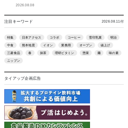
2026.08.08
注目キーワード
2026.08.11付
特集
日本アクセス
コラボ
コーヒー
雪印乳業
明治
中食
熊本地震
イオン
業務用
オープン
値上げ
三菱食品
春
抹茶
理研ビタミン
惣菜
麺
味の素
ニップン
タイアップ企画広告