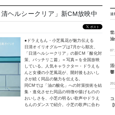
清ヘルシークリア」新CM放映中
速
世
油
●ドラえもん・小芝風花が魅力伝える
日清オイリオグループは7月から順次、
07
「日清ヘルシークリア」の新CM「酸化対
策、バッチリこ篇」＝写真＝を全国放映
活
している。人気キャラクター・ドラえも
響
んと女優の小芝風花が、開封後もおいし
さが続く同品の魅力を伝える。
20
同CMでは「油の酸化」への対策技術を結
集・進化させた同品の特徴や揚げものの
おいしさを、小芝の明るい歌声やドラえ
コ
もんのダンスで紹介。小芝の歌声に合わ
【