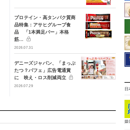
プロテイン・高タンパク質商
品特集：アサヒグループ食
品 「1本満足バー」本格
筋…
2026.07.31
デニーズジャパン、「まっぷ
たつ？パフェ」広告電通賞
に 映え・ロス削減両立
2026.07.29
日
媒