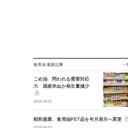
食用油 最新記事
一
こめ油 問われる需要対応
力 国産米ぬか発生量減少
2026.08.03
昭和産業、食用油PET品を年月表示へ変更
2026.08.03