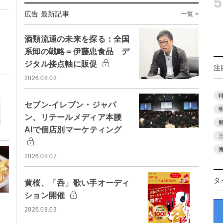
5
広告 最新記事
一覧 >
酒類流通の未来を探る：全国
系卸の戦略＝伊藤忠食品 デ
ジタル接点軸に販促
注
2026.08.08
セブン-イレブン・ジャパ
ン、リテールメディア本腰
AIで個店別マーケティング
2026.08.07
タ
黄桜、「呑」歌い手オーディ
ション開催
2026.08.03