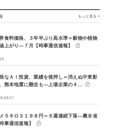
報
もっと見る >
界食料価格、３年半ぶり高水準＝穀物や植物
値上がり―７月【時事通信速報】
:19
発なＡＩ投資、業績を後押し＝消えぬ中東影
、熊本地震に懸念も―上場企業の４…
26.08.07
メ５キロ３１９８円＝６週連続下落―農水省
時事通信速報】