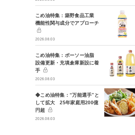
こめ油特集：築野食品工業
機能性関与成分でアプローチ
2026.08.03
こめ油特集：ボーソー油脂
設備更新・充填倉庫新設に着
手
2026.08.03
◆こめ油特集：“万能選手”と
して拡大 25年家庭用200億
円超
2026.08.03