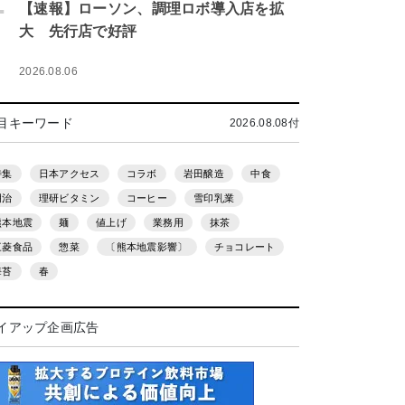
.
【速報】ローソン、調理ロボ導入店を拡
大 先行店で好評
2026.08.06
目キーワード
2026.08.08付
特集
日本アクセス
コラボ
岩田醸造
中食
明治
理研ビタミン
コーヒー
雪印乳業
熊本地震
麺
値上げ
業務用
抹茶
三菱食品
惣菜
〔熊本地震影響〕
チョコレート
海苔
春
イアップ企画広告