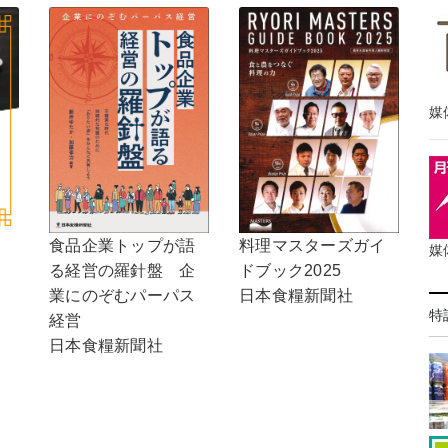
媒
食品企業トップが語
料理マスターズガイ
媒
る経営の羅針盤 企
ドブック2025
業にのぞむパーパス
日本食糧新聞社
特
経営
日本食糧新聞社