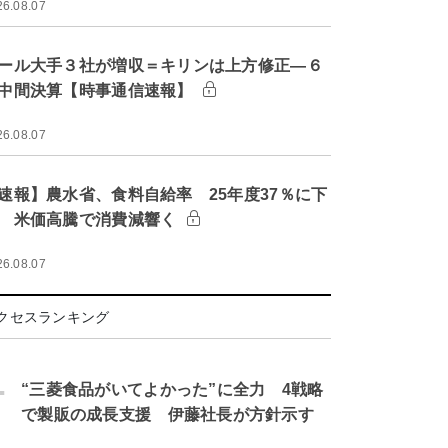
26.08.07
ール大手３社が増収＝キリンは上方修正―６
中間決算【時事通信速報】
26.08.07
速報】農水省、食料自給率 25年度37％に下
 米価高騰で消費減響く
26.08.07
クセスランキング
.
“三菱食品がいてよかった”に全力 4戦略
で製販の成長支援 伊藤社長が方針示す