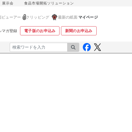
展示会
食品市場開拓ソリューション
面ビューアー
クリッピング
最新の紙面
マイページ
ルマガ登録
電子版のお申込み
新聞のお申込み
検索