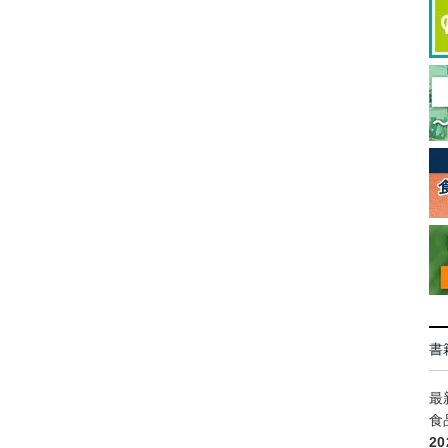
書
最
食
2