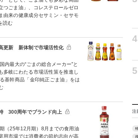
立つごま油」、コレステロールゼロ
ま由来の健康成分セサミン・セサモ
を読む
4
高更新 新体制で市場活性化
内最大の“ごまの総合メーカー”と
5
も多岐にわたる市場活性策を推進し
る基幹商品「金印純正ごま油」をは
む
注
持 300周年でブランド向上
（25年12月期）8月までの食用油
庭用市場では消費者の節約志向が高