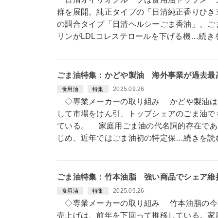
群を展開。純正タイプの「日清純正香りひき
の調合タイプ「日清ヘルシーごま香油」、ご
リンがLDLコレステロールを下げる機…続き
ごま油特集：かどや製油 海外事業が過去最
2025.09.26
食用油
特集
◇専業メーカーの取り組み かどや製油は国
して市場をけん引、トップシェアのごま油で
ている。 家庭用ごま油の代名詞的存在であ
じめ、近年ではごま油初の特定保…続きを読
ごま油特集：竹本油脂 強い商品でシェア維
2025.09.26
食用油
特集
◇専業メーカーの取り組み 竹本油脂の今期
売上げは、前年を下回って推移している。家