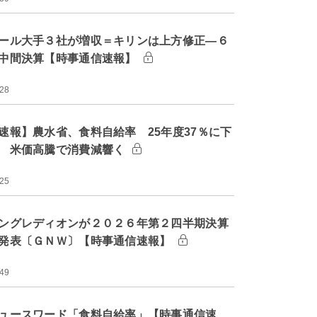
ール大手３社が増収＝キリンは上方修正―６
中間決算【時事通信速報】
:28
速報】農水省、食料自給率 25年度37％に下
 米価高騰で消費減響く
:25
ングレディオンが２０２６年第２四半期決算
発表〔ＧＮＷ〕【時事通信速報】
:49
ュースワード「食料自給率」【時事通信速