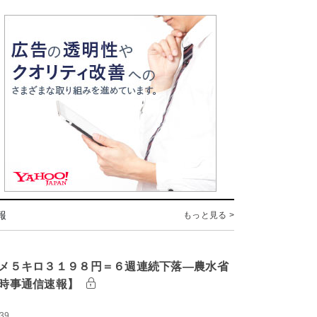
報
もっと見る >
メ５キロ３１９８円＝６週連続下落―農水省
時事通信速報】
:39