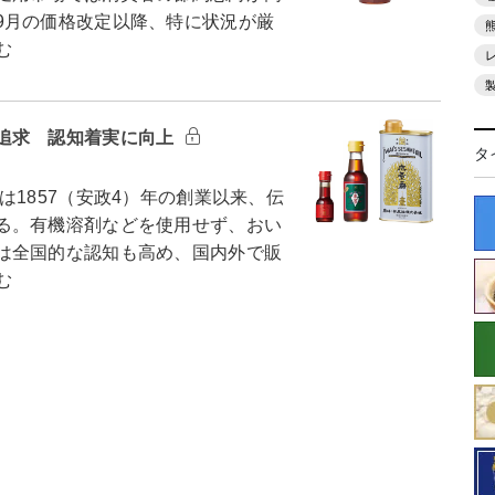
9月の価格改定以降、特に状況が厳
む
追求 認知着実に向上
タ
1857（安政4）年の創業以来、伝
る。有機溶剤などを使用せず、おい
は全国的な認知も高め、国内外で販
む