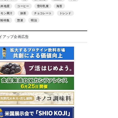
熊本地震
コーヒー
雪印乳業
海苔
レモン果汁
抹茶
チョコレート
トレンド
製粉特集
惣菜
明治
イアップ企画広告