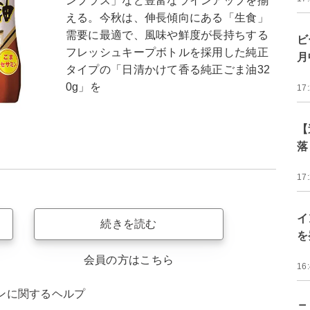
ンプラス」など豊富なラインアップを揃
える。今秋は、伸長傾向にある「生食」
需要に最適で、風味や鮮度が長持ちする
ビ
フレッシュキープボトルを採用した純正
月
タイプの「日清かけて香る純正ごま油32
0g」を
17
【
落
17
イ
続きを読む
を
会員の方はこちら
16
ンに関するヘルプ
ニ