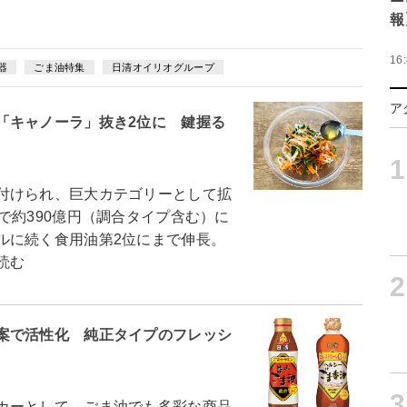
報
16
器
ごま油特集
日清オイリオグループ
ア
「キャノーラ」抜き2位に 鍵握る
1
付けられ、巨大カテゴリーとして拡
で約390億円（調合タイプ含む）に
ルに続く食用油第2位にまで伸長。
読む
2
案で活性化 純正タイプのフレッシ
3
カーとして、ごま油でも多彩な商品