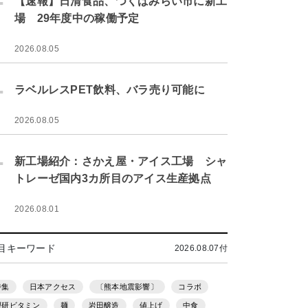
【速報】日清食品、つくばみらい市に新工
場 29年度中の稼働予定
2026.08.05
.
ラベルレスPET飲料、バラ売り可能に
2026.08.05
.
新工場紹介：さかえ屋・アイス工場 シャ
トレーゼ国内3カ所目のアイス生産拠点
2026.08.01
目キーワード
2026.08.07付
特集
日本アクセス
〔熊本地震影響〕
コラボ
理研ビタミン
麺
岩田醸造
値上げ
中食