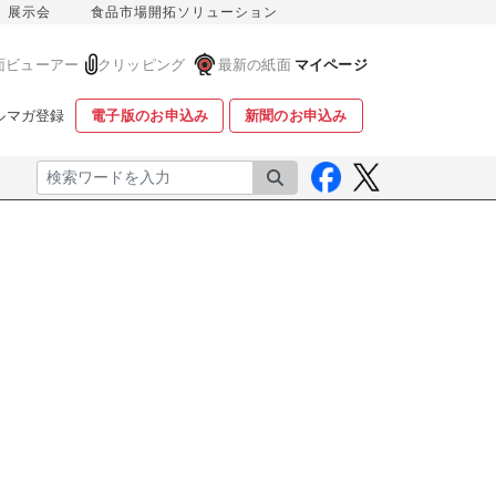
展示会
食品市場開拓ソリューション
面ビューアー
クリッピング
最新の紙面
マイページ
ルマガ登録
電子版のお申込み
新聞のお申込み
検索