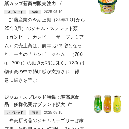
紙カップ新商材販売注力
2025.05.19
スプレッド
特集
加藤産業の今期上期（24年10月から
25年3月）のジャム・スプレッド類
（カンピー、カンピー ザ・プレミア
ム）の売上高は、前年比7％増となっ
た。主力の「カンピージャム」（780
g、300g）の動きが特に良く、780gは
物価高の中で値頃感が支持され、得
意…続きを読む
ジャム・スプレッド特集：寿高原食
品 多様化受けブランド拡大
2025.05.19
スプレッド
特集
寿高原食品のジャムカテゴリーは家