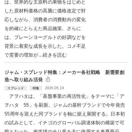
は、世界的な主原料の果物をはじめと
した原材料価格の高騰に価格改定で対
応しながら、消費者の消費動向の変化
を的確にとらえた商品施策、さらに
は、プレーンヨーグルトの好調などを
背景に着実な成長を示した。コメ不足
で需要の増加が…続きを読む
ジャム・スプレッド特集：メーカー各社戦略 新需要創
造へ取り組み活発
2025.05.19
スプレッド
特集
アヲハタは、「基盤事業の再活性化」をテーマに「ア
ヲハタ 55」を刷新。ジャムの基幹ブランドで今年発売
55周年を迎えた同ブランドを軸に据え展開する。日本初
の試みとして、イチゴのグローバル調達体制の構築で可
能となった、南半球のチリ産を主に使用する春夏商品…