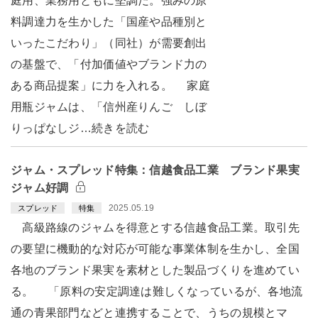
庭用、業務用ともに堅調だ。強みの原
料調達力を生かした「国産や品種別と
いったこだわり」（同社）が需要創出
の基盤で、「付加価値やブランド力の
ある商品提案」に力を入れる。 家庭
用瓶ジャムは、「信州産りんご しぼ
りっぱなしジ…続きを読む
ジャム・スプレッド特集：信越食品工業 ブランド果実
ジャム好調
2025.05.19
スプレッド
特集
高級路線のジャムを得意とする信越食品工業。取引先
の要望に機動的な対応が可能な事業体制を生かし、全国
各地のブランド果実を素材とした製品づくりを進めてい
る。 「原料の安定調達は難しくなっているが、各地流
通の青果部門などと連携することで、うちの規模とマ