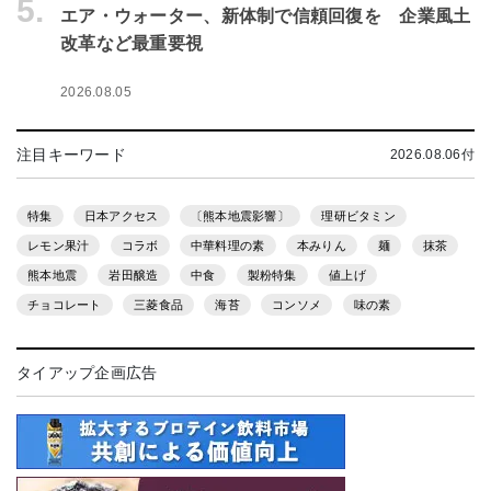
5.
エア・ウォーター、新体制で信頼回復を 企業風土
改革など最重要視
2026.08.05
注目キーワード
2026.08.06付
特集
日本アクセス
〔熊本地震影響〕
理研ビタミン
レモン果汁
コラボ
中華料理の素
本みりん
麺
抹茶
熊本地震
岩田醸造
中食
製粉特集
値上げ
チョコレート
三菱食品
海苔
コンソメ
味の素
タイアップ企画広告