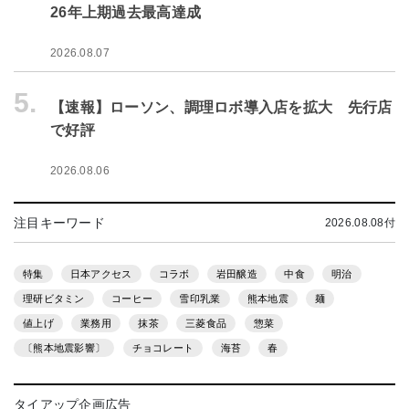
26年上期過去最高達成
2026.08.07
5.
【速報】ローソン、調理ロボ導入店を拡大 先行店
で好評
2026.08.06
注目キーワード
2026.08.08付
特集
日本アクセス
コラボ
岩田醸造
中食
明治
理研ビタミン
コーヒー
雪印乳業
熊本地震
麺
値上げ
業務用
抹茶
三菱食品
惣菜
〔熊本地震影響〕
チョコレート
海苔
春
タイアップ企画広告