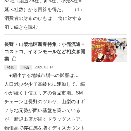
32社（製造26社、卸3社、小売3社＝
延べ社数）から回答を得た。 （1）
消費者の財布のひもは 食に対する
消…続きを読む
長野・山梨地区新春特集：小売流通＝
コストコ、イオンモールなど相次ぎ開
業
2026.01.14
特集
小売
●縮小する地域市場への影響は…
人口減少や少子高齢化に連動して、縮
小が続く甲信エリアの食品市場。SM
チェーンは長野のツルヤ、山梨のオギ
ノら地元勢が固い基盤を築いている
が、新規出店が続くドラッグストア、
物価高で存在感を増すディスカウント