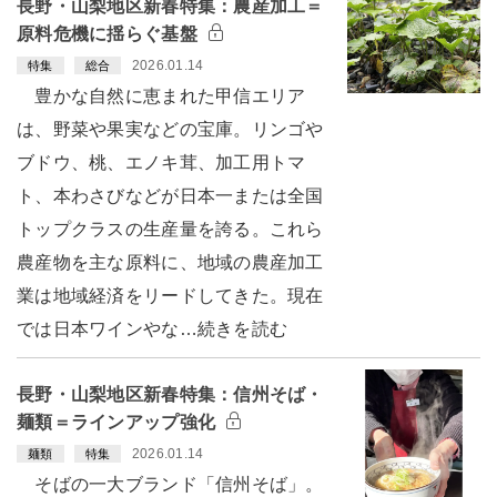
長野・山梨地区新春特集：農産加工＝
原料危機に揺らぐ基盤
2026.01.14
特集
総合
豊かな自然に恵まれた甲信エリア
は、野菜や果実などの宝庫。リンゴや
ブドウ、桃、エノキ茸、加工用トマ
ト、本わさびなどが日本一または全国
トップクラスの生産量を誇る。これら
農産物を主な原料に、地域の農産加工
業は地域経済をリードしてきた。現在
では日本ワインやな…続きを読む
長野・山梨地区新春特集：信州そば・
麺類＝ラインアップ強化
2026.01.14
麺類
特集
そばの一大ブランド「信州そば」。