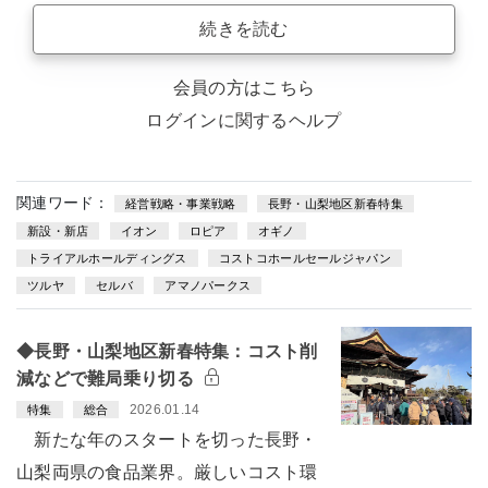
続きを読む
会員の方はこちら
ログインに関するヘルプ
関連ワード：
経営戦略・事業戦略
長野・山梨地区新春特集
新設・新店
イオン
ロピア
オギノ
トライアルホールディングス
コストコホールセールジャパン
ツルヤ
セルバ
アマノパークス
◆長野・山梨地区新春特集：コスト削
減などで難局乗り切る
2026.01.14
特集
総合
新たな年のスタートを切った長野・
山梨両県の食品業界。厳しいコスト環