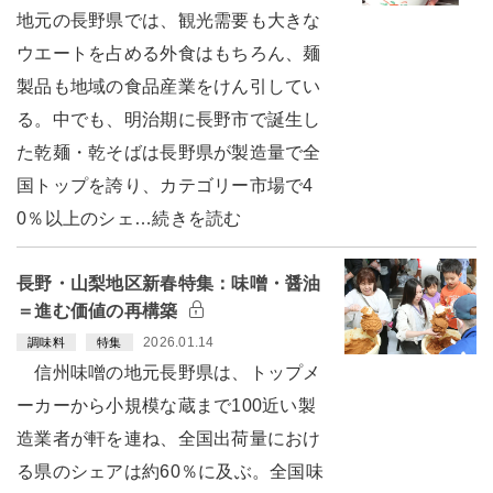
地元の長野県では、観光需要も大きな
ウエートを占める外食はもちろん、麺
製品も地域の食品産業をけん引してい
る。中でも、明治期に長野市で誕生し
た乾麺・乾そばは長野県が製造量で全
国トップを誇り、カテゴリー市場で4
0％以上のシェ…続きを読む
長野・山梨地区新春特集：味噌・醤油
＝進む価値の再構築
2026.01.14
調味料
特集
信州味噌の地元長野県は、トップメ
ーカーから小規模な蔵まで100近い製
造業者が軒を連ね、全国出荷量におけ
る県のシェアは約60％に及ぶ。全国味