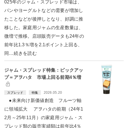
025年のジャム・スプレッド市場は、
パンやヨーグルトなどの需要が増加し
たことなどが後押しとなり、好調に推
移した。家庭用ジャムの生産数量は、
微増で推移。店頭販売データも24年の
前年比1.3％増を2.1ポイント上回る、
同…続きを読む
ジャム・スプレッド特集：ピックアッ
プ＝アヲハタ 市場上回る前期4％増
2026.05.20
スプレッド
特集
●未来向け新価値創造 フルーツ軸
に領域拡大 アヲハタの前期（24年1
2月～25年11月）の家庭用ジャム・ス
プレッド類の販売実績額は前年比4％