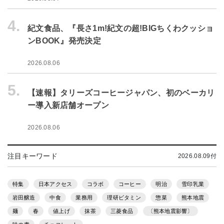
4.
紀文食品、『長さ1m!紀文の超!BIGちくわクッショ
ンBOOK』発売決定
2026.08.06
5.
【速報】タリーズコーヒージャパン、初のベーカリ
ー導入新店舗オープン
2026.08.06
注目キーワード
2026.08.09付
特集
日本アクセス
コラボ
コーヒー
明治
雪印乳業
岩田醸造
中食
業務用
理研ビタミン
惣菜
熊本地震
麺
春
値上げ
抹茶
三菱食品
〔熊本地震影響〕