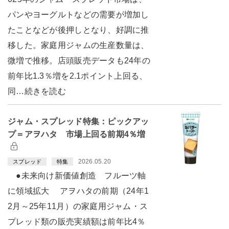
パンやヨーグルトなどの需要が増加し
たことなどが後押しとなり、好調に推
移した。家庭用ジャムの生産数量は、
微増で推移。店頭販売データも24年の
前年比1.3％増を2.1ポイント上回る、
同…続きを読む
ジャム・スプレッド特集：ピックアッ
プ＝アヲハタ 市場上回る前期4％増
2026.05.20
スプレッド
特集
●未来向け新価値創造 フルーツ軸
に領域拡大 アヲハタの前期（24年1
2月～25年11月）の家庭用ジャム・ス
プレッド類の販売実績額は前年比4％