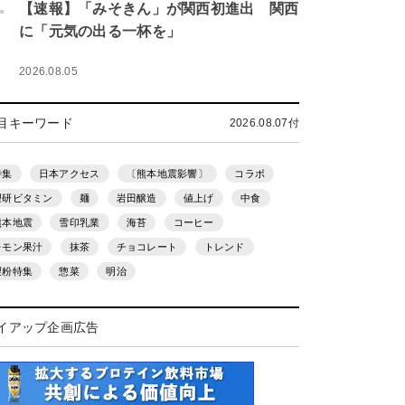
.
【速報】「みそきん」が関西初進出 関西
に「元気の出る一杯を」
2026.08.05
目キーワード
2026.08.07付
特集
日本アクセス
〔熊本地震影響〕
コラボ
理研ビタミン
麺
岩田醸造
値上げ
中食
熊本地震
雪印乳業
海苔
コーヒー
レモン果汁
抹茶
チョコレート
トレンド
製粉特集
惣菜
明治
イアップ企画広告