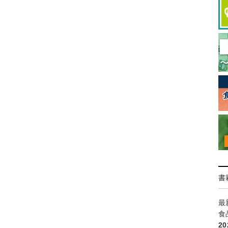
書
最
食
2