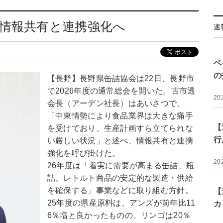
情報共有と連携強化へ
速
ベ
の
【長野】長野県缶詰協会は22日、長野市
で2026年度の通常総会を開いた。古市透
20
会長（アーデン社長）はあいさつで、
「中東情勢により食品業界は大きな痛手
【
を受けており、生産計画すら立てられな
行
い厳しい状況」と述べ、情報共有と連携
強化を呼び掛けた。
20
26年度は「着実に需要が高まる缶詰、瓶
詰、レトルト商品の安定的な製造・供給
を確保する」事業などに取り組む方針。
【
25年度の県産原料は、アンズが前年比11
カ
6％増と良かったものの、リンゴは20％