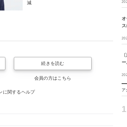
20
減
オ
ス
20
〔
ー
続きを読む
20
会員の方はこちら
ア
ンに関するヘルプ
1