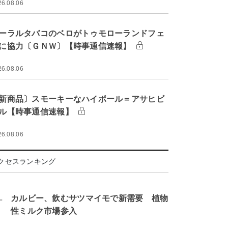
26.08.06
ーラルタバコのベロがトゥモローランドフェ
に協力〔ＧＮＷ〕【時事通信速報】
26.08.06
新商品〕スモーキーなハイボール＝アサヒビ
ル【時事通信速報】
26.08.06
クセスランキング
.
カルビー、飲むサツマイモで新需要 植物
性ミルク市場参入