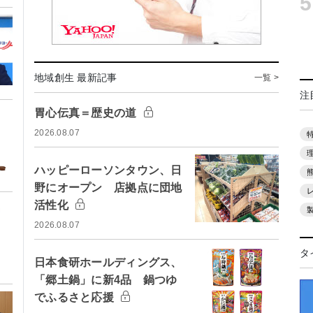
5
地域創生 最新記事
一覧 >
注
胃心伝真＝歴史の道
2026.08.07
ハッピーローソンタウン、日
野にオープン 店拠点に団地
活性化
2026.08.07
タ
日本食研ホールディングス、
「郷土鍋」に新4品 鍋つゆ
でふるさと応援