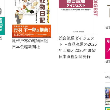
媒
5
総合流通ダイジェス
滝椎戸寒の乾物日記
ト －食品流通の2025
日本食糧新聞社
年回顧と2026年展望
日本食糧新聞発行
媒
特