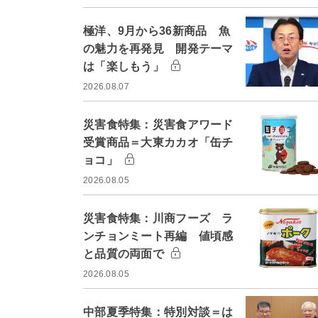
極洋、9月から36新商品 魚
の魅力を再発見 開発テーマ
は「楽しもう」
2026.08.07
災害食特集：災害食アワード
受賞商品＝大東カカオ「缶チ
ョコ」
2026.08.05
災害食特集：川商フーズ ラ
ンチョンミート再編 値頃感
と品質の両面で
2026.08.05
中部夏季特集：特別対談＝は