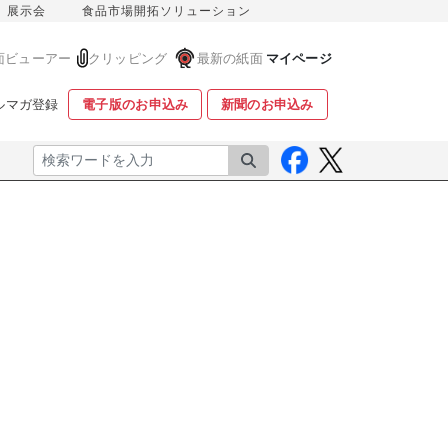
展示会
食品市場開拓ソリューション
面ビューアー
クリッピング
最新の紙面
マイページ
ルマガ登録
電子版のお申込み
新聞のお申込み
検索