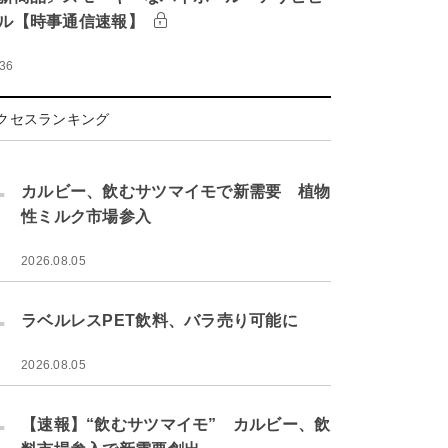
ル【時事通信速報】
:36
クセスランキング
.
カルビー、飲むサツマイモで新需要 植物
性ミルク市場参入
2026.08.05
.
ラベルレスPET飲料、バラ売り可能に
2026.08.05
.
【速報】“飲むサツマイモ” カルビー、飲