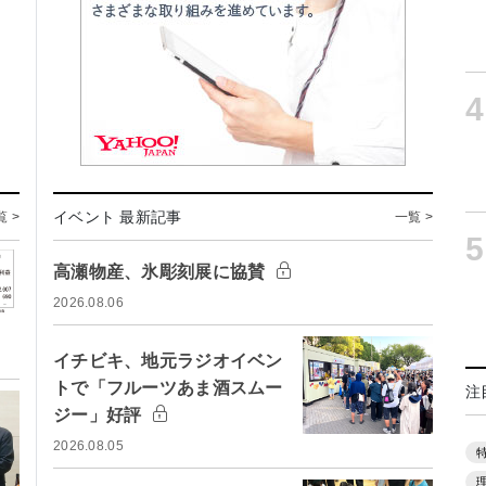
4
イベント 最新記事
覧 >
一覧 >
5
高瀬物産、氷彫刻展に協賛
2026.08.06
イチビキ、地元ラジオイベン
トで「フルーツあま酒スムー
注
ジー」好評
2026.08.05