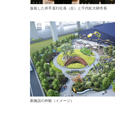
仮装した井手直行社長（左）と千代松大耕市長
新施設の外観（イメージ）