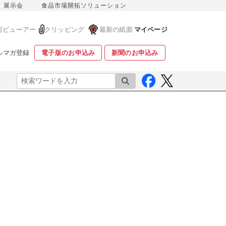
展示会
食品市場開拓ソリューション
面ビューアー
クリッピング
最新の紙面
マイページ
ルマガ登録
電子版のお申込み
新聞のお申込み
検索