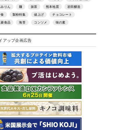
本みりん
麺
抹茶
熊本地震
岩田醸造
中食
製粉特集
値上げ
チョコレート
三菱食品
海苔
コンソメ
味の素
イアップ企画広告