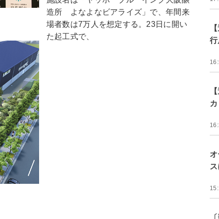
造所 よなよなビアライズ」で、年間来
場者数は7万人を想定する。23日に開い
【
た起工式で、
行
16
【
カ
16
オ
ス
15
〔