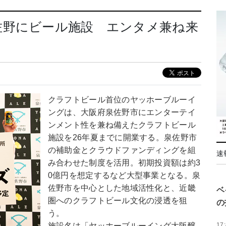
佐野にビール施設 エンタメ兼ね来
クラフトビール首位のヤッホーブルーイ
ングは、大阪府泉佐野市にエンターテイ
ンメント性を兼ね備えたクラフトビール
施設を26年夏までに開業する。泉佐野市
の補助金とクラウドファンディングを組
速
み合わせた制度を活用。初期投資額は約3
0億円を想定するなど大型事業となる。泉
佐野市を中心とした地域活性化と、近畿
ベ
圏へのクラフトビール文化の浸透を狙
の
う。
施設名は「ヤッホーブルーイング大阪醸
17