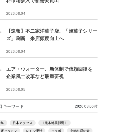
料市場参入で新需要創出
2026.08.04
.
【速報】不二家洋菓子店、「焼菓子シリー
ズ」刷新 来店頻度向上へ
2026.08.04
.
エア・ウォーター、新体制で信頼回復を
企業風土改革など最重要視
2026.08.05
目キーワード
2026.08.06付
特集
日本アクセス
〔熊本地震影響〕
理研ビタミン
レモン果汁
コラボ
中華料理の素