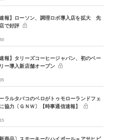
速報】ローソン、調理ロボ導入店を拡大 先
店で好評
:50
速報】タリーズコーヒージャパン、初のベー
リー導入新店舗オープン
:35
ーラルタバコのベロがトゥモローランドフェ
に協力〔ＧＮＷ〕【時事通信速報】
:15
新商品〕スモーキーなハイボール＝アサヒビ