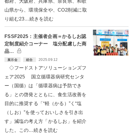
都府、大阪府、兵庫県、奈良県、和歌
山県から、環境保全や、CO2削減に取
り組む23…続きを読む
FSSF2025：主催者企画＝かるしお認
定制度紹介コーナー 塩分配慮した商
品…
2025.09.12
展示会
総合
◇フードストアソリューションズフ
ェア2025 国立循環器病研究センタ
ー（国循）は「循環器病は予防でき
る」との啓発とともに、食生活改善を
目的に推奨する「“軽（かる）”く“塩
（しお）”を使っておいしさを引き出
す」減塩の考え方「かるしお」を紹介
した。この…続きを読む