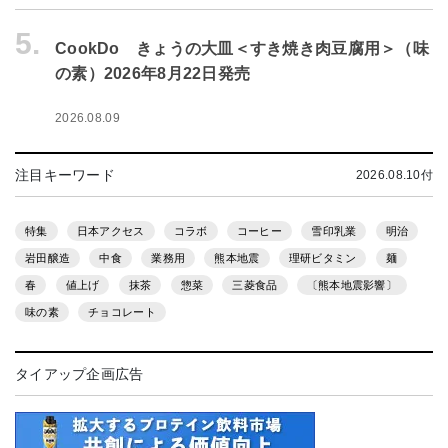
5.
CookDo きょうの大皿＜すき焼き肉豆腐用＞（味
の素）2026年8月22日発売
2026.08.09
注目キーワード
2026.08.10付
特集
日本アクセス
コラボ
コーヒー
雪印乳業
明治
岩田醸造
中食
業務用
熊本地震
理研ビタミン
麺
春
値上げ
抹茶
惣菜
三菱食品
〔熊本地震影響〕
味の素
チョコレート
タイアップ企画広告