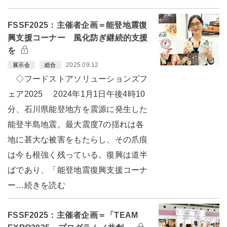
FSSF2025：主催者企画＝能登地震復
興支援コーナー 風化防ぎ継続的支援
を
2025.09.12
展示会
総合
◇フードストアソリューションズフ
ェア2025 2024年1月1日午後4時10
分、石川県能登地方を震源に発生した
能登半島地震。最大震度7の揺れは各
地に甚大な被害をもたらし、その爪痕
は今も根強く残っている。復興は道半
ばであり、「能登地震復興支援コーナ
ー…続きを読む
FSSF2025：主催者企画＝「TEAM