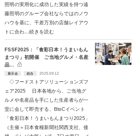
照明の実用化に成功した実績を持つ遠
藤照明のグループ会社ならではのノウ
ハウを基に、千差万別の店舗レイアウ
トに合わ…続きを読む
FSSF2025：「食彩日本！うまいもん
まつり」初開催 ご当地グルメ・名産
品…
2025.09.12
展示会
総合
◇フードストアソリューションズフ
ェア2025 日本各地から、ご当地グ
ルメや名産品を手にした生産者らが一
堂に会して即売する、BtoCイベント
「食彩日本！うまいもんまつり2025」
（主催＝日本食糧新聞社関西支社、後