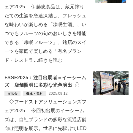
ェア2025 伊藤忠食品は、蔵元搾り
たての生酒を急速凍結し、フレッシュ
な味わいが楽しめる「凍眠生酒」、い
つでもフルーツの旬のおいしさを堪能
できる「凍眠フルーツ」、銘店のスイ
ーツを家庭で楽しめる「有名ブラン
ド・レストラ…続きを読む
FSSF2025：注目出展者＝イーシーム
ズ 店舗照明に多彩な光色演出
2025.09.12
展示会
機械・資材
◇フードストアソリューションズフ
ェア2025 今回初出展のイーシーム
ズは、自社ブランドの多彩な流通店舗
向け照明を展示。世界に先駆けてLED