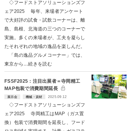
◇フードストアソリューションズフ
ェア2025 毎年、来場者アンケート
で大好評の試食・試飲コーナーは、離
島、島根、北海道の三つのコーナーで
実施。多くの来場者が、工夫を凝らし
たそれぞれの地域の逸品を楽しんだ。
「島の逸品グルメコーナー」では、
東京から…続きを読む
FSSF2025：注目出展者＝寺岡精工
MAP包装で消費期間延長
2025.09.12
展示会
機械・資材
◇フードストアソリューションズフ
ェア2025 寺岡精工はMAP（ガス置
換）包装で消費期間を延長し、フード