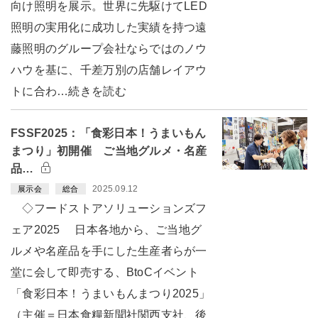
向け照明を展示。世界に先駆けてLED
照明の実用化に成功した実績を持つ遠
藤照明のグループ会社ならではのノウ
ハウを基に、千差万別の店舗レイアウ
トに合わ…続きを読む
FSSF2025：「食彩日本！うまいもん
まつり」初開催 ご当地グルメ・名産
品…
2025.09.12
展示会
総合
◇フードストアソリューションズフ
ェア2025 日本各地から、ご当地グ
ルメや名産品を手にした生産者らが一
堂に会して即売する、BtoCイベント
「食彩日本！うまいもんまつり2025」
（主催＝日本食糧新聞社関西支社、後