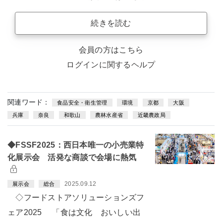
続きを読む
会員の方はこちら
ログインに関するヘルプ
関連ワード：
食品安全・衛生管理
環境
京都
大阪
兵庫
奈良
和歌山
農林水産省
近畿農政局
◆FSSF2025：西日本唯一の小売業特
化展示会 活発な商談で会場に熱気
2025.09.12
展示会
総合
◇フードストアソリューションズフ
ェア2025 「食は文化 おいしい出