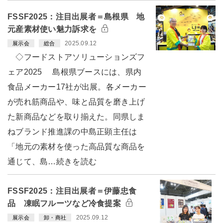
FSSF2025：注目出展者＝島根県 地
元産素材使い魅力訴求を
2025.09.12
展示会
総合
◇フードストアソリューションズフ
ェア2025 島根県ブースには、県内
食品メーカー17社が出展。各メーカー
が売れ筋商品や、味と品質を磨き上げ
た新商品などを取り揃えた。同県しま
ねブランド推進課の中島正顕主任は
「地元の素材を使った高品質な商品を
通じて、島…続きを読む
FSSF2025：注目出展者＝伊藤忠食
品 凍眠フルーツなど冷食提案
2025.09.12
展示会
卸・商社