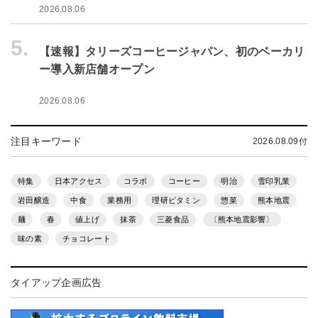
2026.08.06
5.
【速報】タリーズコーヒージャパン、初のベーカリ
ー導入新店舗オープン
2026.08.06
注目キーワード
2026.08.09付
特集
日本アクセス
コラボ
コーヒー
明治
雪印乳業
岩田醸造
中食
業務用
理研ビタミン
惣菜
熊本地震
麺
春
値上げ
抹茶
三菱食品
〔熊本地震影響〕
味の素
チョコレート
タイアップ企画広告