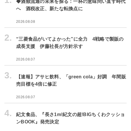
◆酒類流通の未来を探る：一杯の意味問い直す時代
へ 酒税改正、新たな転換点に
2026.08.08
2.
“三菱食品がいてよかった”に全力 4戦略で製販の
成長支援 伊藤社長が方針示す
2026.08.07
3.
【速報】アサヒ飲料、「green cola」好調 年間販
売目標を4倍に修正
2026.08.07
4.
紀文食品、『長さ1m!紀文の超!BIGちくわクッショ
ンBOOK』発売決定