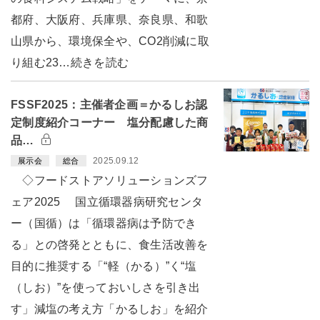
都府、大阪府、兵庫県、奈良県、和歌
山県から、環境保全や、CO2削減に取
り組む23…続きを読む
FSSF2025：主催者企画＝かるしお認
定制度紹介コーナー 塩分配慮した商
品…
2025.09.12
展示会
総合
◇フードストアソリューションズフ
ェア2025 国立循環器病研究センタ
ー（国循）は「循環器病は予防でき
る」との啓発とともに、食生活改善を
目的に推奨する「“軽（かる）”く“塩
（しお）”を使っておいしさを引き出
す」減塩の考え方「かるしお」を紹介