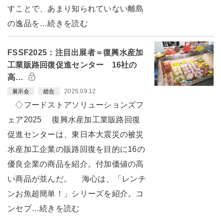
すことで、あまり知られていない離島
の逸品を…続きを読む
FSSF2025：注目出展者＝復興水産加
工業販路回復促進センター 16社の
高…
2025.09.12
展示会
総合
◇フードストアソリューションズフ
ェア2025 復興水産加工業販路回復
促進センターは、東日本大震災の被災
水産加工企業の販路回復を目的に16の
優良企業の商品を紹介。付加価値の高
い商品が並んだ。 海心は、「レンチ
ンお魚超簡単！」シリーズを紹介。コ
ンセプ…続きを読む