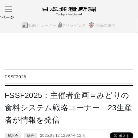
イページ
紙面ビューアー
クリッピング
最新の紙面
FSSF2025
FSSF2025：主催者企画＝みどりの
食料システム戦略コーナー 23生産
者が情報を発信
2025.09.12 12997号 12面
展示会
総合