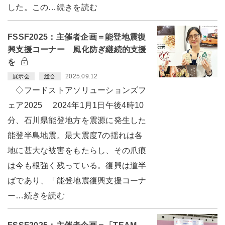
した。この…続きを読む
FSSF2025：主催者企画＝能登地震復
興支援コーナー 風化防ぎ継続的支援
を
2025.09.12
展示会
総合
◇フードストアソリューションズフ
ェア2025 2024年1月1日午後4時10
分、石川県能登地方を震源に発生した
能登半島地震。最大震度7の揺れは各
地に甚大な被害をもたらし、その爪痕
は今も根強く残っている。復興は道半
ばであり、「能登地震復興支援コーナ
ー…続きを読む