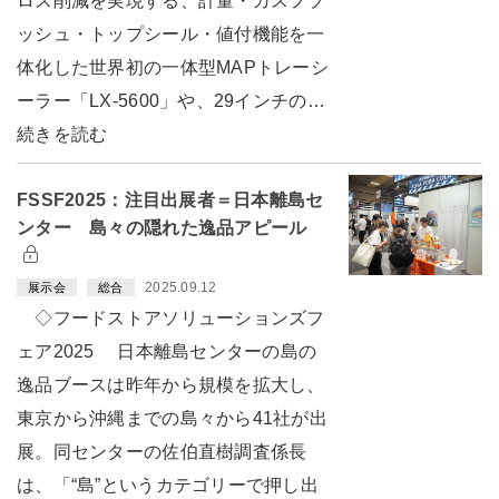
ロス削減を実現する、計量・ガスフラ
ッシュ・トップシール・値付機能を一
体化した世界初の一体型MAPトレーシ
ーラー「LX-5600」や、29インチの…
続きを読む
FSSF2025：注目出展者＝日本離島セ
ンター 島々の隠れた逸品アピール
2025.09.12
展示会
総合
◇フードストアソリューションズフ
ェア2025 日本離島センターの島の
逸品ブースは昨年から規模を拡大し、
東京から沖縄までの島々から41社が出
展。同センターの佐伯直樹調査係長
は、「“島”というカテゴリーで押し出