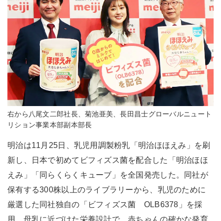
右から八尾文二郎社長、菊池亜美、長田昌士グローバルニュート
リション事業本部副本部長
明治は11月25日、乳児用調製粉乳「明治ほほえみ」を刷
新し、日本で初めてビフィズス菌を配合した「明治ほほ
えみ」「同らくらくキューブ」を全国発売した。同社が
保有する300株以上のライブラリーから、乳児のために
厳選した同社独自の「ビフィズス菌 OLB6378」を採
用。母乳に近づけた栄養設計で、赤ちゃんの確かな発育