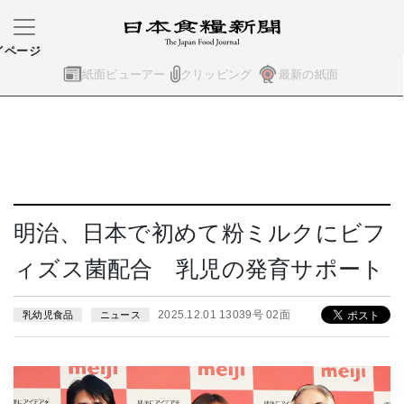
イページ
紙面ビューアー
クリッピング
最新の紙面
明治、日本で初めて粉ミルクにビフ
ィズス菌配合 乳児の発育サポート
2025.12.01 13039号 02面
乳幼児食品
ニュース