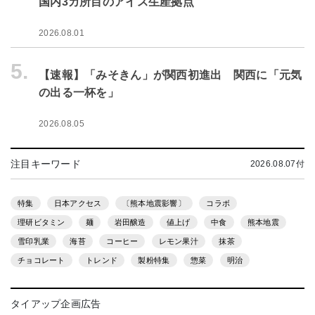
国内3カ所目のアイス生産拠点
2026.08.01
5.
【速報】「みそきん」が関西初進出 関西に「元気
の出る一杯を」
2026.08.05
注目キーワード
2026.08.07付
特集
日本アクセス
〔熊本地震影響〕
コラボ
理研ビタミン
麺
岩田醸造
値上げ
中食
熊本地震
雪印乳業
海苔
コーヒー
レモン果汁
抹茶
チョコレート
トレンド
製粉特集
惣菜
明治
タイアップ企画広告