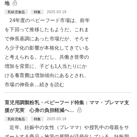
地
2025.03.19
乳幼児食品
特集
24年度のベビーフード市場は、前年
を下回って推移したもようだ。これま
で伸長基調にあった市場だが、そろそ
ろ少子化の影響が本格化してきている
と考えられる。ただし、共働き世帯の
増加を背景に、子ども1人当たりにか
ける養育費は増加傾向にあるとされ、
市場の伸長余…続きを読む
育児用調製粉乳・ベビーフード特集：ママ・プレママ支
援が充実 心身の負担軽減へ…
2025.03.19
乳幼児食品
特集
近年、妊娠中の女性（プレママ）や授乳中の母親をサ
ポートする商品・施策の展開が活発化している。妊娠期