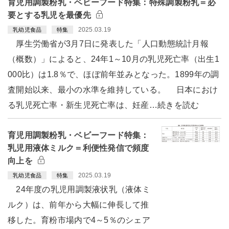
育児用調製粉乳・ベビーフード特集：特殊調製粉乳＝必
要とする乳児を最優先
2025.03.19
乳幼児食品
特集
厚生労働省が3月7日に発表した「人口動態統計月報
（概数）」によると、24年1～10月の乳児死亡率（出生1
000比）は1.8％で、ほぼ前年並みとなった。1899年の調
査開始以来、最小の水準を維持している。 日本におけ
る乳児死亡率・新生児死亡率は、妊産…続きを読む
育児用調製粉乳・ベビーフード特集：
乳児用液体ミルク＝利便性発信で頻度
向上を
2025.03.19
乳幼児食品
特集
24年度の乳児用調製液状乳（液体ミ
ルク）は、前年から大幅に伸長して推
移した。育粉市場内で4～5％のシェア