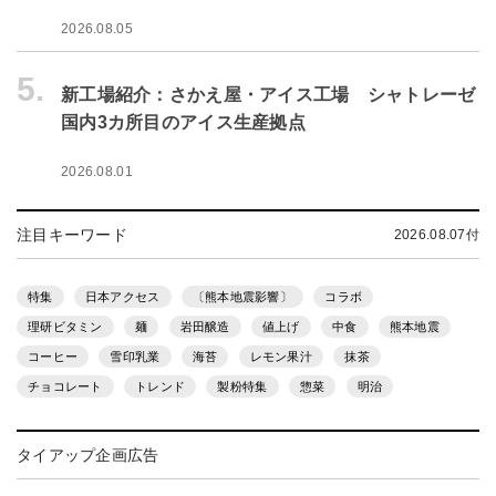
2026.08.05
5.
新工場紹介：さかえ屋・アイス工場 シャトレーゼ
国内3カ所目のアイス生産拠点
2026.08.01
注目キーワード
2026.08.07付
特集
日本アクセス
〔熊本地震影響〕
コラボ
理研ビタミン
麺
岩田醸造
値上げ
中食
熊本地震
コーヒー
雪印乳業
海苔
レモン果汁
抹茶
チョコレート
トレンド
製粉特集
惣菜
明治
タイアップ企画広告