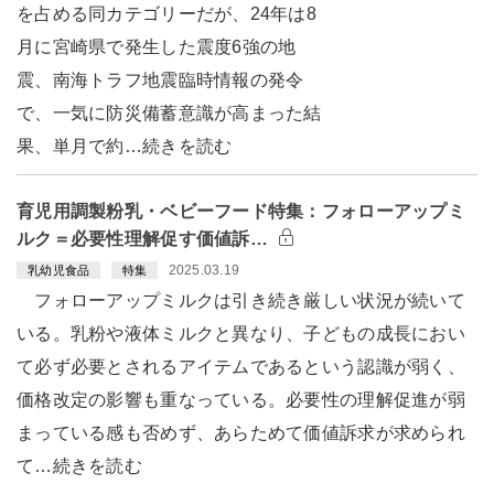
を占める同カテゴリーだが、24年は8
月に宮崎県で発生した震度6強の地
震、南海トラフ地震臨時情報の発令
で、一気に防災備蓄意識が高まった結
果、単月で約…続きを読む
育児用調製粉乳・ベビーフード特集：フォローアップミ
ルク＝必要性理解促す価値訴…
2025.03.19
乳幼児食品
特集
フォローアップミルクは引き続き厳しい状況が続いて
いる。乳粉や液体ミルクと異なり、子どもの成長におい
て必ず必要とされるアイテムであるという認識が弱く、
価格改定の影響も重なっている。必要性の理解促進が弱
まっている感も否めず、あらためて価値訴求が求められ
て…続きを読む