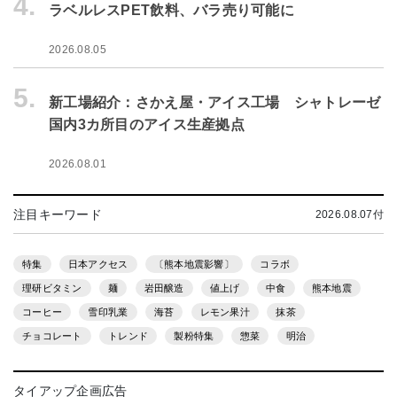
4.
ラベルレスPET飲料、バラ売り可能に
2026.08.05
5.
新工場紹介：さかえ屋・アイス工場 シャトレーゼ
国内3カ所目のアイス生産拠点
2026.08.01
注目キーワード
2026.08.07付
特集
日本アクセス
〔熊本地震影響〕
コラボ
理研ビタミン
麺
岩田醸造
値上げ
中食
熊本地震
コーヒー
雪印乳業
海苔
レモン果汁
抹茶
チョコレート
トレンド
製粉特集
惣菜
明治
タイアップ企画広告