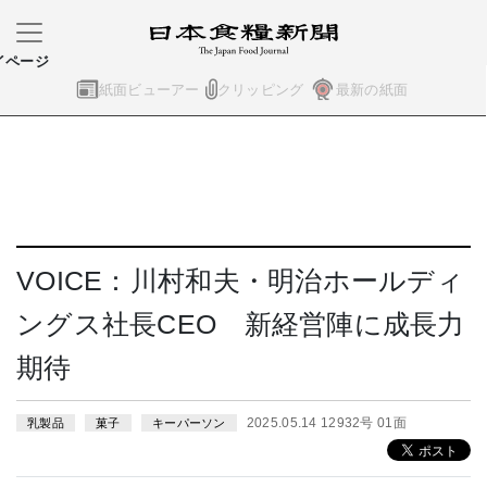
イページ
紙面ビューアー
クリッピング
最新の紙面
VOICE：川村和夫・明治ホールディ
ングス社長CEO 新経営陣に成長力
期待
2025.05.14 12932号 01面
乳製品
菓子
キーパーソン