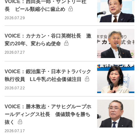
VOICE：西田英一郎・サントリー社
長 ビール類縮小に歯止め
2026.07.29
VOICE：カナカン・谷口英樹社長 激
変の20年、変わらぬ使命
2026.07.27
VOICE：鍜治葉子・日本テトラパック
執行役員 LL牛乳の社会価値注目
2026.07.22
VOICE：勝木敦志・アサヒグループホ
ールディングス社長 価値競争を勝ち
抜く
2026.07.17