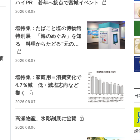
ハイPR 若年へ接点で宮城イベント
2026.08.08
塩特集：たばこと塩の博物館
特別展 「海のめぐみ」を知
る 料理からたどる“元の…
価
2026.08.07
塩特集：家庭用＝消費変化で
4.7％減 低・減塩志向など
響く
日
2026.08.07
高瀬物産、氷彫刻展に協賛
2026.08.06
媒