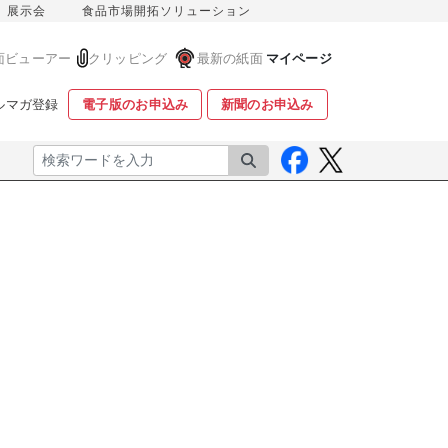
展示会
食品市場開拓ソリューション
面ビューアー
クリッピング
最新の紙面
マイページ
ルマガ登録
電子版のお申込み
新聞のお申込み
検索