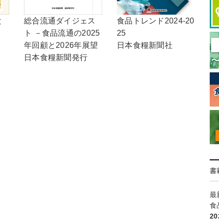
総合流通ダイジェス
食品トレンド2024-20
と
ト －食品流通の2025
25
年回顧と2026年展望
日本食糧新聞社
日本食糧新聞発行
書
最
食
2