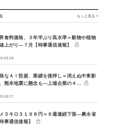
報
もっと見る >
界食料価格、３年半ぶり高水準＝穀物や植物
値上がり―７月【時事通信速報】
26.08.08
発なＡＩ投資、業績を後押し＝消えぬ中東影
、熊本地震に懸念も―上場企業の４…
26.08.07
メ５キロ３１９８円＝６週連続下落―農水省
時事通信速報】