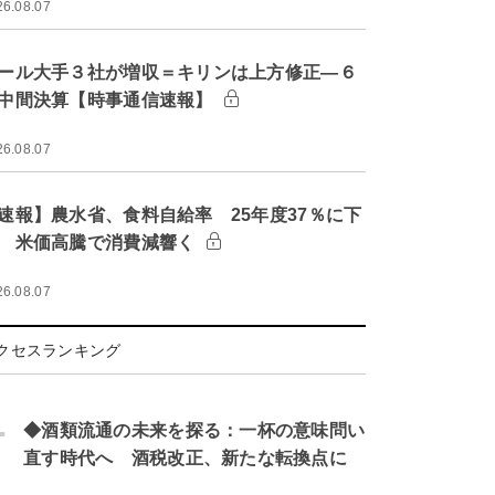
26.08.07
ール大手３社が増収＝キリンは上方修正―６
中間決算【時事通信速報】
26.08.07
速報】農水省、食料自給率 25年度37％に下
 米価高騰で消費減響く
26.08.07
クセスランキング
.
◆酒類流通の未来を探る：一杯の意味問い
直す時代へ 酒税改正、新たな転換点に