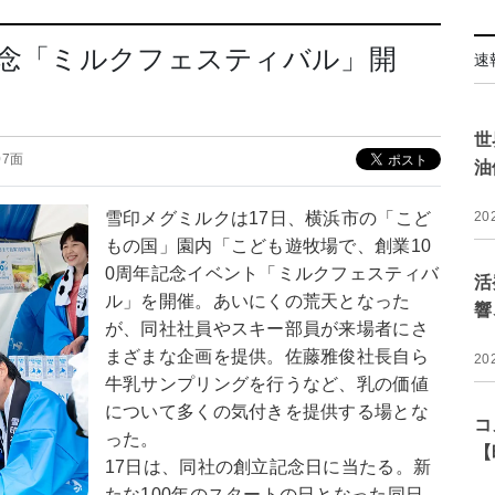
記念「ミルクフェスティバル」開
速
世
 07面
油
雪印メグミルクは17日、横浜市の「こど
20
もの国」園内「こども遊牧場で、創業10
0周年記念イベント「ミルクフェスティバ
活
ル」を開催。あいにくの荒天となった
響
が、同社社員やスキー部員が来場者にさ
まざまな企画を提供。佐藤雅俊社長自ら
20
牛乳サンプリングを行うなど、乳の価値
について多くの気付きを提供する場とな
コ
った。
【
17日は、同社の創立記念日に当たる。新
たな100年のスタートの日となった同日