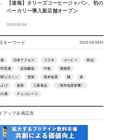
.
【速報】タリーズコーヒージャパン、初の
ベーカリー導入新店舗オープン
2026.08.06
目キーワード
2026.08.09付
特集
日本アクセス
コラボ
コーヒー
明治
雪印乳業
岩田醸造
中食
業務用
理研ビタミン
惣菜
熊本地震
麺
春
値上げ
抹茶
三菱食品
〔熊本地震影響〕
味の素
チョコレート
イアップ企画広告