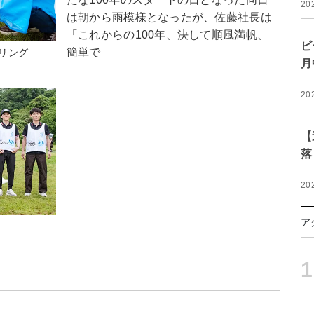
20
は朝から雨模様となったが、佐藤社長は
「これからの100年、決して順風満帆、
ビ
簡単で
リング
月
20
【
落
20
ア
1