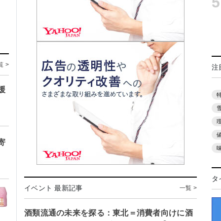
5
覧 >
注
援
寄
タ
イベント 最新記事
一覧 >
酒類流通の未来を探る：東北＝消費者向けに酒