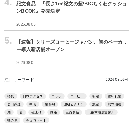
4.
紀文食品、『長さ1m!紀文の超!BIGちくわクッショ
ンBOOK』発売決定
2026.08.06
5.
【速報】タリーズコーヒージャパン、初のベーカリ
ー導入新店舗オープン
2026.08.06
注目キーワード
2026.08.09付
特集
日本アクセス
コラボ
コーヒー
明治
雪印乳業
岩田醸造
中食
業務用
理研ビタミン
惣菜
熊本地震
麺
春
値上げ
抹茶
三菱食品
〔熊本地震影響〕
味の素
チョコレート