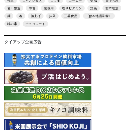
特集
日本アクセス
コラボ
コーヒー
明治
雪印乳業
岩田醸造
中食
業務用
理研ビタミン
惣菜
熊本地震
麺
春
値上げ
抹茶
三菱食品
〔熊本地震影響〕
味の素
チョコレート
タイアップ企画広告