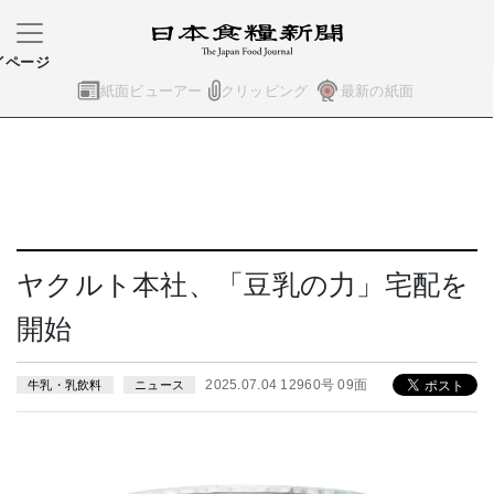
イページ
紙面ビューアー
クリッピング
最新の紙面
ヤクルト本社、「豆乳の力」宅配を
開始
2025.07.04 12960号 09面
牛乳・乳飲料
ニュース