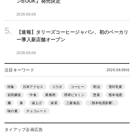
ンBOOK』発売決定
2026.08.06
5.
【速報】タリーズコーヒージャパン、初のベーカリ
ー導入新店舗オープン
2026.08.06
注目キーワード
2026.08.09付
特集
日本アクセス
コラボ
コーヒー
明治
雪印乳業
岩田醸造
中食
業務用
理研ビタミン
惣菜
熊本地震
麺
春
値上げ
抹茶
三菱食品
〔熊本地震影響〕
味の素
チョコレート
タイアップ企画広告