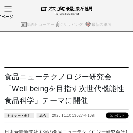
イページ
紙面ビューアー
クリッピング
最新の紙面
食品ニューテクノロジー研究会
「Well-beingを目指す次世代機能性
食品科学」テーマに開催
2025.11.10 13027号 10面
セミナー・催し
総合
日本食糧新聞社主催の食品ニューテクノロジー研究会は1