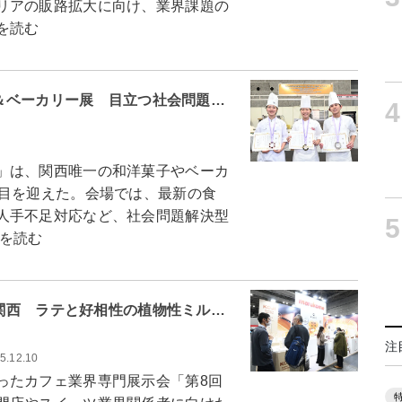
リアの販路拡大に向け、業界課題の
を読む
ツ＆ベーカリー展 目立つ社会問題…
4
」は、関西唯一の和洋菓子やベーカ
回目を迎えた。会場では、最新の食
人手不足対応など、社会問題解決型
5
を読む
ー関西 ラテと好相性の植物性ミル…
注
5.12.10
たカフェ業界専門展示会「第8回