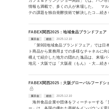
カフェ＆ドリンクショー関西」では、パン専
情報も満載で、多くの人が来場した。 マル
テの課題を独自発酵技術で解決したコ…続き
FABEX関西2025：地域食品ブランドフェ
2025.12.10
展示会
総合
「第9回地域食品ブランドフェア」では日本
ト商品から業務用までの多様なチャネルに向
構えて紹介した地方の隠れた逸品は、来場
地元・大阪では「大阪産（もん）・大…続き
FABEX関西2025：大阪グローバルフード
2025.12.10
展示会
総合
海外食品企業や団体をフィーチャーする「
ー」は、各国の優れた商材をインバウンド需