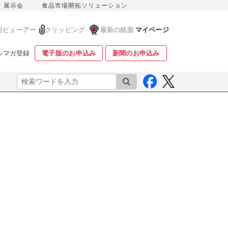
展示会
食品市場開拓ソリューション
面ビューアー
クリッピング
最新の紙面
マイページ
ルマガ登録
電子版のお申込み
新聞のお申込み
検索