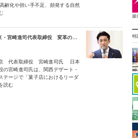
高齢化や担い手不足、頻発する自然
む
媒
特
東京・宮崎進司代表取締役 変革の…
京 代表取締役 宮崎進司氏 日本
役の宮崎進司氏は、関西デザート・
ステージで「菓子店におけるリーダ
を読む