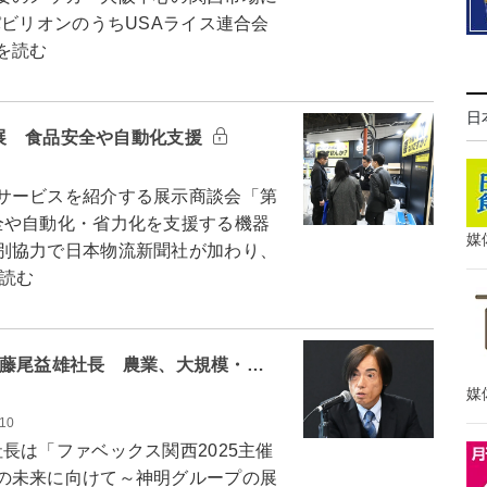
ビリオンのうちUSAライス連合会
を読む
日
合展 食品安全や自動化支援
サービスを紹介する展示商談会「第
全や自動化・省力化を支援する機器
媒
別協力で日本物流新聞社が加わり、
を読む
D・藤尾益雄社長 農業、大規模・…
媒
.10
は「ファベックス関西2025主催
の未来に向けて～神明グループの展