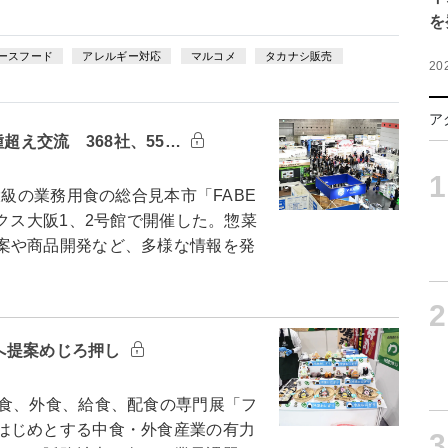
を
ースフード
アレルギー対応
マルコメ
タカナシ販売
20
ア
種超え交流 368社、55…
1
大級の業務用食の総合見本市「FABE
ックス大阪1、2号館で開催した。惣菜
案や商品開発など、多様な情報を発
2
販へ提案めじろ押し
食、外食、給食、配食の専門展「フ
はじめとする中食・外食産業の有力
3