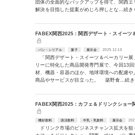
団体の全面的なバックアップを得て、関西エ
解決を目指した提案がめじろ押しとな…続き
FABEX関西2025：関西デザート・スイー
2025.12.10
パン・シリアル
菓子
展示会
「関西デザート・スイーツ＆ベーカリー展
リーに特化した商品開発専門展で、今回13
材、機器・容器のほか、地球環境への配慮や
商品やサービスが目立った。 築野食…続き
FABEX関西2025：カフェ＆ドリンクショ
202
嗜好飲料
清涼飲料
牛乳・乳飲料
展示会
ドリンク市場のビジネスチャンス拡大を狙っ