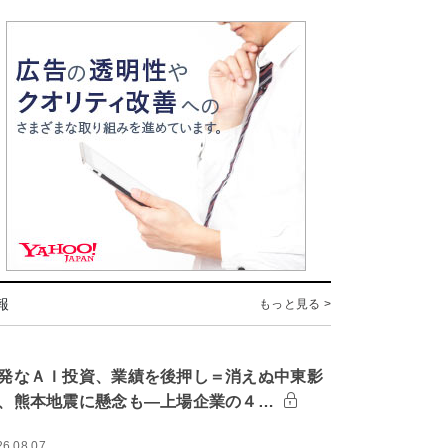
報
もっと見る >
発なＡＩ投資、業績を後押し＝消えぬ中東影
、熊本地震に懸念も―上場企業の４…
26.08.07