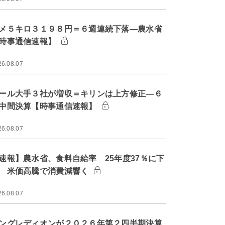
メ５キロ３１９８円＝６週連続下落―農水省
時事通信速報】
26.08.07
ール大手３社が増収＝キリンは上方修正―６
中間決算【時事通信速報】
26.08.07
速報】農水省、食料自給率 25年度37％に下
 米価高騰で消費減響く
26.08.07
ングレディオンが２０２６年第２四半期決算