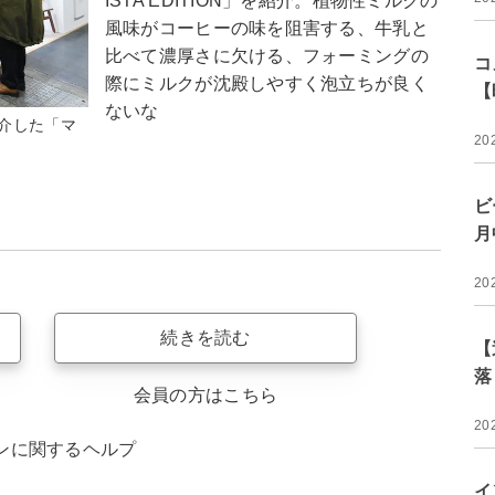
ISTA EDITION」を紹介。植物性ミルクの
風味がコーヒーの味を阻害する、牛乳と
比べて濃厚さに欠ける、フォーミングの
コ
際にミルクが沈殿しやすく泡立ちが良く
【
ないな
介した「マ
20
ビ
月
20
続きを読む
【
落
会員の方はこちら
20
ンに関するヘルプ
イ