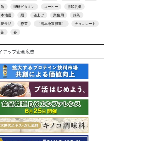
明治
理研ビタミン
コーヒー
雪印乳業
熊本地震
麺
値上げ
業務用
抹茶
三菱食品
惣菜
〔熊本地震影響〕
チョコレート
海苔
春
イアップ企画広告