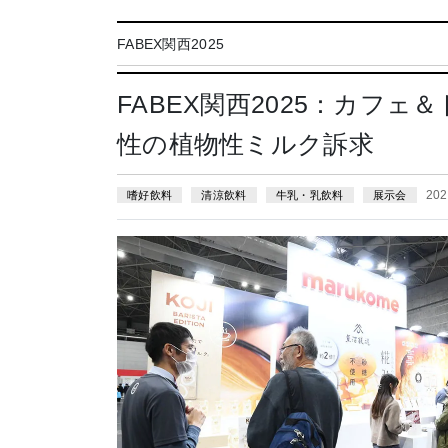
FABEX関西2025
FABEX関西2025：カフ
性の植物性ミルク訴求
202
嗜好飲料
清涼飲料
牛乳・乳飲料
展示会