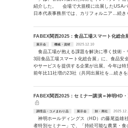
紹介した。 会場で大規模に出展したUSAパ
日本代表事務所では、カリフォルニア…続き
FABEX関西2025：食品工場スマート化総
2025.12.10
展示会
機械・資材
食品工場が抱える課題を解決に導く技術・
3回食品工場スマート化総合展」に、食品安
やサービスを提供する企業が出展。今年は特
前年比11社増の23社（共同出展社を…続き
FABEX関西2025：セミナー講演＝神明H
2025.12
調理品・コメまわり品
展示会
卸・商社
神明ホールディングス（HD）の藤尾益雄社長
者特別セミナー」で、「持続可能な農業・食