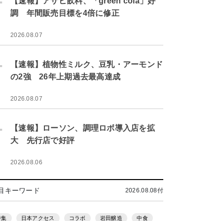
【速報】アサヒ飲料、「green cola」好
調 年間販売目標を4倍に修正
2026.08.07
.
【速報】植物性ミルク、豆乳・アーモンド
の2強 26年上期過去最高達成
2026.08.07
.
【速報】ローソン、調理ロボ導入店を拡
大 先行店で好評
2026.08.06
目キーワード
2026.08.08付
特集
日本アクセス
コラボ
岩田醸造
中食