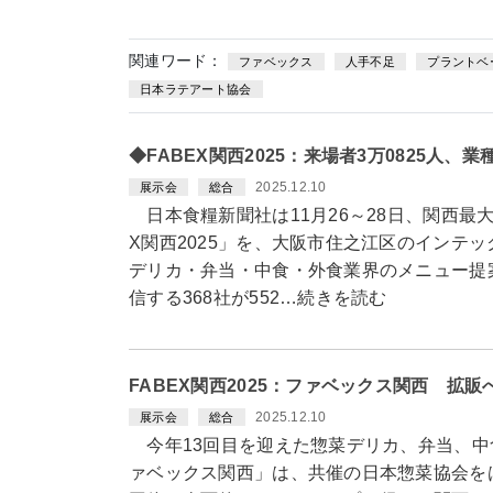
関連ワード：
ファベックス
人手不足
プラントベ
日本ラテアート協会
◆FABEX関西2025：来場者3万0825人、業
2025.12.10
展示会
総合
日本食糧新聞社は11月26～28日、関西最
X関西2025」を、大阪市住之江区のインテ
デリカ・弁当・中食・外食業界のメニュー提
信する368社が552…続きを読む
FABEX関西2025：ファベックス関西 拡
2025.12.10
展示会
総合
今年13回目を迎えた惣菜デリカ、弁当、中
ァベックス関西」は、共催の日本惣菜協会を