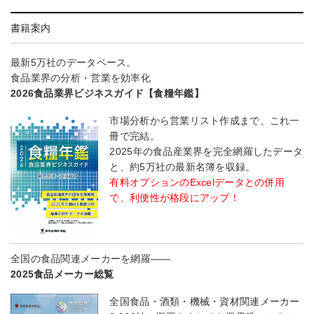
書籍案内
最新5万社のデータベース。
食品業界の分析・営業を効率化
2026食品業界ビジネスガイド【食糧年鑑】
市場分析から営業リスト作成まで、これ一
冊で完結。
2025年の食品産業界を完全網羅したデータ
と、約5万社の最新名簿を収録。
有料オプションのExcelデータとの併用
で、利便性が格段にアップ！
全国の食品関連メーカーを網羅――
2025食品メーカー総覧
全国食品・酒類・機械・資材関連メーカー