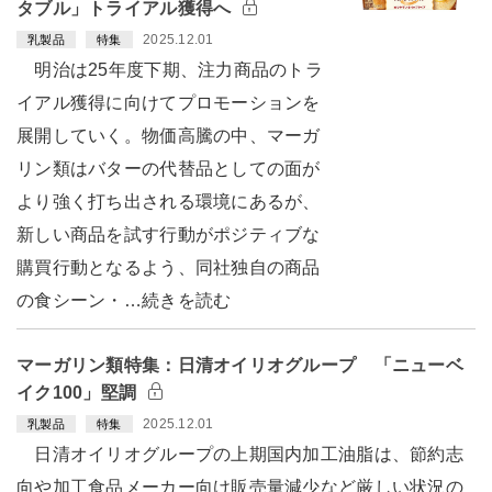
タブル」トライアル獲得へ
2025.12.01
乳製品
特集
明治は25年度下期、注力商品のトラ
イアル獲得に向けてプロモーションを
展開していく。物価高騰の中、マーガ
リン類はバターの代替品としての面が
より強く打ち出される環境にあるが、
新しい商品を試す行動がポジティブな
購買行動となるよう、同社独自の商品
の食シーン・…続きを読む
マーガリン類特集：日清オイリオグループ 「ニューベ
イク100」堅調
2025.12.01
乳製品
特集
日清オイリオグループの上期国内加工油脂は、節約志
向や加工食品メーカー向け販売量減少など厳しい状況の