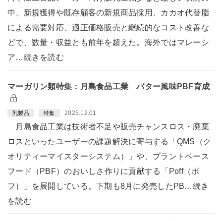
中、新規獲得や既存顧客の新規商品採用、カカオ代替脂
による需要対応、適正価格販売と継続的なコスト改善な
どで、数量・収益とも前年を超えた。海外ではマレーシ
ア…続きを読む
マーガリン類特集：月島食品工業 バター風味PBF育成
2025.12.01
乳製品
特集
月島食品工業は技術者不足や販売チャンスロス・廃棄
ロスといったユーザーの課題解決に寄与する「QMS（ク
オリティーマイスターシステム）」や、プラントベース
フード（PBF）のおいしさ作りに貢献する「Poff（ポ
フ）」を展開している。下期も8月に発売したPB…続き
を読む