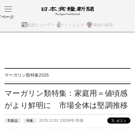
イページ
紙面ビューアー
クリッピング
最新の紙面
マーガリン類特集2025
マーガリン類特集：家庭用＝値頃感
がより鮮明に 市場全体は堅調推移
2025.12.01 13039号 05面
乳製品
特集