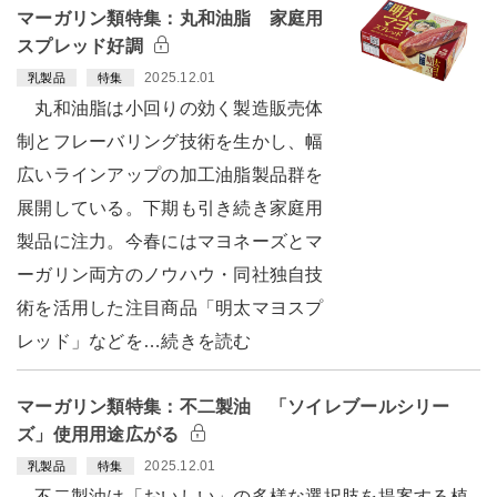
マーガリン類特集：丸和油脂 家庭用
スプレッド好調
2025.12.01
乳製品
特集
丸和油脂は小回りの効く製造販売体
制とフレーバリング技術を生かし、幅
広いラインアップの加工油脂製品群を
展開している。下期も引き続き家庭用
製品に注力。今春にはマヨネーズとマ
ーガリン両方のノウハウ・同社独自技
術を活用した注目商品「明太マヨスプ
レッド」などを…続きを読む
マーガリン類特集：不二製油 「ソイレブールシリー
ズ」使用用途広がる
2025.12.01
乳製品
特集
不二製油は「おいしい」の多様な選択肢を提案する植