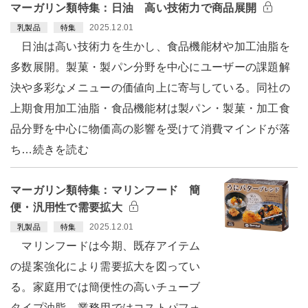
マーガリン類特集：日油 高い技術力で商品展開
2025.12.01
乳製品
特集
日油は高い技術力を生かし、食品機能材や加工油脂を
多数展開。製菓・製パン分野を中心にユーザーの課題解
決や多彩なメニューの価値向上に寄与している。同社の
上期食用加工油脂・食品機能材は製パン・製菓・加工食
品分野を中心に物価高の影響を受けて消費マインドが落
ち…続きを読む
マーガリン類特集：マリンフード 簡
便・汎用性で需要拡大
2025.12.01
乳製品
特集
マリンフードは今期、既存アイテム
の提案強化により需要拡大を図ってい
る。家庭用では簡便性の高いチューブ
タイプ油脂、業務用ではコストパフォ