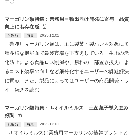
読む
マーガリン類特集：業務用＝輸出向け開発に寄与 品質
向上にも存在感
2025.12.01
乳製品
特集
業務用マーガリン類は、主に製菓・製パンを対象に多
種多様な機能面で最終市場を下支えしている。生地の老
化防止による食品ロス削減や、原料の一部置き換えによ
るコスト効率の向上など細分化するユーザーの課題解決
に貢献。また、製品によってはユーザーの商品開発・ラ
イ…続きを読む
マーガリン類特集：J-オイルミルズ 土産菓子導入進み
好調
2025.12.01
乳製品
特集
J-オイルミルズは業務用マーガリンの基幹ブランドと