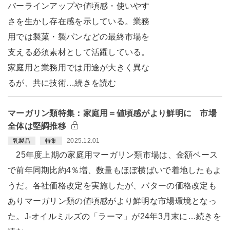
バーラインアップや値頃感・使いやす
さを生かし存在感を示している。業務
用では製菓・製パンなどの最終市場を
支える必須素材として活躍している。
家庭用と業務用では用途が大きく異な
るが、共に技術…続きを読む
マーガリン類特集：家庭用＝値頃感がより鮮明に 市場
全体は堅調推移
2025.12.01
乳製品
特集
25年度上期の家庭用マーガリン類市場は、金額ベース
で前年同期比約4％増、数量もほぼ横ばいで着地したもよ
うだ。各社価格改定を実施したが、バターの価格改定も
ありマーガリン類の値頃感がより鮮明な市場環境となっ
た。J-オイルミルズの「ラーマ」が24年3月末に…続きを