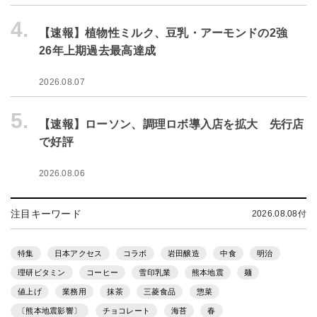
4.
【速報】植物性ミルク、豆乳・アーモンドの2強
26年上期過去最高達成
2026.08.07
5.
【速報】ローソン、調理ロボ導入店を拡大 先行店
で好評
2026.08.06
注目キーワード
2026.08.08付
特集
日本アクセス
コラボ
岩田醸造
中食
明治
理研ビタミン
コーヒー
雪印乳業
熊本地震
麺
値上げ
業務用
抹茶
三菱食品
惣菜
〔熊本地震影響〕
チョコレート
海苔
春