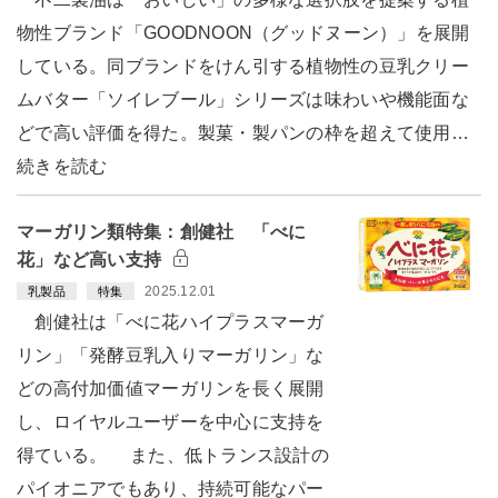
物性ブランド「GOODNOON（グッドヌーン）」を展開
している。同ブランドをけん引する植物性の豆乳クリー
ムバター「ソイレブール」シリーズは味わいや機能面な
どで高い評価を得た。製菓・製パンの枠を超えて使用…
続きを読む
マーガリン類特集：創健社 「べに
花」など高い支持
2025.12.01
乳製品
特集
創健社は「べに花ハイプラスマーガ
リン」「発酵豆乳入りマーガリン」な
どの高付加価値マーガリンを長く展開
し、ロイヤルユーザーを中心に支持を
得ている。 また、低トランス設計の
パイオニアでもあり、持続可能なパー