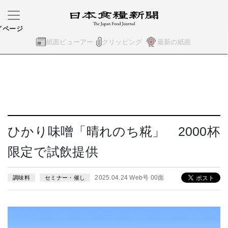
イページ
紙面ビューアー
クリッピング
最新の紙面
ひかり味噌「晴れのち糀」 2000杯
限定で試飲提供
2025.04.24 Web号 00面
調味料
セミナー・催し