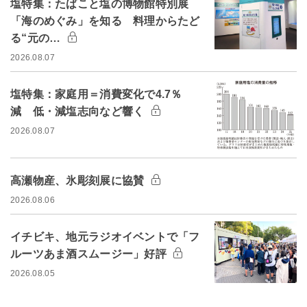
塩特集：たばこと塩の博物館特別展
「海のめぐみ」を知る 料理からたど
る“元の…
2026.08.07
塩特集：家庭用＝消費変化で4.7％
減 低・減塩志向など響く
2026.08.07
高瀬物産、氷彫刻展に協賛
2026.08.06
イチビキ、地元ラジオイベントで「フ
ルーツあま酒スムージー」好評
2026.08.05