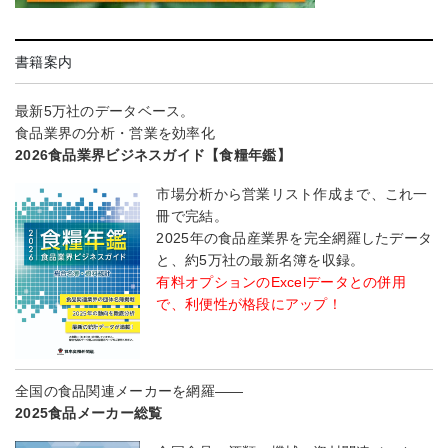
書籍案内
最新5万社のデータベース。
食品業界の分析・営業を効率化
2026食品業界ビジネスガイド【食糧年鑑】
市場分析から営業リスト作成まで、これ一
冊で完結。
2025年の食品産業界を完全網羅したデータ
と、約5万社の最新名簿を収録。
有料オプションのExcelデータとの併用
で、利便性が格段にアップ！
全国の食品関連メーカーを網羅――
2025食品メーカー総覧