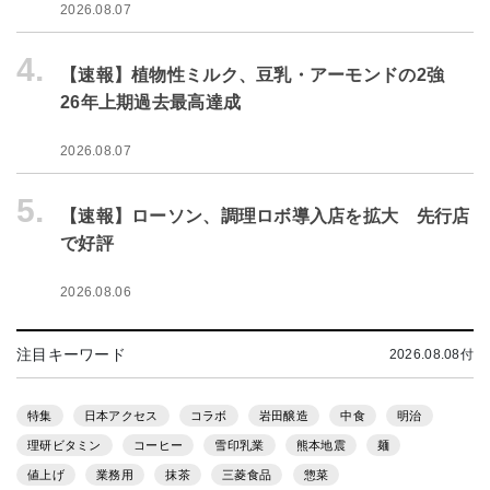
2026.08.07
4.
【速報】植物性ミルク、豆乳・アーモンドの2強
26年上期過去最高達成
2026.08.07
5.
【速報】ローソン、調理ロボ導入店を拡大 先行店
で好評
2026.08.06
注目キーワード
2026.08.08付
特集
日本アクセス
コラボ
岩田醸造
中食
明治
理研ビタミン
コーヒー
雪印乳業
熊本地震
麺
値上げ
業務用
抹茶
三菱食品
惣菜