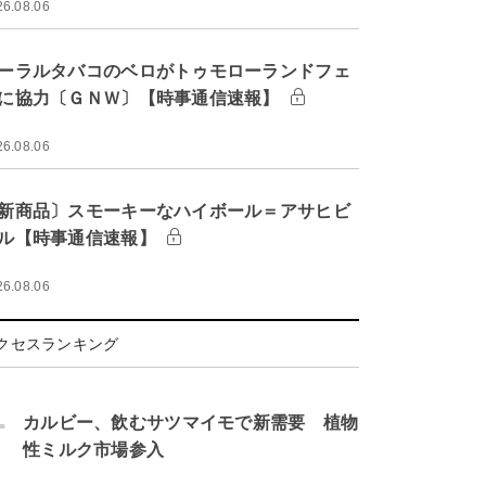
26.08.06
ーラルタバコのベロがトゥモローランドフェ
に協力〔ＧＮＷ〕【時事通信速報】
26.08.06
新商品〕スモーキーなハイボール＝アサヒビ
ル【時事通信速報】
26.08.06
クセスランキング
.
カルビー、飲むサツマイモで新需要 植物
性ミルク市場参入