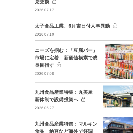
見交換
2026.07.17
太子食品工業、6月吉日付人事異動
2026.07.10
ニーズを掴む：「豆腐バー」
市場に定着 新価値模索で成
長目指す
2026.07.08
九州食品産業特集：丸美屋
新体制で設備投資へ
2026.06.27
九州食品産業特集：マルキン
食品 納豆など海外で好調