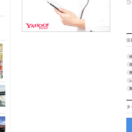
5
注
タ