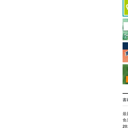
書
最
食
2