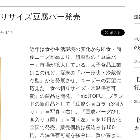
切りサイズ豆腐バー発売
速
28号 14面
ベ
の
近年は食や生活環境の変化から即食・簡
便ニーズが高まり、惣菜型の「豆腐バ
20
ー」市場が拡大している。太子食品工業
はこのほど、従来の「バー形状・冷蔵保
【
存型」から発展させ、ユーザーの要望に
行
応えた「食べ切りサイズ・常温保存可
能」の商品を開発。「motTOFU」ブラン
20
ドの新商品として「豆腐ショコラ（3個入
り）」＝写真（右）、「豆腐バーグひじ
き入り（同）」＝同（左）＝を10日から
【
全国で発売。販売価格は税込み各160
カ
円。常温保存可能を強みに、買い置きに