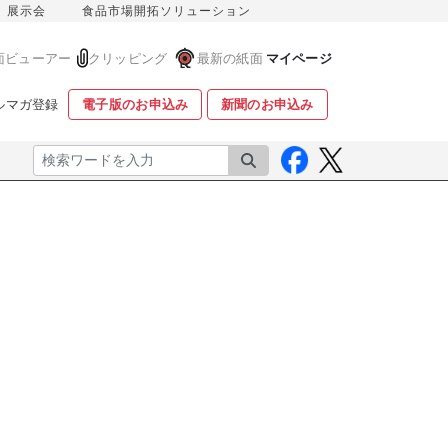
展示会
食品市場開拓ソリューション
面ビューアー
クリッピング
最新の紙面
マイページ
ルマガ登録
電子版のお申込み
新聞のお申込み
検索