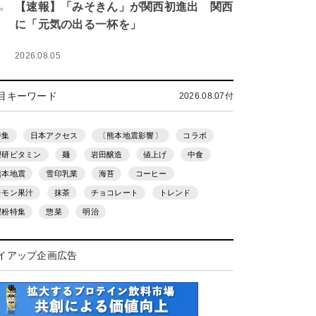
.
【速報】「みそきん」が関西初進出 関西
に「元気の出る一杯を」
2026.08.05
目キーワード
2026.08.07付
特集
日本アクセス
〔熊本地震影響〕
コラボ
理研ビタミン
麺
岩田醸造
値上げ
中食
熊本地震
雪印乳業
海苔
コーヒー
レモン果汁
抹茶
チョコレート
トレンド
製粉特集
惣菜
明治
イアップ企画広告