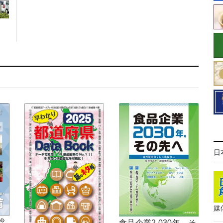
日
媒
総
食品企業2,030年，そ