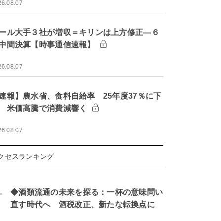
26.08.07
ール大手３社が増収＝キリンは上方修正―６
中間決算【時事通信速報】
26.08.07
速報】農水省、食料自給率 25年度37％に下
 米価高騰で消費減響く
26.08.07
クセスランキング
.
◆酒類流通の未来を探る：一杯の意味問い
直す時代へ 酒税改正、新たな転換点に