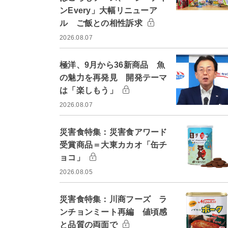
ンEvery」大幅リニューア
ル ご飯との相性訴求
2026.08.07
極洋、9月から36新商品 魚
の魅力を再発見 開発テーマ
は「楽しもう」
2026.08.07
災害食特集：災害食アワード
受賞商品＝大東カカオ「缶チ
ョコ」
2026.08.05
災害食特集：川商フーズ ラ
ンチョンミート再編 値頃感
と品質の両面で