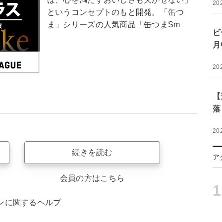
20
というコンセプトのもと開発。「缶つ
ま」シリーズの人気商品「缶つまSm
ビ
月
20
【
落
20
続きを読む
ア
会員の方はこちら
1
ンに関するヘルプ