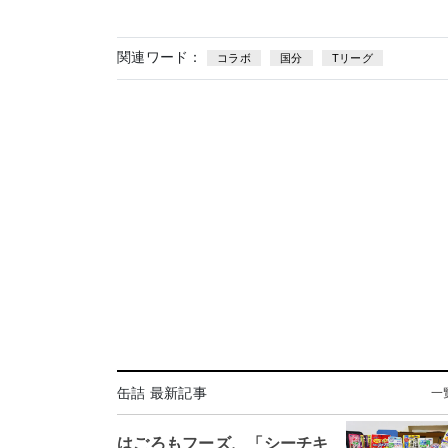
関連ワード：
コラボ
国分
Tリーグ
缶詰 最新記事
一
はごろもフーズ、「シーチキ