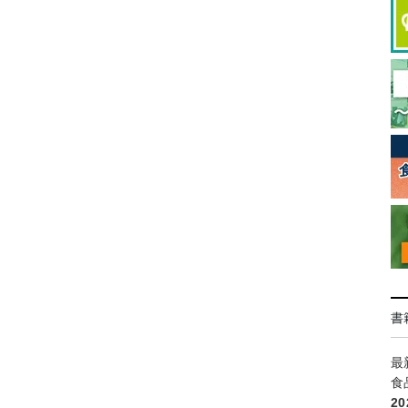
書
最
食
2