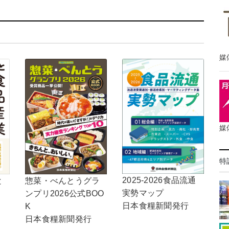
媒
媒
特
2025-2026食品流通
惣菜・べんとうグラ
と
実勢マップ
ンプリ2026公式BOO
日本食糧新聞発行
K
日本食糧新聞発行