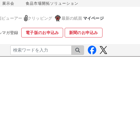
展示会
食品市場開拓ソリューション
面ビューアー
クリッピング
最新の紙面
マイページ
ルマガ登録
電子版のお申込み
新聞のお申込み
検索