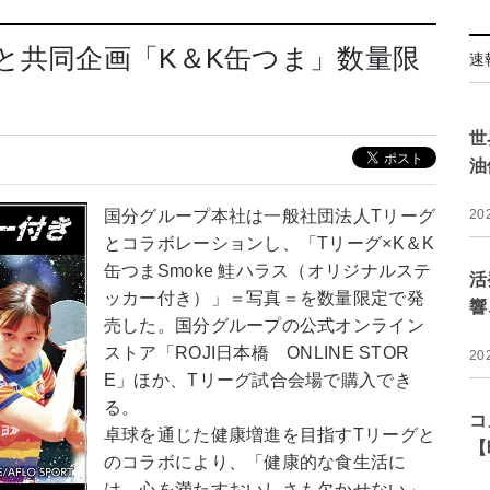
と共同企画「K＆K缶つま」数量限
速
世
油
国分グループ本社は一般社団法人Tリーグ
20
とコラボレーションし、「Tリーグ×K＆K
缶つまSmoke 鮭ハラス（オリジナルステ
活
ッカー付き）」＝写真＝を数量限定で発
響
売した。国分グループの公式オンライン
ストア「ROJI日本橋 ONLINE STOR
20
E」ほか、Tリーグ試合会場で購入でき
る。
コ
卓球を通じた健康増進を目指すTリーグと
【
のコラボにより、「健康的な食生活に
は、心を満たすおいしさも欠かせない」