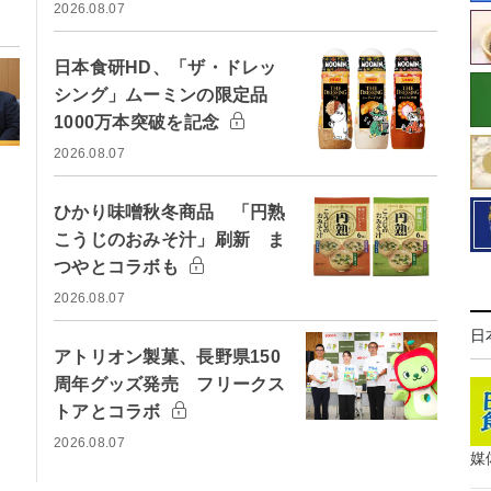
2026.08.07
日本食研HD、「ザ・ドレッ
シング」ムーミンの限定品
1000万本突破を記念
2026.08.07
ひかり味噌秋冬商品 「円熟
こうじのおみそ汁」刷新 ま
つやとコラボも
2026.08.07
日
アトリオン製菓、長野県150
周年グッズ発売 フリークス
トアとコラボ
2026.08.07
媒