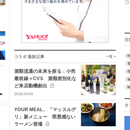
5
注
コラボ 最新記事
一覧 >
酒類流通の未来を探る：小売
最前線＝CVS 酒類差別化な
ど来店動機創出
2026.08.08
タ
YOUR MEAL、「マッスルデ
リ」新メニュー 罪悪感ない
ラーメン登場