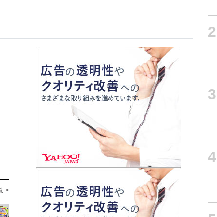
2
3
4
覧 >