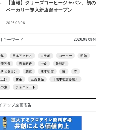
.
【速報】タリーズコーヒージャパン、初の
ベーカリー導入新店舗オープン
2026.08.06
目キーワード
2026.08.09付
特集
日本アクセス
コラボ
コーヒー
明治
雪印乳業
岩田醸造
中食
業務用
理研ビタミン
惣菜
熊本地震
麺
春
値上げ
抹茶
三菱食品
〔熊本地震影響〕
味の素
チョコレート
イアップ企画広告