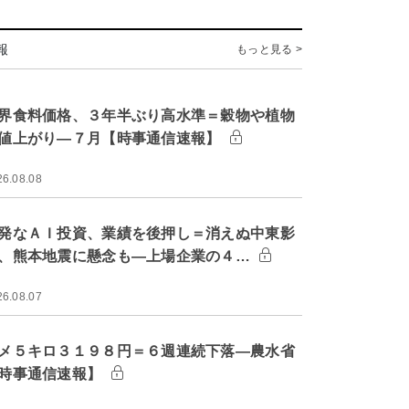
報
もっと見る >
界食料価格、３年半ぶり高水準＝穀物や植物
値上がり―７月【時事通信速報】
26.08.08
発なＡＩ投資、業績を後押し＝消えぬ中東影
、熊本地震に懸念も―上場企業の４…
26.08.07
メ５キロ３１９８円＝６週連続下落―農水省
時事通信速報】