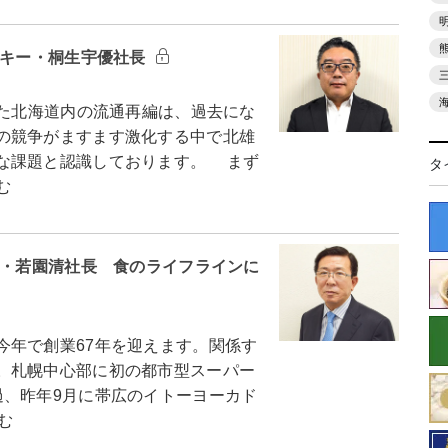
ッキー・桐生宇優社長
た北海道内の流通再編は、過去にな
の競争がますます激化する中で北雄
な課題と認識しております。 まず
タ
む
チ・若園清社長 食のライフラインに
年で創業67年を迎えます。関係す
。札幌中心部に初の都市型スーパー
過、昨年9月に帯広のイトーヨーカド
む