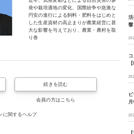
近年、気候変動などによる自然災害の多
発や栽培適地の変化、国際紛争や急激な
円安の進行による飼料・肥料をはじめと
活
した生産資材の高止まりが農業経営に甚
響
大な影響を与えており、農業・農村を取
り巻
20
コ
【
20
続きを読む
ビ
会員の方はこちら
月
ンに関するヘルプ
20
【