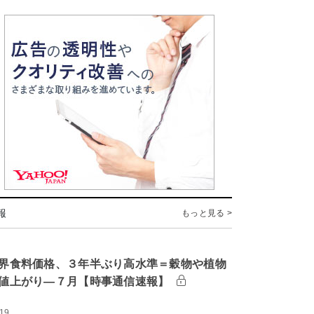
報
もっと見る >
界食料価格、３年半ぶり高水準＝穀物や植物
値上がり―７月【時事通信速報】
:19