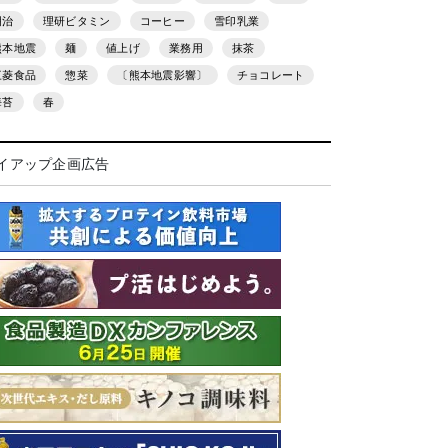
明治
理研ビタミン
コーヒー
雪印乳業
熊本地震
麺
値上げ
業務用
抹茶
三菱食品
惣菜
〔熊本地震影響〕
チョコレート
海苔
春
イアップ企画広告