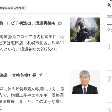
落
農業協同組合中央会
20
動 ロピア初進出、流通再編も
ア
北海道撤退でロピア道内初進出につな
ピアは屯田店（札幌市北区、昨年11
1
るという。流通各社の2025スロー
北海道・青柳英樹社長
2
上昇に伴う所得環境の改善により、個
方で、物価上昇やエネルギー価格高
まま推移しました。このような厳し
む
3