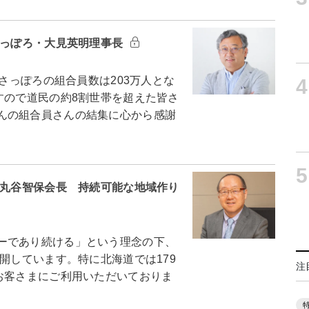
さっぽろ・大見英明理事長
さっぽろの組合員数は203万人とな
4
すので道民の約8割世帯を超えた皆さ
んの組合員さんの結集に心から感謝
5
・丸谷智保会長 持続可能な地域作り
ーであり続ける」という理念の下、
開しています。特に北海道では179
注
お客さまにご利用いただいておりま