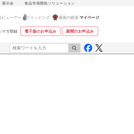
展示会
食品市場開拓ソリューション
面ビューアー
クリッピング
最新の紙面
マイページ
ルマガ登録
電子版のお申込み
新聞のお申込み
検索