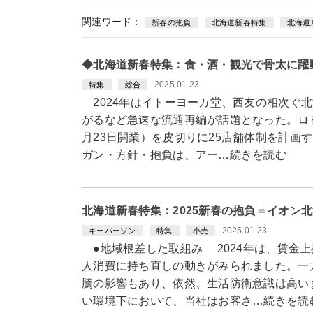
関連ワード：
新春の抱負
北海道新春特集
北海道
◆北海道新春特集：食・酒・観光で骨太に躍
2025.01.23
特集
総合
2024年はイトーヨーカ堂、西友の相次ぐ
がるなど急速な流通再編が話題となった。ロ
月23日開業）を皮切りに25店舗体制を計画す
ガン・方針・抱負は、アー…続きを読む
北海道新春特集：2025新春の抱負＝イオン
2025.01.23
キーパーソン
特集
小売
●地域根差した取組み 2024年は、賃金
人消費に持ち直しの動きがみられました。一
騰の影響もあり、依然、生活防衛意識は高い
い環境下において、当社はお客さ…続きを読