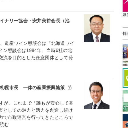
媒
ワイナリー協会・安井美裕会長（池
特
ら、道産ワイン懇談会は「北海道ワイ
ン懇談会は1984年、当時6社の北
交流を目的とした任意団体として発
広札幌市長 一体の産業振興施策
すが、これまで「誰もが安心して暮
市としての魅力と活力を創造し続け
力で市政運営を行ってきたところで
読む