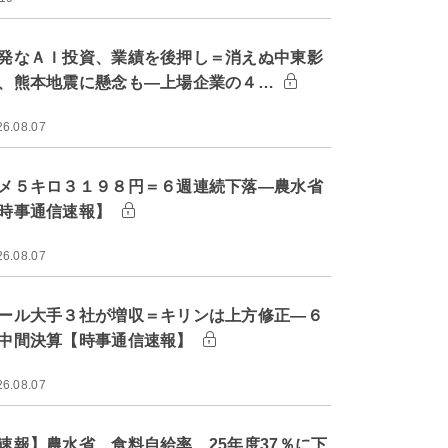
発なＡＩ投資、業績を後押し＝消えぬ中東影
、熊本地震に懸念も―上場企業の４…
26.08.07
メ５キロ３１９８円＝６週連続下落―農水省
時事通信速報】
26.08.07
ール大手３社が増収＝キリンは上方修正―６
中間決算【時事通信速報】
26.08.07
速報】農水省、食料自給率 25年度37％に下