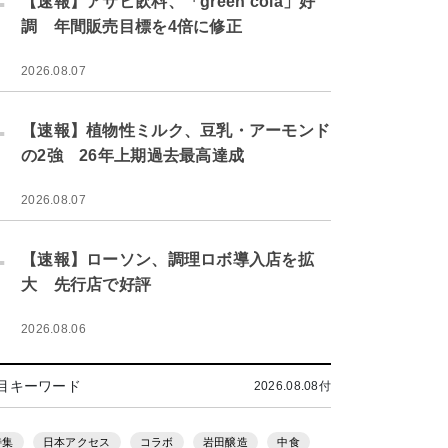
【速報】アサヒ飲料、「green cola」好
調 年間販売目標を4倍に修正
2026.08.07
.
【速報】植物性ミルク、豆乳・アーモンド
の2強 26年上期過去最高達成
2026.08.07
.
【速報】ローソン、調理ロボ導入店を拡
大 先行店で好評
2026.08.06
目キーワード
2026.08.08付
特集
日本アクセス
コラボ
岩田醸造
中食