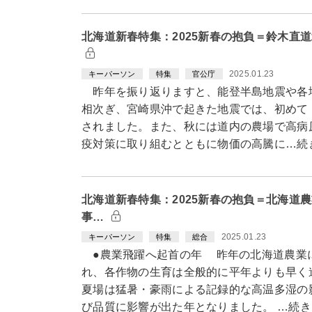
北海道新春特集：2025新春の抱負＝鈴木直
2025.01.23
キーパーソン
特集
官公庁
昨年を振り返りますと、能登半島地震や各
相次ぎ、宮崎県沖で起きた地震では、初めて
されました。また、秋には道内の農場で高病
疫対策に取り組むとともに物価の高騰に…続
北海道新春特集：2025新春の抱負＝北海道
事…
2025.01.23
キーパーソン
特集
総合
●農業飛躍へ起首の年 昨年の北海道農業
れ、各作物の生育は全般的に平年よりも早く
夏場は猛暑・豪雨による記録的な高温多湿の
び品質に影響が出た年となりました。 …続