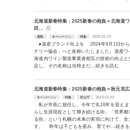
北海道新春特集：2025新春の抱負＝北海道
田…
2025.01.23
酒類
キーパーソン
特集
●道産ブランド向上を 2024年9月1日か
ナリー協会」へと改称いたしました。道産ワイ
海道内ワイン製造事業者相互の技術の向上と
足し、その名称は当時まだ…続きを読む
北海道新春特集：2025新春の抱負＝秋元克
2025.01.23
キーパーソン
特集
官公庁
私が市長に就任し、今年で丸10年を迎えま
らし生涯現役として輝き続ける街」「世界都
る街」という札幌の未来の実現に向けて、全
す。 昨年は子どもを産み、育てや…続きを