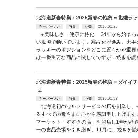
北海道新春特集：2025新春の抱負＝北雄ラ
2025.01.23
キーパーソン
特集
小売
●美味しさ・健康に特化 24年から始まっ
い規模で動いています。寡占化が進み、大手
ラッキーのポジションをどこに置くかが重要
は一番重要な商品に関してですが…続きを読
北海道新春特集：2025新春の抱負＝ダイイ
2025.01.23
キーパーソン
特集
小売
北海道初のセルフサービスの店を創業し、今
るすべての皆さまに心から感謝申し上げます
マーケット「すすきの店」を開店し1年が経
ーの食品売場を引き継ぎ、11月に…続きを読