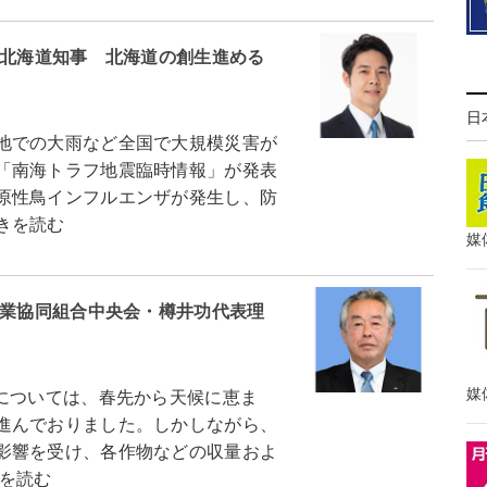
道北海道知事 北海道の創生進める
日
地での大雨など全国で大規模災害が
「南海トラフ地震臨時情報」が発表
原性鳥インフルエンザが発生し、防
きを読む
媒
農業協同組合中央会・樽井功代表理
媒
については、春先から天候に恵ま
進んでおりました。しかしながら、
影響を受け、各作物などの収量およ
きを読む