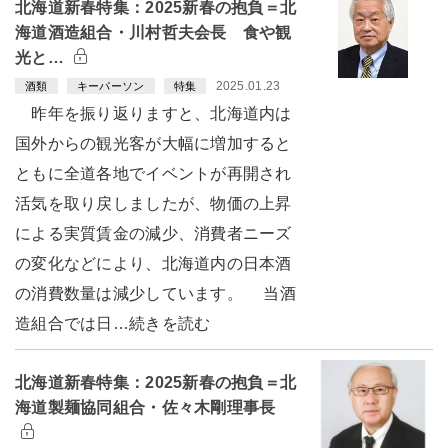
北海道新春特集：2025新春の抱負＝北
海道酒造組合・川村哲夫会長 食や観
光と…
2025.01.23
酒類
キーパーソン
特集
昨年を振り返りますと、北海道内は
国外からの観光客が大幅に増加すると
ともに全道各地でイベントが再開され
活気を取り戻しましたが、物価の上昇
による実質賃金の減少、消費者ニーズ
の変化などにより、北海道内の日本酒
の消費数量は減少しています。 当酒
造組合では日…続きを読む
北海道新春特集：2025新春の抱負＝北
海道製麺協同組合・佐々木剛理事長