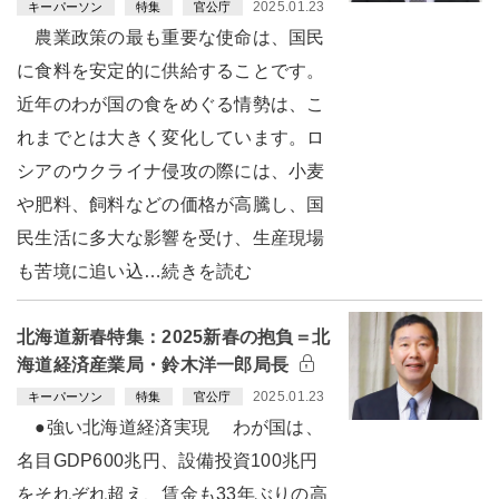
2025.01.23
キーパーソン
特集
官公庁
農業政策の最も重要な使命は、国民
に食料を安定的に供給することです。
近年のわが国の食をめぐる情勢は、こ
れまでとは大きく変化しています。ロ
シアのウクライナ侵攻の際には、小麦
や肥料、飼料などの価格が高騰し、国
民生活に多大な影響を受け、生産現場
も苦境に追い込…続きを読む
北海道新春特集：2025新春の抱負＝北
海道経済産業局・鈴木洋一郎局長
2025.01.23
キーパーソン
特集
官公庁
●強い北海道経済実現 わが国は、
名目GDP600兆円、設備投資100兆円
をそれぞれ超え、賃金も33年ぶりの高