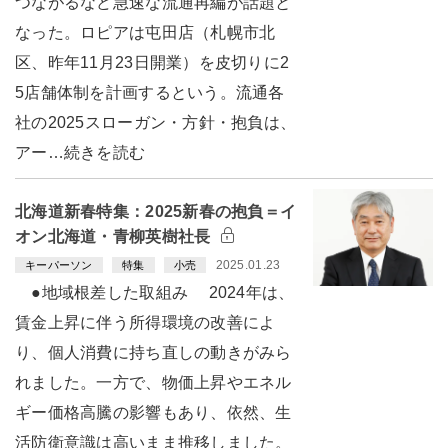
つながるなど急速な流通再編が話題と
なった。ロピアは屯田店（札幌市北
区、昨年11月23日開業）を皮切りに2
5店舗体制を計画するという。流通各
社の2025スローガン・方針・抱負は、
アー…続きを読む
北海道新春特集：2025新春の抱負＝イ
オン北海道・青柳英樹社長
2025.01.23
キーパーソン
特集
小売
●地域根差した取組み 2024年は、
賃金上昇に伴う所得環境の改善によ
り、個人消費に持ち直しの動きがみら
れました。一方で、物価上昇やエネル
ギー価格高騰の影響もあり、依然、生
活防衛意識は高いまま推移しました。