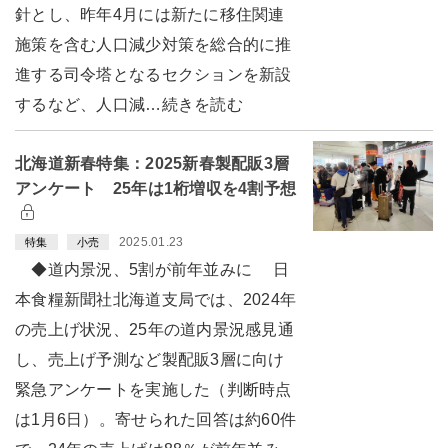
針とし、昨年4月には新たに移住関連
施策を含む人口減少対策を総合的に推
進する司令塔となるセクションを新設
するなど、人口減…続きを読む
北海道新春特集：2025新春製配販3層
アンケート 25年は1桁増収を4割予想
2025.01.23
特集
小売
◆道内景況、5割が前年並みに 日
本食糧新聞社北海道支局では、2024年
の売上げ状況、25年の道内景況感見通
し、売上げ予測など製配販3層に向け
緊急アンケートを実施した（判断時点
は1月6日）。寄せられた回答は約60件