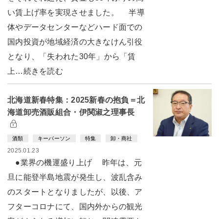
い賃上げ率を実現させました。 半導
体やデータセンターなどハード面での
国内投資が地域経済の大きなけん引役
となり、「失われた30年」から「賃
上…続きを読む
北海道新春特集：2025新春の抱負＝北
海道卸売酒販組合・伊関淑之理事長
酒類
キーパーソン
特集
卸・商社
2025.01.23
●業界の機運盛り上げ 昨年は、元
旦に能登半島地震が発生し、波乱含み
のスタートとなりましたが、以後、ア
フターコロナにて、国内外からの観光