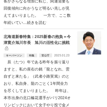
客がさらなる増加に転じ、関連需要も
回復傾向に向かうなど明るい兆しが見
えてまいりました。 一方で、ここ数
年続いてい…続きを読む
北海道新春特集：2025新春の抱負＝今
津寛介旭川市長 旭川の活性化に挑戦
2025.01.23
キーパーソン
特集
官公庁
辰（たつ）年である昨年を振り返り
ますと、私の座右の銘「龍となれ、雲
自ずと来たる」（武者小路実篤）のと
おり、私自身、龍のごとく1年間全力
を尽くしてまいりました。 昨年は、
本市出身の北口榛花選手がパリ2024オ
リンピックにおいて女子やり投で金メ