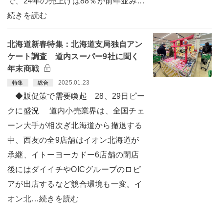
で、24年の売上げは88％が前年並み…
続きを読む
北海道新春特集：北海道支局独自アン
ケート調査 道内スーパー9社に聞く
年末商戦
2025.01.23
特集
総合
◆販促策で需要喚起 28、29日ピー
クに盛況 道内小売業界は、全国チェ
ーン大手が相次ぎ北海道から撤退する
中、西友の全9店舗はイオン北海道が
承継、イトーヨーカドー6店舗の閉店
後にはダイイチやOICグループのロピ
アが出店するなど競合環境も一変。イ
オン北…続きを読む