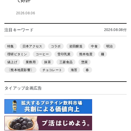
で好評
2026.08.06
注目キーワード
2026.08.08付
特集
日本アクセス
コラボ
岩田醸造
中食
明治
理研ビタミン
コーヒー
雪印乳業
熊本地震
麺
値上げ
業務用
抹茶
三菱食品
惣菜
〔熊本地震影響〕
チョコレート
海苔
春
タイアップ企画広告