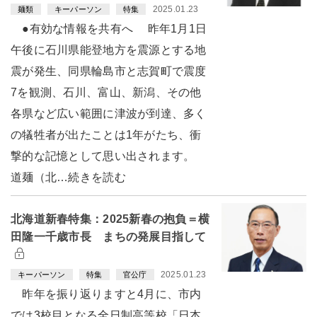
2025.01.23
麺類
キーパーソン
特集
●有効な情報を共有へ 昨年1月1日
午後に石川県能登地方を震源とする地
震が発生、同県輪島市と志賀町で震度
7を観測、石川、富山、新潟、その他
各県など広い範囲に津波が到達、多く
の犠牲者が出たことは1年がたち、衝
撃的な記憶として思い出されます。
道麺（北…続きを読む
北海道新春特集：2025新春の抱負＝横
田隆一千歳市長 まちの発展目指して
2025.01.23
キーパーソン
特集
官公庁
昨年を振り返りますと4月に、市内
では3校目となる全日制高等校「日本