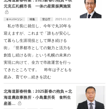
北海道新春特集：2025新春の抱負＝秋
元克広札幌市長 一体の産業振興施策
2025.01.23
キーパーソン
特集
官公庁
私が市長に就任し、今年で丸10年を
迎えますが、これまで「誰もが安心し
て暮らし生涯現役として輝き続ける
街」「世界都市としての魅力と活力を
創造し続ける街」という札幌の未来の
実現に向けて、全力で市政運営を行っ
てきたところです。 昨年は子どもを
産み、育てや…続きを読む
北海道新春特集：2025新春の抱負＝北
海道農政事務所・小島量所長 食料生
産基…