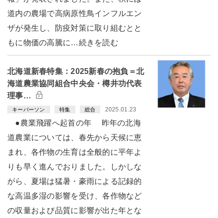
道内の農場で高病原性鳥インフルエン
ザが発生し、防疫対策に取り組むとと
もに物価の高騰に…続きを読む
北海道新春特集：2025新春の抱負＝北
海道農業協同組合中央会・樽井功代表
理事…
2025.01.23
キーパーソン
特集
総合
●農業飛躍へ起首の年 昨年の北海
道農業については、春先から天候に恵
まれ、各作物の生育は全般的に平年よ
りも早く進んでおりました。しかしな
がら、夏場は猛暑・豪雨による記録的
な高温多湿の影響を受け、各作物など
の収量および品質に影響が出た年とな