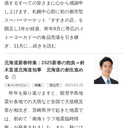
係するすべての皆さまに心から感謝申
し上げます。札幌中心部に初の都市型
スーパーマーケット「すすきの店」を
開店し1年が経過、昨年9月に帯広のイ
トーヨーカドーの食品売場を引き継
ぎ、11月に…続きを読む
北海道新春特集：2025新春の抱負＝鈴
木直道北海道知事 北海道の創生進め
る
2025.01.23
キーパーソン
特集
官公庁
昨年を振り返りますと、能登半島地
震や各地での大雨など全国で大規模災
害が相次ぎ、宮崎県沖で起きた地震で
は、初めて「南海トラフ地震臨時情
報」が発表されました。また、秋には