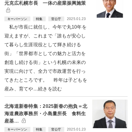
元克広札幌市長 一体の産業振興施策
2025.01.23
キーパーソン
特集
官公庁
私が市長に就任し、今年で丸10年を
迎えますが、これまで「誰もが安心し
て暮らし生涯現役として輝き続ける
街」「世界都市としての魅力と活力を
創造し続ける街」という札幌の未来の
実現に向けて、全力で市政運営を行っ
てきたところです。 昨年は子どもを
産み、育てや…続きを読む
北海道新春特集：2025新春の抱負＝北
海道農政事務所・小島量所長 食料生
産基…
2025.01.23
キーパーソン
特集
官公庁