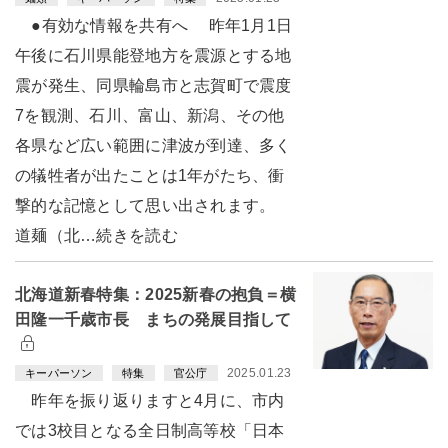
●有効な情報を共有へ 昨年1月1日
午後に石川県能登地方を震源とする地
震が発生、同県輪島市と志賀町で震度
7を観測、石川、富山、新潟、その他
各県など広い範囲に津波が到達、多く
の犠牲者が出たことは1年がたち、衝
撃的な記憶として思い出されます。
道麺（北…続きを読む
北海道新春特集：2025新春の抱負＝横
田隆一千歳市長 まちの発展目指して
2025.01.23
キーパーソン
特集
官公庁
昨年を振り返りますと4月に、市内
では3校目となる全日制高等校「日本