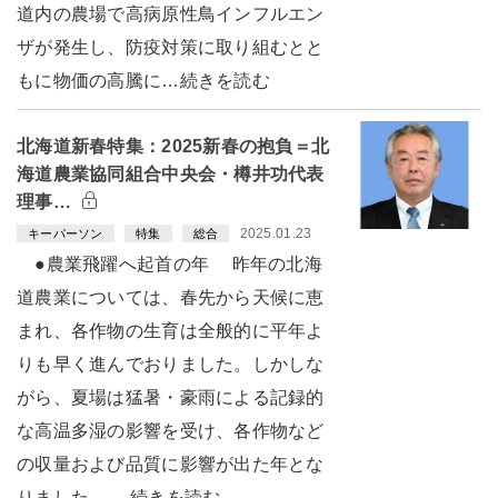
道内の農場で高病原性鳥インフルエン
ザが発生し、防疫対策に取り組むとと
もに物価の高騰に…続きを読む
北海道新春特集：2025新春の抱負＝北
海道農業協同組合中央会・樽井功代表
理事…
2025.01.23
キーパーソン
特集
総合
●農業飛躍へ起首の年 昨年の北海
道農業については、春先から天候に恵
まれ、各作物の生育は全般的に平年よ
りも早く進んでおりました。しかしな
がら、夏場は猛暑・豪雨による記録的
な高温多湿の影響を受け、各作物など
の収量および品質に影響が出た年とな
りました。 …続きを読む