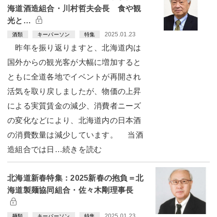
海道酒造組合・川村哲夫会長 食や観
光と…
2025.01.23
酒類
キーパーソン
特集
昨年を振り返りますと、北海道内は
国外からの観光客が大幅に増加すると
ともに全道各地でイベントが再開され
活気を取り戻しましたが、物価の上昇
による実質賃金の減少、消費者ニーズ
の変化などにより、北海道内の日本酒
の消費数量は減少しています。 当酒
造組合では日…続きを読む
北海道新春特集：2025新春の抱負＝北
海道製麺協同組合・佐々木剛理事長
2025.01.23
麺類
キーパーソン
特集