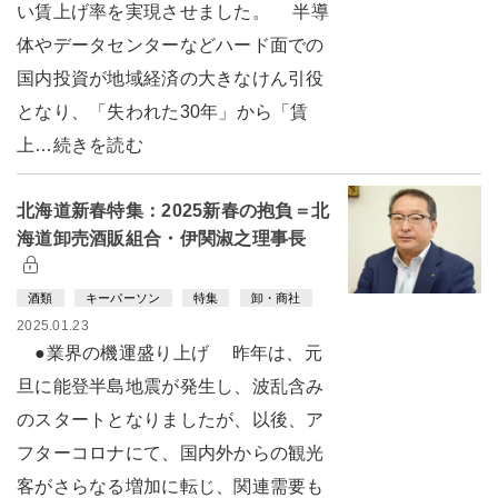
い賃上げ率を実現させました。 半導
体やデータセンターなどハード面での
国内投資が地域経済の大きなけん引役
となり、「失われた30年」から「賃
上…続きを読む
北海道新春特集：2025新春の抱負＝北
海道卸売酒販組合・伊関淑之理事長
酒類
キーパーソン
特集
卸・商社
2025.01.23
●業界の機運盛り上げ 昨年は、元
旦に能登半島地震が発生し、波乱含み
のスタートとなりましたが、以後、ア
フターコロナにて、国内外からの観光
客がさらなる増加に転じ、関連需要も