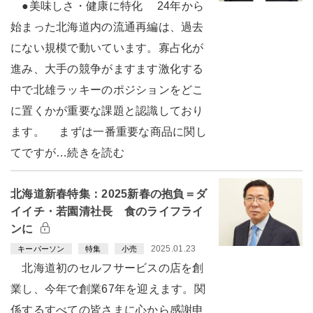
●美味しさ・健康に特化 24年から
始まった北海道内の流通再編は、過去
にない規模で動いています。寡占化が
進み、大手の競争がますます激化する
中で北雄ラッキーのポジションをどこ
に置くかが重要な課題と認識しており
ます。 まずは一番重要な商品に関し
てですが…続きを読む
北海道新春特集：2025新春の抱負＝ダ
イイチ・若園清社長 食のライフライ
ンに
2025.01.23
キーパーソン
特集
小売
北海道初のセルフサービスの店を創
業し、今年で創業67年を迎えます。関
係するすべての皆さまに心から感謝申