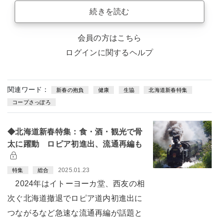
続きを読む
会員の方はこちら
ログインに関するヘルプ
関連ワード：
新春の抱負
健康
生協
北海道新春特集
コープさっぽろ
◆北海道新春特集：食・酒・観光で骨
太に躍動 ロピア初進出、流通再編も
2025.01.23
特集
総合
2024年はイトーヨーカ堂、西友の相
次ぐ北海道撤退でロピア道内初進出に
つながるなど急速な流通再編が話題と