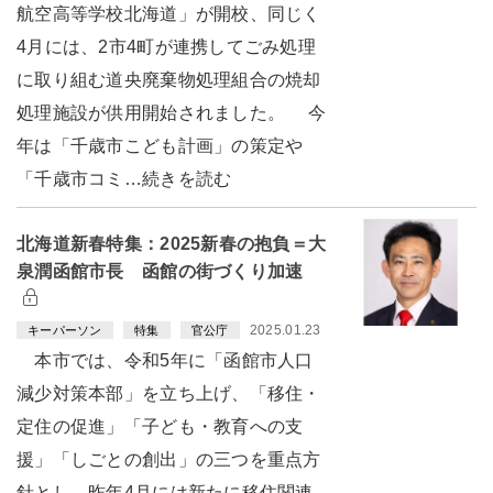
航空高等学校北海道」が開校、同じく
4月には、2市4町が連携してごみ処理
に取り組む道央廃棄物処理組合の焼却
処理施設が供用開始されました。 今
年は「千歳市こども計画」の策定や
「千歳市コミ…続きを読む
北海道新春特集：2025新春の抱負＝大
泉潤函館市長 函館の街づくり加速
2025.01.23
キーパーソン
特集
官公庁
本市では、令和5年に「函館市人口
減少対策本部」を立ち上げ、「移住・
定住の促進」「子ども・教育への支
援」「しごとの創出」の三つを重点方
針とし、昨年4月には新たに移住関連