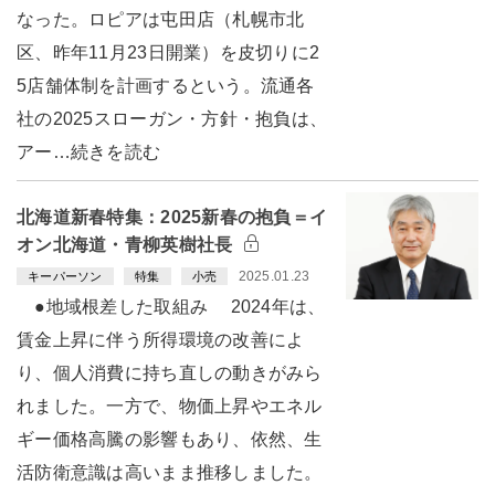
なった。ロピアは屯田店（札幌市北
区、昨年11月23日開業）を皮切りに2
5店舗体制を計画するという。流通各
社の2025スローガン・方針・抱負は、
アー…続きを読む
北海道新春特集：2025新春の抱負＝イ
オン北海道・青柳英樹社長
2025.01.23
キーパーソン
特集
小売
●地域根差した取組み 2024年は、
賃金上昇に伴う所得環境の改善によ
り、個人消費に持ち直しの動きがみら
れました。一方で、物価上昇やエネル
ギー価格高騰の影響もあり、依然、生
活防衛意識は高いまま推移しました。