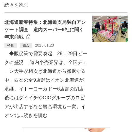
続きを読む
北海道新春特集：北海道支局独自アン
ケート調査 道内スーパー9社に聞く
年末商戦
2025.01.23
特集
総合
◆販促策で需要喚起 28、29日ピー
クに盛況 道内小売業界は、全国チェ
ーン大手が相次ぎ北海道から撤退する
中、西友の全9店舗はイオン北海道が
承継、イトーヨーカドー6店舗の閉店
後にはダイイチやOICグループのロピ
アが出店するなど競合環境も一変。イ
オン北…続きを読む