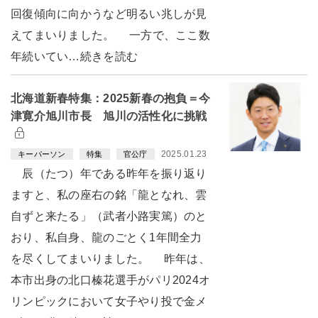
回復傾向に向かうなど明るい兆しが見
えてまいりました。 一方で、ここ数
年続いてい…続きを読む
北海道新春特集：2025新春の抱負＝今
津寛介旭川市長 旭川の活性化に挑戦
2025.01.23
キーパーソン
特集
官公庁
辰（たつ）年である昨年を振り返り
ますと、私の座右の銘「龍となれ、雲
自ずと来たる」（武者小路実篤）のと
おり、私自身、龍のごとく1年間全力
を尽くしてまいりました。 昨年は、
本市出身の北口榛花選手がパリ2024オ
リンピックにおいて女子やり投で金メ