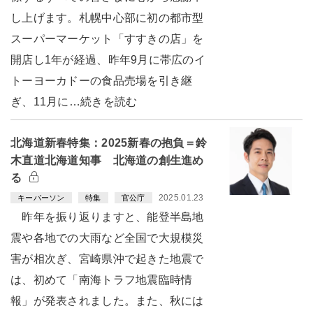
し上げます。札幌中心部に初の都市型
スーパーマーケット「すすきの店」を
開店し1年が経過、昨年9月に帯広のイ
トーヨーカドーの食品売場を引き継
ぎ、11月に…続きを読む
北海道新春特集：2025新春の抱負＝鈴
木直道北海道知事 北海道の創生進め
る
2025.01.23
キーパーソン
特集
官公庁
昨年を振り返りますと、能登半島地
震や各地での大雨など全国で大規模災
害が相次ぎ、宮崎県沖で起きた地震で
は、初めて「南海トラフ地震臨時情
報」が発表されました。また、秋には