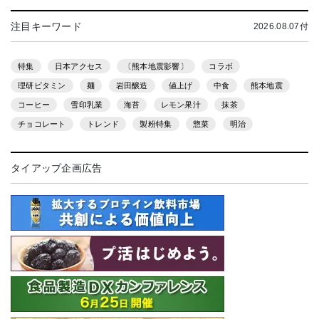
注目キーワード
2026.08.07付
特集
日本アクセス
〔熊本地震影響〕
コラボ
理研ビタミン
麺
岩田醸造
値上げ
中食
熊本地震
コーヒー
雪印乳業
海苔
レモン果汁
抹茶
チョコレート
トレンド
製粉特集
惣菜
明治
タイアップ企画広告