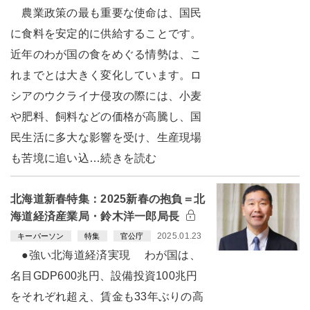
農業政策の最も重要な使命は、国民
に食料を安定的に供給することです。
近年のわが国の食をめぐる情勢は、こ
れまでとは大きく変化しています。ロ
シアのウクライナ侵攻の際には、小麦
や肥料、飼料などの価格が高騰し、国
民生活に多大な影響を受け、生産現場
も苦境に追い込…続きを読む
北海道新春特集：2025新春の抱負＝北
海道経済産業局・鈴木洋一郎局長
2025.01.23
キーパーソン
特集
官公庁
●強い北海道経済実現 わが国は、
名目GDP600兆円、設備投資100兆円
をそれぞれ超え、賃金も33年ぶりの高