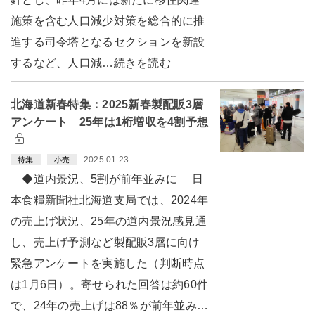
施策を含む人口減少対策を総合的に推
進する司令塔となるセクションを新設
するなど、人口減…続きを読む
北海道新春特集：2025新春製配販3層
アンケート 25年は1桁増収を4割予想
2025.01.23
特集
小売
◆道内景況、5割が前年並みに 日
本食糧新聞社北海道支局では、2024年
の売上げ状況、25年の道内景況感見通
し、売上げ予測など製配販3層に向け
緊急アンケートを実施した（判断時点
は1月6日）。寄せられた回答は約60件
で、24年の売上げは88％が前年並み…