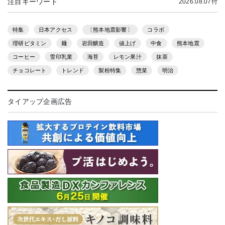
注目キーワード
2026.08.07付
特集
日本アクセス
〔熊本地震影響〕
コラボ
理研ビタミン
麺
岩田醸造
値上げ
中食
熊本地震
コーヒー
雪印乳業
海苔
レモン果汁
抹茶
チョコレート
トレンド
製粉特集
惣菜
明治
タイアップ企画広告