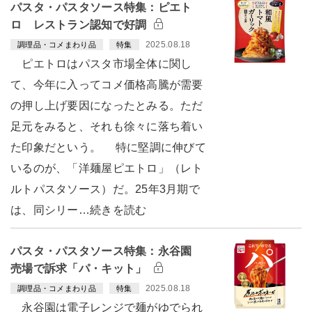
パスタ・パスタソース特集：ピエト
ロ レストラン認知で好調
2025.08.18
調理品・コメまわり品
特集
ピエトロはパスタ市場全体に関し
て、今年に入ってコメ価格高騰が需要
の押し上げ要因になったとみる。ただ
足元をみると、それも徐々に落ち着い
た印象だという。 特に堅調に伸びて
いるのが、「洋麺屋ピエトロ」（レト
ルトパスタソース）だ。25年3月期で
は、同シリー…続きを読む
パスタ・パスタソース特集：永谷園
売場で訴求「パ・キット」
2025.08.18
調理品・コメまわり品
特集
永谷園は電子レンジで麺がゆでられ