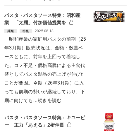
パスタ・パスタソース特集：昭和産
業 「太麺」付加価値提案を
2025.08.18
麺類
特集
昭和産業の家庭用パスタの前期（25
年3月期）販売状況は、金額・数量ベ
ースともに、前年を上回って着地し
た。コメ不足・価格高騰による主食代
替としてパスタ製品の売上げが伸びた
ことが要因。今期（26年3月期）に入
っても前期の勢いが継続しており、下
期に向けても…続きを読む
パスタ・パスタソース特集：キユーピ
ー 主力「あえる」2桁伸長