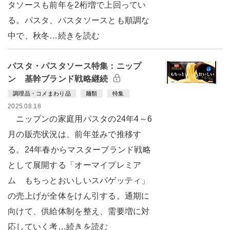
タソースも前年を2桁増で上回ってい
る。パスタ、パスタソースとも順調な
中で、秋冬…続きを読む
パスタ・パスタソース特集：ニップ
ン 基幹ブランド戦略継続
調理品・コメまわり品
麺類
特集
2025.08.18
ニップンの家庭用パスタの24年4～6
月の販売状況は、前年並みで推移す
る。24年春からマスターブランド戦略
として展開する「オーマイプレミア
ム もちっとおいしいスパゲッティ」
の売上げが全体をけん引する。通期に
向けて、供給体制を整え、需要増に対
応していく考…続きを読む