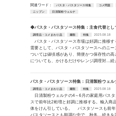
関連ワード：
パスタ・パスタソース特集
コメ問題
ニップン
日清製粉ウェルナ
◆パスタ・パスタソース特集：主食代替とし
2025.08.18
調理品・コメまわり品
麺類
特集
パスタ・パスタソース市場は好調に推移す
需要として、パスタ・パスタソースへのニー
ついては値頃感があり、簡便かつ保存性の高
についても、かけるだけやレンジ調理対…続
パスタ・パスタソース特集：日清製粉ウェル
2025.08.18
調理品・コメまわり品
麺類
特集
日清製粉ウェルナの4～6月の家庭用パスタ
スで前年比2桁増と好調に推移する。輸入商
体をけん引している。 パスタソースも前年
パスタソースとも順調な中で、秋冬…続きを