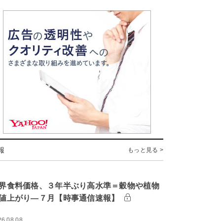
報
もっと見る >
界食料価格、３年半ぶり高水準＝穀物や植物
値上がり―７月【時事通信速報】
26.08.08