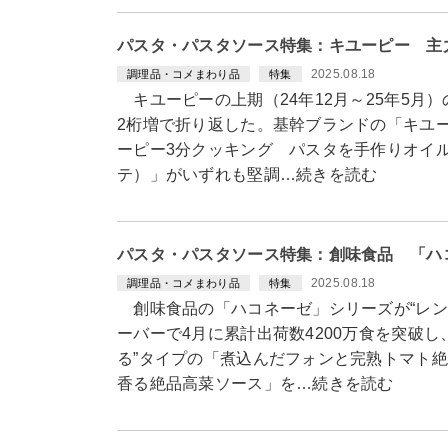
パスタ・パスタソース特集：キユーピー 主
2025.08.18
調理品・コメまわり品
特集
キユーピーの上期（24年12月～25年5月
2桁増で折り返した。基幹ブランドの「キユ
ーピー3分クッキング パスタを手作りオイルソー
テ）」がいずれも堅調…続きを読む
パスタ・パスタソース特集：創味食品 「ハコ
2025.08.18
調理品・コメまわり品
特集
創味食品の「ハコネーゼ」シリーズが“レンチン
ーバーで4月に累計出荷数4200万食を突破
る”タイプの「煮込んだフォンと完熟トマト
香る絶品高菜ソース」を…続きを読む