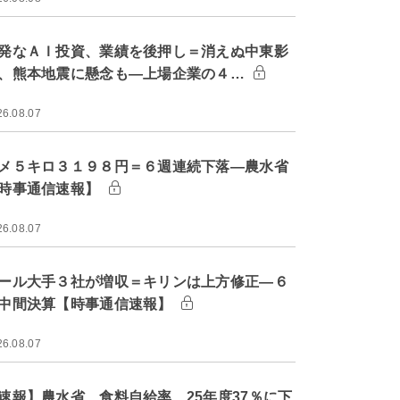
発なＡＩ投資、業績を後押し＝消えぬ中東影
、熊本地震に懸念も―上場企業の４…
26.08.07
メ５キロ３１９８円＝６週連続下落―農水省
時事通信速報】
26.08.07
ール大手３社が増収＝キリンは上方修正―６
中間決算【時事通信速報】
26.08.07
速報】農水省、食料自給率 25年度37％に下