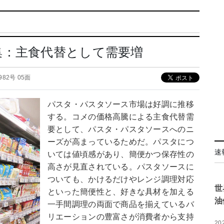
集：主食代替として需要増
2982号 05面
パスタ・パスタソース市場は好調に推移
する。コメの価格高騰による主食代替需
要として、パスタ・パスタソースへのニ
ーズが高まっているためだ。パスタにつ
速
いては値頃感があり、簡便かつ保存性の
高さが見直されている。パスタソースに
ついても、かけるだけやレンジ調理対応
世
といった簡便性と、好きな具材を加える
油
一手間調理の両面で商品を揃えているバ
リエーションの豊富さが消費者から支持
20