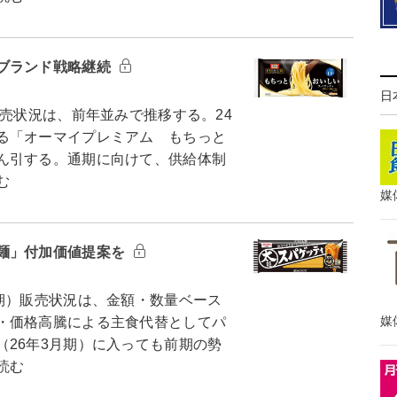
ブランド戦略継続
日
売状況は、前年並みで推移する。24
る「オーマイプレミアム もちっと
ん引する。通期に向けて、供給体制
む
媒
麺」付加価値提案を
期）販売状況は、金額・数量ベース
媒
・価格高騰による主食代替としてパ
26年3月期）に入っても前期の勢
読む