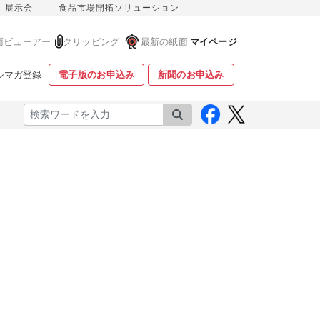
展示会
食品市場開拓ソリューション
面ビューアー
クリッピング
最新の紙面
マイページ
ルマガ登録
電子版のお申込み
新聞のお申込み
検索