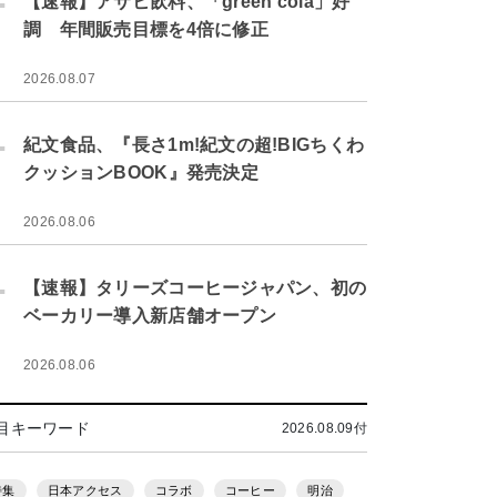
【速報】アサヒ飲料、「green cola」好
調 年間販売目標を4倍に修正
2026.08.07
.
紀文食品、『長さ1m!紀文の超!BIGちくわ
クッションBOOK』発売決定
2026.08.06
.
【速報】タリーズコーヒージャパン、初の
ベーカリー導入新店舗オープン
2026.08.06
目キーワード
2026.08.09付
特集
日本アクセス
コラボ
コーヒー
明治