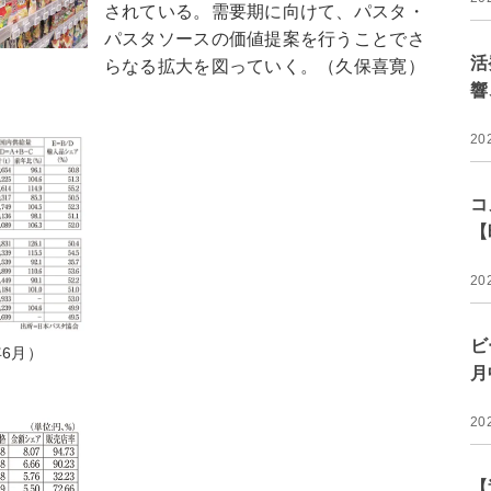
されている。需要期に向けて、パスタ・
パスタソースの価値提案を行うことでさ
活
らなる拡大を図っていく。（久保喜寛）
響
20
コ
【
20
ビ
6月）
月
20
【