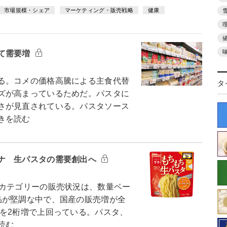
市場規模・シェア
マーケティング・販売戦略
健康
て需要増
る。コメの価格高騰による主食代替
タ
ズが高まっているためだ。パスタに
さが見直されている。パスタソース
きを読む
ナ 生パスタの需要創出へ
カテゴリーの販売状況は、数量ベー
品が堅調な中で、国産の販売増が全
を2桁増で上回っている。パスタ、
読む