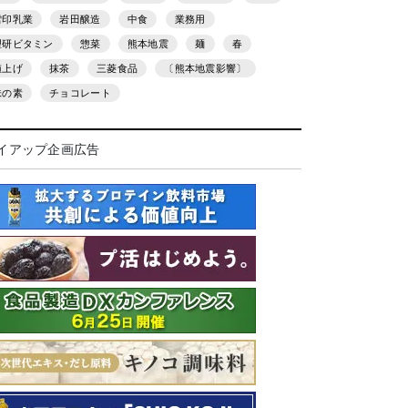
雪印乳業
岩田醸造
中食
業務用
理研ビタミン
惣菜
熊本地震
麺
春
値上げ
抹茶
三菱食品
〔熊本地震影響〕
味の素
チョコレート
イアップ企画広告