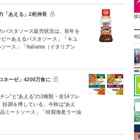
力「あえる」2桁伸長
媒
）のパスタソース販売状況は、前年を
特
ーピーあえるパスタソース」「キユ
ス」「Italiante（イタリアン
ネーゼ」4200万食に
”と“あえる”の2種類・全14フレ
し、好調を博している。今秋は“あえ
絶品ミートソース」「特製海老ラー油