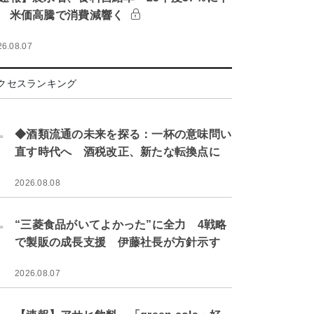
 米価高騰で消費減響く
26.08.07
クセスランキング
.
◆酒類流通の未来を探る：一杯の意味問い
直す時代へ 酒税改正、新たな転換点に
2026.08.08
.
“三菱食品がいてよかった”に全力 4戦略
で製販の成長支援 伊藤社長が方針示す
2026.08.07
.