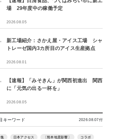
【速報】日清食品、つくばみらい市に新工
場 29年度中の稼働予定
2026.08.05
.
新工場紹介：さかえ屋・アイス工場 シャ
トレーゼ国内3カ所目のアイス生産拠点
2026.08.01
.
【速報】「みそきん」が関西初進出 関西
に「元気の出る一杯を」
2026.08.05
目キーワード
2026.08.07付
特集
日本アクセス
〔熊本地震影響〕
コラボ