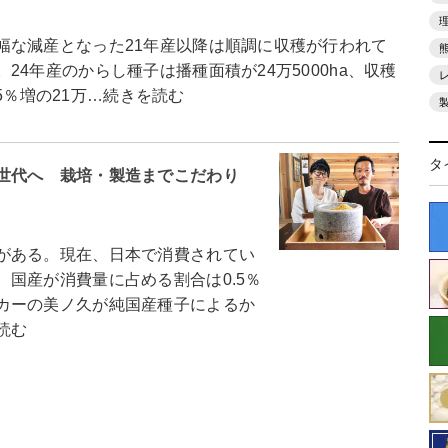
な減産となった21年産以降は順調に収穫が行われて
4年産のからし種子は播種面積が24万5000ha、収穫
.5％増の21万…続きを読む
タ
世代へ 栽培・製造までこだわり
がある。現在、日本で消費されてい
国産が消費量に占める割合は0.5％
カーの美ノ久が純国産種子によるか
読む