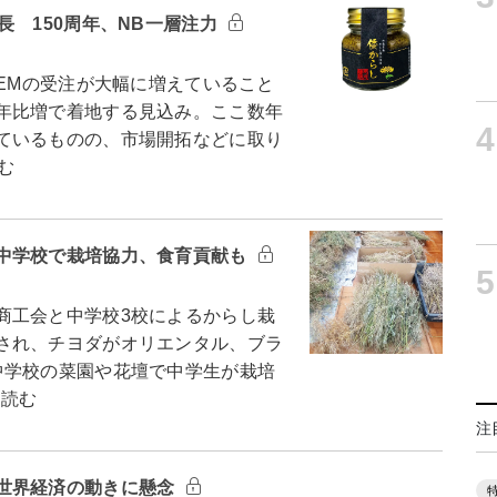
長 150周年、NB一層注力
EMの受注が大幅に増えていること
年比増で着地する見込み。ここ数年
4
ているものの、市場開拓などに取り
む
中学校で栽培協力、食育貢献も
5
工会と中学校3校によるからし栽
され、チヨダがオリエンタル、ブラ
中学校の菜園や花壇で中学生が栽培
を読む
注
世界経済の動きに懸念