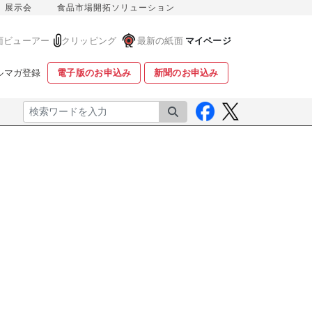
展示会
食品市場開拓ソリューション
面ビューアー
クリッピング
最新の紙面
マイページ
ルマガ登録
電子版のお申込み
新聞のお申込み
検索