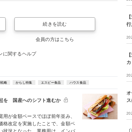
【
続きを読む
行
20
会員の方はこちら
ンに関するヘルプ
【
カ
20
売戦略
からし特集
エスビー食品
ハウス食品
オ
起を 国産へのシフト進むか
ス
20
庭用が金額ベースでほぼ前年並み、
価格改定を実施したことで、金額ベ
い状況となった。業務用は、インバ
〔