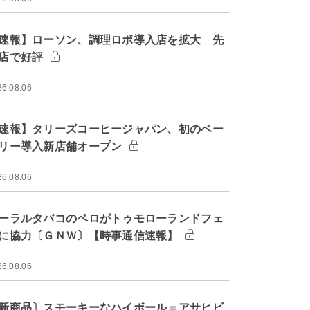
速報】ローソン、調理ロボ導入店を拡大 先
店で好評
26.08.06
速報】タリーズコーヒージャパン、初のベー
リー導入新店舗オープン
26.08.06
ーラルタバコのベロがトゥモローランドフェ
に協力〔ＧＮＷ〕【時事通信速報】
26.08.06
新商品〕スモーキーなハイボール＝アサヒビ