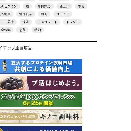
理研ビタミン
麺
岩田醸造
値上げ
中食
熊本地震
雪印乳業
海苔
コーヒー
レモン果汁
抹茶
チョコレート
トレンド
製粉特集
惣菜
明治
イアップ企画広告