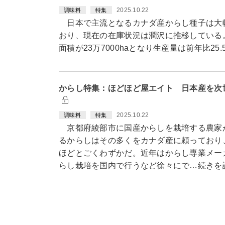
2025.10.22
調味料
特集
日本で主流となるカナダ産からし種子は大幅
おり、現在の在庫状況は潤沢に推移している。2
面積が23万7000haとなり生産量は前年比25
からし特集：ほどほど屋エイト 日本産を次
2025.10.22
調味料
特集
京都府綾部市に国産からしを栽培する農家
るからしはその多くをカナダ産に頼っており、
ほどとごくわずかだ。近年はからし専業メー
らし栽培を国内で行うなど徐々にで…続きを