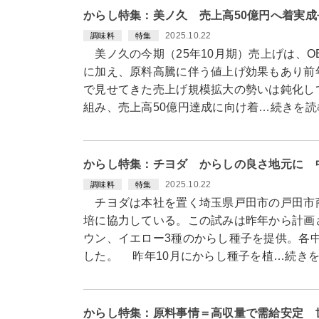
からし特集：美ノ久 売上高50億円へ着実成
2025.10.22
調味料
特集
美ノ久の今期（25年10月期）売上げは、O
に加え、原料高騰に伴う値上げ効果もあり前
で見せてきた売上げ規模拡大の勢いは鈍化し
組み、売上高50億円達成に向け着…続きを読
からし特集：チヨダ からしの良さ地元に 
2025.10.22
調味料
特集
チヨダは本社を置く埼玉県戸田市の戸田市商
培に協力している。この試みは昨年から計画
ウン、イエロー3種のからし種子を提供。各
した。 昨年10月にからし種子を植…続き
からし特集：原料事情＝高収量で需給安定 