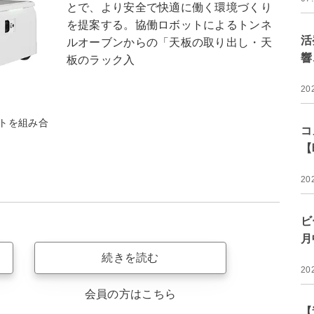
とで、より安全で快適に働く環境づくり
を提案する。協働ロボットによるトンネ
活
ルオーブンからの「天板の取り出し・天
響
板のラック入
20
トを組み合
コ
【
20
ビ
月
続きを読む
20
会員の方はこちら
【