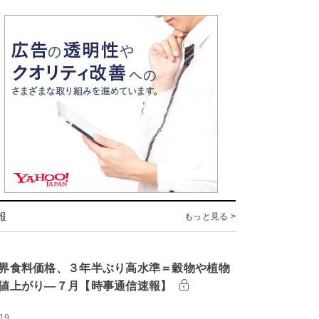
報
もっと見る >
界食料価格、３年半ぶり高水準＝穀物や植物
値上がり―７月【時事通信速報】
:19