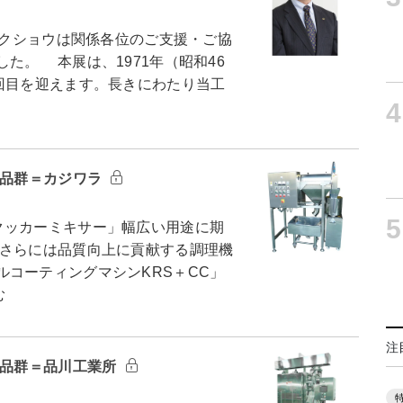
ックショウは関係各位のご支援・ご協
た。 本展は、1971年（昭和46
回目を迎えます。長きにわたり当工
4
製品群＝カジワラ
5
クッカーミキサー」幅広い用途に期
さらには品質向上に貢献する調理機
コーティングマシンKRS＋CC」
む
注
製品群＝品川工業所