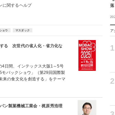
ンに関するヘルプ
落
20
ア
ショウ
マスダック
造する 次世代の省人化・省力化な
1
の4日間、インテックス大阪1～5号
025モバックショウ」（第29回国際製
未来の食文化を創造する」をテーマ
2
製パン製菓機械工業会・梶原秀浩理
3