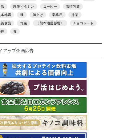
明治
理研ビタミン
コーヒー
雪印乳業
熊本地震
麺
値上げ
業務用
抹茶
三菱食品
惣菜
〔熊本地震影響〕
チョコレート
海苔
春
イアップ企画広告