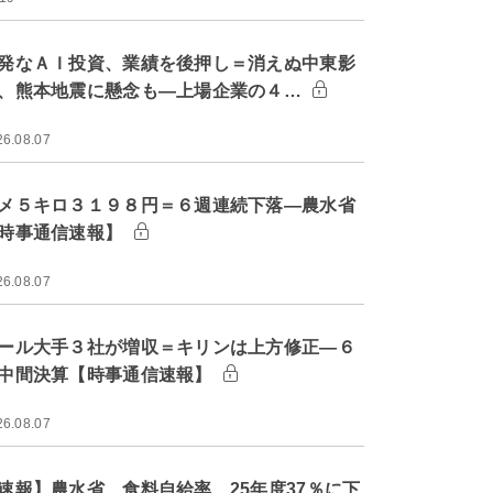
発なＡＩ投資、業績を後押し＝消えぬ中東影
、熊本地震に懸念も―上場企業の４…
26.08.07
メ５キロ３１９８円＝６週連続下落―農水省
時事通信速報】
26.08.07
ール大手３社が増収＝キリンは上方修正―６
中間決算【時事通信速報】
26.08.07
速報】農水省、食料自給率 25年度37％に下