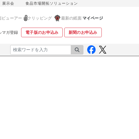
展示会
食品市場開拓ソリューション
面ビューアー
クリッピング
最新の紙面
マイページ
ルマガ登録
電子版のお申込み
新聞のお申込み
検索