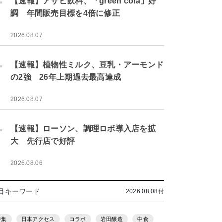
【速報】アサヒ飲料、「green cola」好
調 年間販売目標を4倍に修正
2026.08.07
.
【速報】植物性ミルク、豆乳・アーモンド
の2強 26年上期過去最高達成
2026.08.07
.
【速報】ローソン、調理ロボ導入店を拡
大 先行店で好評
2026.08.06
目キーワード
2026.08.08付
特集
日本アクセス
コラボ
岩田醸造
中食