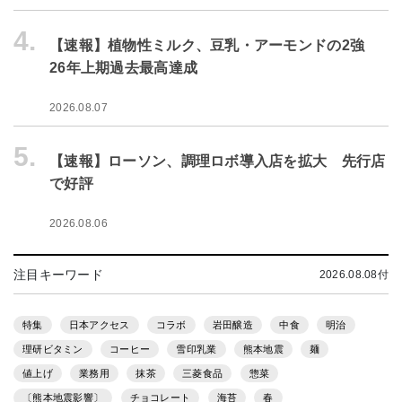
4.
【速報】植物性ミルク、豆乳・アーモンドの2強
26年上期過去最高達成
2026.08.07
5.
【速報】ローソン、調理ロボ導入店を拡大 先行店
で好評
2026.08.06
注目キーワード
2026.08.08付
特集
日本アクセス
コラボ
岩田醸造
中食
明治
理研ビタミン
コーヒー
雪印乳業
熊本地震
麺
値上げ
業務用
抹茶
三菱食品
惣菜
〔熊本地震影響〕
チョコレート
海苔
春