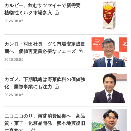
カルビー、飲むサツマイモで新需要
植物性ミルク市場参入
2026.08.05
カンロ・村田社長 グミ市場安定成長
期へ 価値再定義必要なフェーズ
2026.08.05
カゴメ、下期戦略は野菜飲料の価値強
化 国際事業にも注力
2026.08.05
ニコニコのり、海苔消費回復へ 高品
質・菓子・化粧品開発 熊本地震復旧
に直接支…