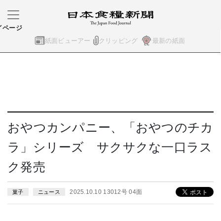
イページ
紙面ビューアー
クリッピング
最新の紙面
おやつカンパニー、「おやつのチカ
ラ」シリーズ サクサクな一口ラス
ク発売
2025.10.10 13012号 04面
菓子
ニュース