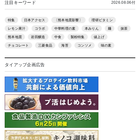
注目キーワード
2026.08.06付
特集
日本アクセス
〔熊本地震影響〕
理研ビタミン
レモン果汁
コラボ
中華料理の素
本みりん
麺
抹茶
熊本地震
岩田醸造
中食
製粉特集
値上げ
チョコレート
三菱食品
海苔
コンソメ
味の素
タイアップ企画広告