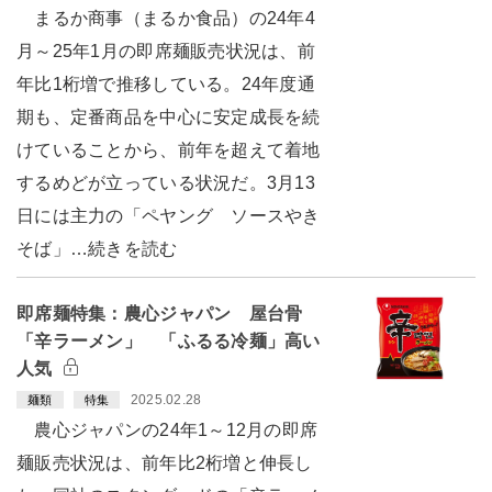
まるか商事（まるか食品）の24年4
月～25年1月の即席麺販売状況は、前
年比1桁増で推移している。24年度通
期も、定番商品を中心に安定成長を続
けていることから、前年を超えて着地
するめどが立っている状況だ。3月13
日には主力の「ペヤング ソースやき
そば」…続きを読む
即席麺特集：農心ジャパン 屋台骨
「辛ラーメン」 「ふるる冷麺」高い
人気
2025.02.28
麺類
特集
農心ジャパンの24年1～12月の即席
麺販売状況は、前年比2桁増と伸長し