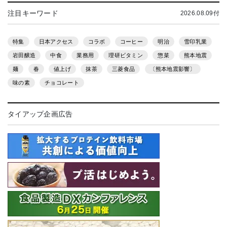
注目キーワード
2026.08.09付
特集
日本アクセス
コラボ
コーヒー
明治
雪印乳業
岩田醸造
中食
業務用
理研ビタミン
惣菜
熊本地震
麺
春
値上げ
抹茶
三菱食品
〔熊本地震影響〕
味の素
チョコレート
タイアップ企画広告