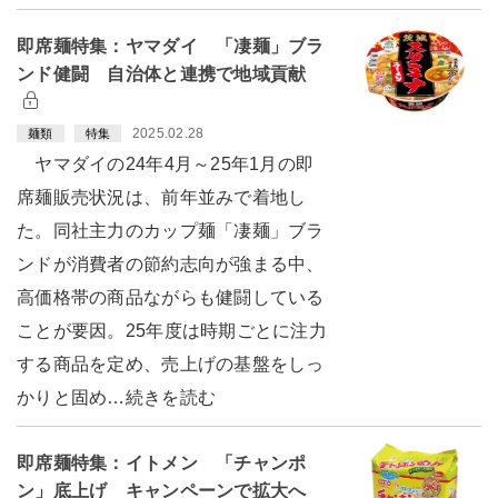
即席麺特集：ヤマダイ 「凄麺」ブラ
ンド健闘 自治体と連携で地域貢献
2025.02.28
麺類
特集
ヤマダイの24年4月～25年1月の即
席麺販売状況は、前年並みで着地し
た。同社主力のカップ麺「凄麺」ブラ
ンドが消費者の節約志向が強まる中、
高価格帯の商品ながらも健闘している
ことが要因。25年度は時期ごとに注力
する商品を定め、売上げの基盤をしっ
かりと固め…続きを読む
即席麺特集：イトメン 「チャンポ
ン」底上げ キャンペーンで拡大へ