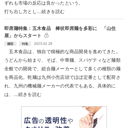
ずれも市場の反応は良かったという。
打ち出し方とし…続きを読む
即席麺特集：五木食品 棒状即席麺を多彩に 「山住
屋」からスタート
2025.02.28
麺類
特集
五木食品は、独自で積極的な商品開発を進めてきた。
うどんから始まり、そば、中華麺、スパゲティなど麺類
全般での開発で、総合麺メーカーとして多くの種類の麺
を商品化。乾麺は九州小売店頭でほぼ定番として配荷さ
れ、九州の機械麺メーカーの代表でもある。具体的に
は、…続きを読む