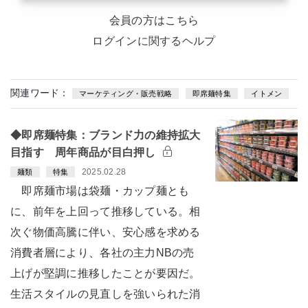
会員の方はこちら
ログインに関するヘルプ
関連ワード：
マーケティング・販売戦略
即席麺特集
イトメン
◆即席麺特集：ブランド力の維持拡大
目指す 周年商品が目白押し
2025.02.28
麺類
特集
即席麺市場は袋麺・カップ麺とも
に、前年を上回って推移している。相
次ぐ物価高騰に伴い、安心感を求める
消費者層により、各社の主力NBの売
上げが堅調に推移したことが要因だ。
生活スタイルの見直しを強いられた消