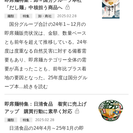
即席麺特集：卸＝国分グループ本社
「だし麺」中核担う商品へ
2025.02.28
麺類
特集
卸・商社
国分グループ合計の24年1～12月の
即席麺販売状況は、金額、数量ベース
とも前年を超えて推移している。24年
度は度重なる自然災害に対する備蓄需
要もあり、即席麺カテゴリー全体の需
要が高まったことも、前年比プラス着
地の要因となった。25年度は国分グル
ープ本…続きを読む
即席麺特集：日清食品 着実に売上げ
アップ 購買行動に素早く対応
2025.02.28
麺類
特集
日清食品の24年4月～25年1月の即