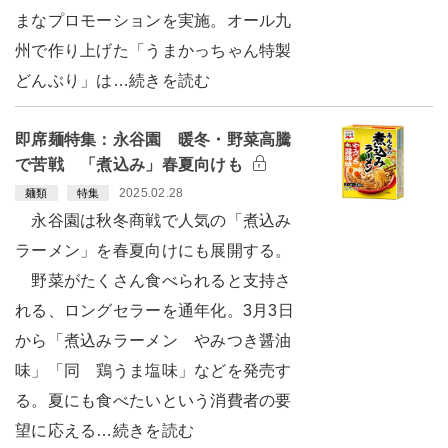
まなプロモーションを実施。オール九
州で作り上げた「うまかっちゃん特製
どんぶり」は…続きを読む
即席麺特集：永谷園 暖冬・野菜高騰
で苦戦 「煮込み」春夏向けも
2025.02.28
麺類
特集
永谷園は秋冬商戦で人気の「煮込み
ラーメン」を春夏向けにも展開する。
野菜がたくさん食べられると支持さ
れる、ロングセラーを通年化。3月3日
から「煮込みラーメン やみつき醤油
味」「同 鶏うま塩味」などを発売す
る。夏にも食べたいという消費者の要
望に応える…続きを読む