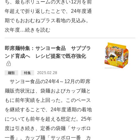
ち、最もボリュームの大きい12月を前
年超えで折り返したことで、24年度通
期でもおおむねプラス着地の見込み。
次年度…続きを読む
即席麺特集：サンヨー食品 サブブラ
ンド育成へ レシピ提案で既存強化
2025.02.28
麺類
特集
サンヨー食品の24年4～12月の即席
麺販売状況は、袋麺およびカップ麺と
もに前年実績を上回った。このペース
を継続することで、24年度通期の着地
についても前年を超える想定だ。25年
度は引き続き、定番の袋麺「サッポロ
一番」、カップ麺「サッポロ一番 カ