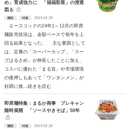
め」育成強力に 「福福彩菜」の浸透
図る
2025.02.28
麺類
特集
エースコックの24年1～12月の即席
麺販売状況は、金額ベースで前年を上
回る結果となった。 主な要因として
は、定番の「スーパーカップ」「スー
プはるさめ」が伸長したことに加え、
コスパに優れた「まる旨」や市場環境
の後押しもあって「ワンタンメン」が
好調に推…続きを読む
即席麺特集：まるか商事 プレキャン
随時展開 「ソースやきそば」50年
2025.02.28
麺類
特集