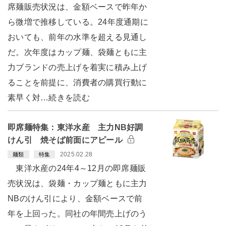
席麺販売状況は、金額ベースで昨年か
ら微増で推移している。24年度通期に
おいても、前年の水準を超える見通し
だ。次年度はカップ麺、袋麺ともに主
力ブランドの売上げを着実に積み上げ
ることを前提に、消費者の購買行動に
素早く対…続きを読む
即席麺特集：東洋水産 主力NB好調
けん引 焼そば前面にアピール
2025.02.28
麺類
特集
東洋水産の24年4～12月の即席麺販
売状況は、袋麺・カップ麺ともに主力
NBのけん引により、金額ベースで前
年を上回った。同社の年間売上げのう