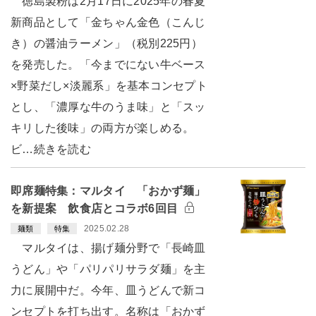
徳島製粉は2月17日に2025年の春夏
新商品として「金ちゃん金色（こんじ
き）の醤油ラーメン」（税別225円）
を発売した。「今までにない牛ベース
×野菜だし×淡麗系」を基本コンセプト
とし、「濃厚な牛のうま味」と「スッ
キリした後味」の両方が楽しめる。
ビ…続きを読む
即席麺特集：マルタイ 「おかず麺」
を新提案 飲食店とコラボ6回目
2025.02.28
麺類
特集
マルタイは、揚げ麺分野で「長崎皿
うどん」や「パリパリサラダ麺」を主
力に展開中だ。今年、皿うどんで新コ
ンセプトを打ち出す。名称は「おかず