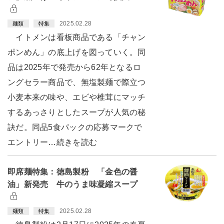
2025.02.28
麺類
特集
イトメンは看板商品である「チャン
ポンめん」の底上げを図っていく。同
品は2025年で発売から62年となるロ
ングセラー商品で、無塩製麺で際立つ
小麦本来の味や、エビや椎茸にマッチ
するあっさりとしたスープが人気の秘
訣だ。同品5食パックの応募マークで
エントリー…続きを読む
即席麺特集：徳島製粉 「金色の醤
油」新発売 牛のうま味凝縮スープ
2025.02.28
麺類
特集