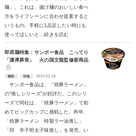
麺」。これは、揚げ麺のおいしい食べ
方をライフシーンに合わせ提案すると
いうもの。手軽に1品足したい時にも
使ってほしいと…続きを読む
即席麺特集：サンポー食品 こってり
「濃厚豚骨」 火の国文龍監修新商品
2025.02.28
麺類
特集
サンポー食品は、「焼豚ラーメン」
の“推しシリーズ”が好評だ。このシリ
ーズで同社は、「焼豚ラーメン」で初
めてビッグカップに挑戦した。昨年、
「焼豚ラーメン 特製ラー油推し」
「同 辛子明太子味推し」を発売。い