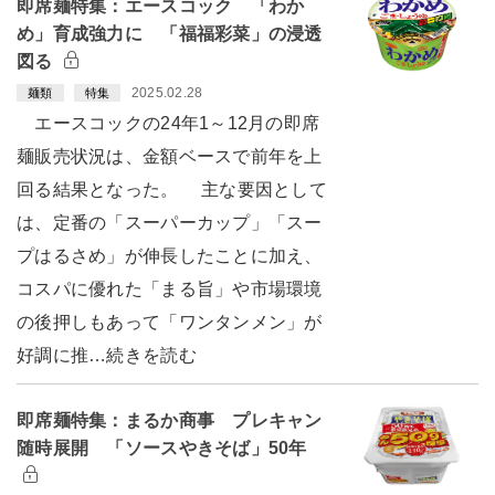
即席麺特集：エースコック 「わか
め」育成強力に 「福福彩菜」の浸透
図る
2025.02.28
麺類
特集
エースコックの24年1～12月の即席
麺販売状況は、金額ベースで前年を上
回る結果となった。 主な要因として
は、定番の「スーパーカップ」「スー
プはるさめ」が伸長したことに加え、
コスパに優れた「まる旨」や市場環境
の後押しもあって「ワンタンメン」が
好調に推…続きを読む
即席麺特集：まるか商事 プレキャン
随時展開 「ソースやきそば」50年