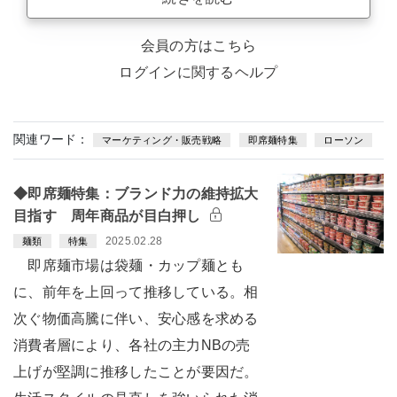
会員の方はこちら
ログインに関するヘルプ
関連ワード：
マーケティング・販売戦略
即席麺特集
ローソン
◆即席麺特集：ブランド力の維持拡大
目指す 周年商品が目白押し
2025.02.28
麺類
特集
即席麺市場は袋麺・カップ麺とも
に、前年を上回って推移している。相
次ぐ物価高騰に伴い、安心感を求める
消費者層により、各社の主力NBの売
上げが堅調に推移したことが要因だ。