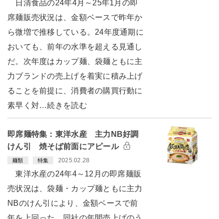
日清食品の24年4月～25年1月の即
席麺販売状況は、金額ベースで昨年か
ら微増で推移している。24年度通期に
おいても、前年の水準を超える見通し
だ。次年度はカップ麺、袋麺ともに主
力ブランドの売上げを着実に積み上げ
ることを前提に、消費者の購買行動に
素早く対…続きを読む
即席麺特集：東洋水産 主力NB好調
けん引 焼そば前面にアピール
2025.02.28
麺類
特集
東洋水産の24年4～12月の即席麺販
売状況は、袋麺・カップ麺ともに主力
NBのけん引により、金額ベースで前
年を上回った。同社の年間売上げのう