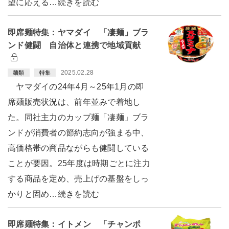
望に応える…続きを読む
即席麺特集：ヤマダイ 「凄麺」ブラ
ンド健闘 自治体と連携で地域貢献
2025.02.28
麺類
特集
ヤマダイの24年4月～25年1月の即
席麺販売状況は、前年並みで着地し
た。同社主力のカップ麺「凄麺」ブラ
ンドが消費者の節約志向が強まる中、
高価格帯の商品ながらも健闘している
ことが要因。25年度は時期ごとに注力
する商品を定め、売上げの基盤をしっ
かりと固め…続きを読む
即席麺特集：イトメン 「チャンポ