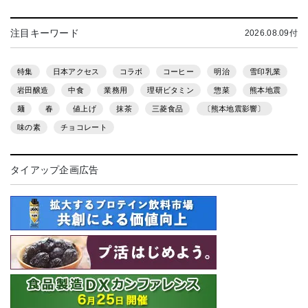
注目キーワード
2026.08.09付
特集
日本アクセス
コラボ
コーヒー
明治
雪印乳業
岩田醸造
中食
業務用
理研ビタミン
惣菜
熊本地震
麺
春
値上げ
抹茶
三菱食品
〔熊本地震影響〕
味の素
チョコレート
タイアップ企画広告