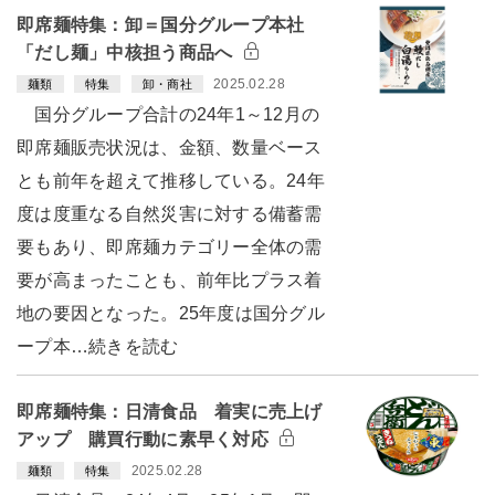
即席麺特集：卸＝国分グループ本社
「だし麺」中核担う商品へ
2025.02.28
麺類
特集
卸・商社
国分グループ合計の24年1～12月の
即席麺販売状況は、金額、数量ベース
とも前年を超えて推移している。24年
度は度重なる自然災害に対する備蓄需
要もあり、即席麺カテゴリー全体の需
要が高まったことも、前年比プラス着
地の要因となった。25年度は国分グル
ープ本…続きを読む
即席麺特集：日清食品 着実に売上げ
アップ 購買行動に素早く対応
2025.02.28
麺類
特集