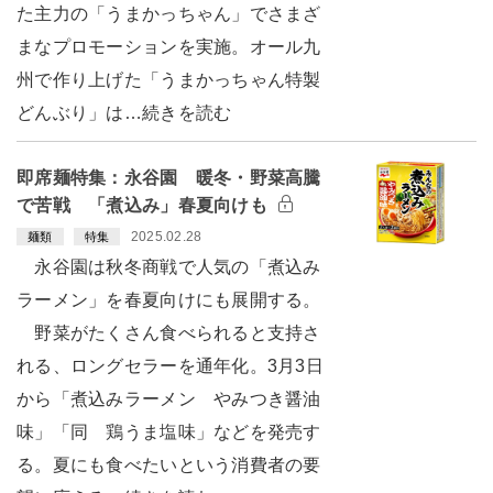
た主力の「うまかっちゃん」でさまざ
まなプロモーションを実施。オール九
州で作り上げた「うまかっちゃん特製
どんぶり」は…続きを読む
即席麺特集：永谷園 暖冬・野菜高騰
で苦戦 「煮込み」春夏向けも
2025.02.28
麺類
特集
永谷園は秋冬商戦で人気の「煮込み
ラーメン」を春夏向けにも展開する。
野菜がたくさん食べられると支持さ
れる、ロングセラーを通年化。3月3日
から「煮込みラーメン やみつき醤油
味」「同 鶏うま塩味」などを発売す
る。夏にも食べたいという消費者の要