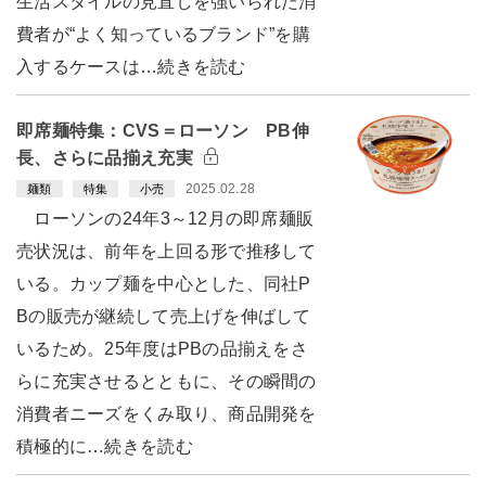
生活スタイルの見直しを強いられた消
費者が“よく知っているブランド”を購
入するケースは…続きを読む
即席麺特集：CVS＝ローソン PB伸
長、さらに品揃え充実
2025.02.28
麺類
特集
小売
ローソンの24年3～12月の即席麺販
売状況は、前年を上回る形で推移して
いる。カップ麺を中心とした、同社P
Bの販売が継続して売上げを伸ばして
いるため。25年度はPBの品揃えをさ
らに充実させるとともに、その瞬間の
消費者ニーズをくみ取り、商品開発を
積極的に…続きを読む