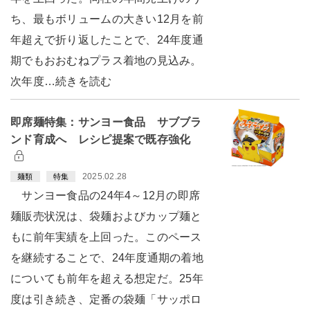
ち、最もボリュームの大きい12月を前
年超えで折り返したことで、24年度通
期でもおおむねプラス着地の見込み。
次年度…続きを読む
即席麺特集：サンヨー食品 サブブラ
ンド育成へ レシピ提案で既存強化
2025.02.28
麺類
特集
サンヨー食品の24年4～12月の即席
麺販売状況は、袋麺およびカップ麺と
もに前年実績を上回った。このペース
を継続することで、24年度通期の着地
についても前年を超える想定だ。25年
度は引き続き、定番の袋麺「サッポロ