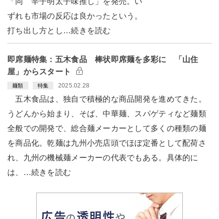
「同 辛子明太子味推し」を発売。い
ずれも市場の反応は良かったという。
打ち出し方とし…続きを読む
即席麺特集：五木食品 棒状即席麺を多彩に 「山住
屋」からスタート
2025.02.28
麺類
特集
五木食品は、独自で積極的な商品開発を進めてきた。
うどんから始まり、そば、中華麺、スパゲティなど麺類
全般での開発で、総合麺メーカーとして多くの種類の麺
を商品化。乾麺は九州小売店頭でほぼ定番として配荷さ
れ、九州の機械麺メーカーの代表でもある。具体的に
は、…続きを読む