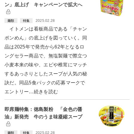
ン」底上げ キャンペーンで拡大へ
2025.02.28
麺類
特集
イトメンは看板商品である「チャン
ポンめん」の底上げを図っていく。同
品は2025年で発売から62年となるロ
ングセラー商品で、無塩製麺で際立つ
小麦本来の味や、エビや椎茸にマッチ
するあっさりとしたスープが人気の秘
訣だ。同品5食パックの応募マークで
エントリー…続きを読む
即席麺特集：徳島製粉 「金色の醤
油」新発売 牛のうま味凝縮スープ
2025.02.28
麺類
特集