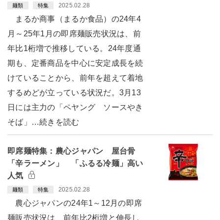
2025.02.28
麺類
特集
まるか商事（まるか食品）の24年4
月～25年1月の即席麺販売状況は、前
年比1桁増で推移している。24年度通
期も、定番商品を中心に安定成長を続
けていることから、前年を超えて着地
するめどが立っている状況だ。3月13
日には主力の「ペヤング ソースやき
そば」…続きを読む
即席麺特集：農心ジャパン 屋台骨
「辛ラーメン」 「ふるる冷麺」高い
人気
2025.02.28
麺類
特集
農心ジャパンの24年1～12月の即席
麺販売状況は、前年比2桁増と伸長し