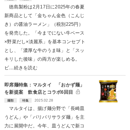
徳島製粉は2月17日に2025年の春夏
新商品として「金ちゃん金色（こんじ
き）の醤油ラーメン」（税別225円）
を発売した。「今までにない牛ベース
×野菜だし×淡麗系」を基本コンセプト
とし、「濃厚な牛のうま味」と「スッ
キリした後味」の両方が楽しめる。
ビ…続きを読む
即席麺特集：マルタイ 「おかず麺」
を新提案 飲食店とコラボ6回目
2025.02.28
麺類
特集
マルタイは、揚げ麺分野で「長崎皿
うどん」や「パリパリサラダ麺」を主
力に展開中だ。今年、皿うどんで新コ