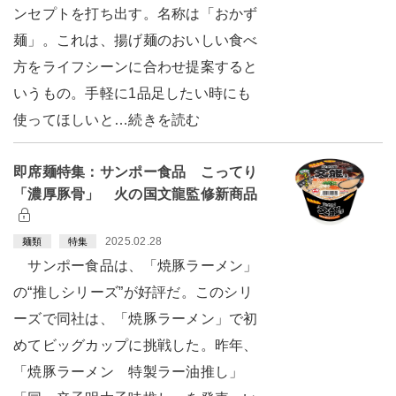
ンセプトを打ち出す。名称は「おかず
麺」。これは、揚げ麺のおいしい食べ
方をライフシーンに合わせ提案すると
いうもの。手軽に1品足したい時にも
使ってほしいと…続きを読む
即席麺特集：サンポー食品 こってり
「濃厚豚骨」 火の国文龍監修新商品
2025.02.28
麺類
特集
サンポー食品は、「焼豚ラーメン」
の“推しシリーズ”が好評だ。このシリ
ーズで同社は、「焼豚ラーメン」で初
めてビッグカップに挑戦した。昨年、
「焼豚ラーメン 特製ラー油推し」