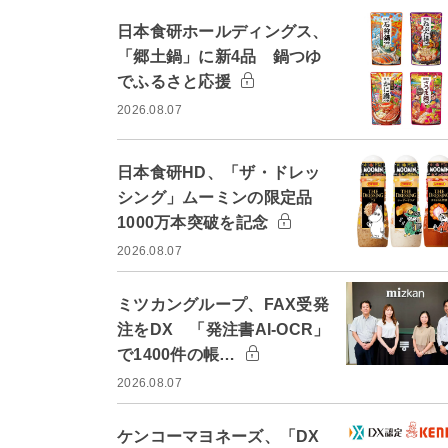
日本食研ホールディングス、
「郷土鍋」に新4品 鍋つゆ
でふるさと応援
2026.08.07
日本食研HD、「ザ・ドレッ
シング」ムーミンの限定品
1000万本突破を記念
2026.08.07
ミツカングループ、FAX受発
注をDX 「発注書AI-OCR」
で1400件の帳…
2026.08.07
ケンコーマヨネーズ、「DX