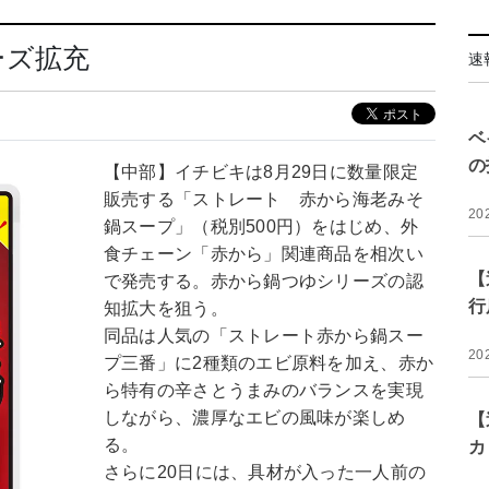
ーズ拡充
速
ベ
の
【中部】イチビキは8月29日に数量限定
販売する「ストレート 赤から海老みそ
20
鍋スープ」（税別500円）をはじめ、外
食チェーン「赤から」関連商品を相次い
【
で発売する。赤から鍋つゆシリーズの認
行
知拡大を狙う。
同品は人気の「ストレート赤から鍋スー
20
プ三番」に2種類のエビ原料を加え、赤か
ら特有の辛さとうまみのバランスを実現
しながら、濃厚なエビの風味が楽しめ
【
る。
カ
さらに20日には、具材が入った一人前の