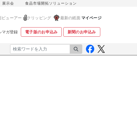
展示会
食品市場開拓ソリューション
面ビューアー
クリッピング
最新の紙面
マイページ
ルマガ登録
電子版のお申込み
新聞のお申込み
検索