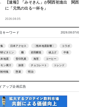
.
【速報】「みそきん」が関西初進出 関西
に「元気の出る一杯を」
2026.08.05
目キーワード
2026.08.07付
特集
日本アクセス
〔熊本地震影響〕
コラボ
理研ビタミン
麺
岩田醸造
値上げ
中食
熊本地震
雪印乳業
海苔
コーヒー
レモン果汁
抹茶
チョコレート
トレンド
製粉特集
惣菜
明治
イアップ企画広告