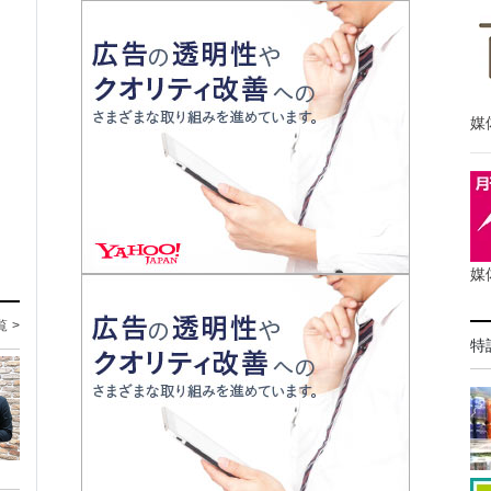
媒
媒
覧 >
特