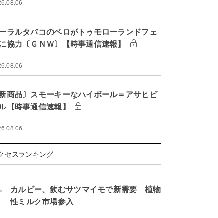
26.08.06
ーラルタバコのベロがトゥモローランドフェ
に協力〔ＧＮＷ〕【時事通信速報】
26.08.06
新商品〕スモーキーなハイボール＝アサヒビ
ル【時事通信速報】
26.08.06
クセスランキング
.
カルビー、飲むサツマイモで新需要 植物
性ミルク市場参入