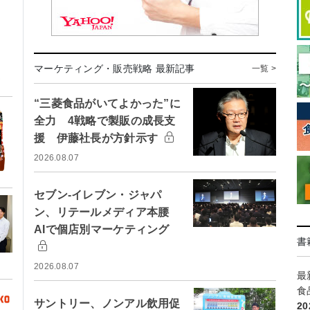
マーケティング・販売戦略 最新記事
一覧 >
“三菱食品がいてよかった”に
全力 4戦略で製販の成長支
援 伊藤社長が方針示す
2026.08.07
セブン-イレブン・ジャパ
ン、リテールメディア本腰
AIで個店別マーケティング
書
2026.08.07
最
食
サントリー、ノンアル飲用促
2