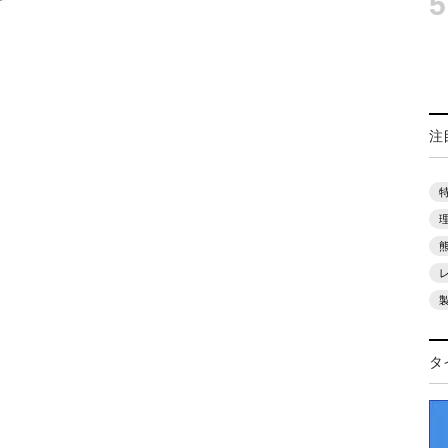
5
注
タ