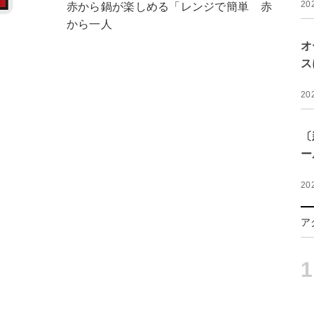
20
赤から鍋が楽しめる「レンジで簡単 赤
から一人
オ
ス
20
〔
ー
20
ア
1