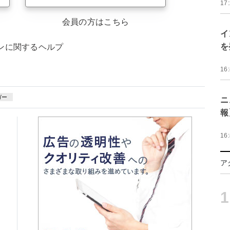
17
会員の方はこちら
イ
を
ンに関するヘルプ
16
ガー
ニ
報
16
ア
1