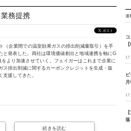
本業務提携
速
コ
【
ット（企業間での温室効果ガスの排出削減量取引）を手
たと発表した。両社は環境価値創出と地域連携を軸にG
17
進をより加速させていく。フェイガーはこれまで企業に
ガス排出削減に関するカーボンクレジットを生成・販
ビ
く支援してきた。
月
17
【
落
続きを読む