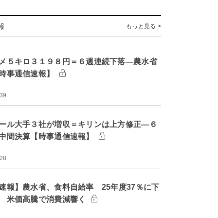
報
もっと見る >
メ５キロ３１９８円＝６週連続下落―農水省
時事通信速報】
:39
ール大手３社が増収＝キリンは上方修正―６
中間決算【時事通信速報】
:28
速報】農水省、食料自給率 25年度37％に下
 米価高騰で消費減響く