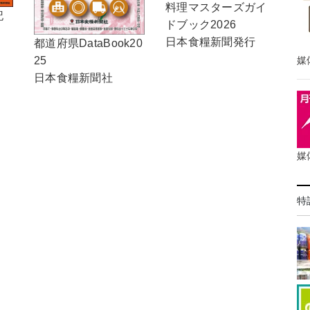
料理マスターズガイ
記
ドブック2026
日本食糧新聞発行
都道府県DataBook20
媒
25
日本食糧新聞社
媒
特