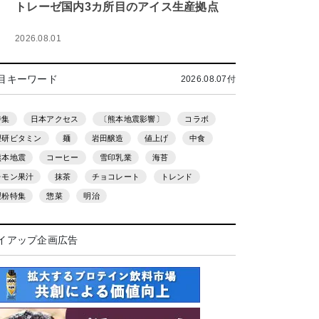
トレーゼ国内3カ所目のアイス生産拠点
2026.08.01
目キーワード
2026.08.07付
特集
日本アクセス
〔熊本地震影響〕
コラボ
理研ビタミン
麺
岩田醸造
値上げ
中食
熊本地震
コーヒー
雪印乳業
海苔
レモン果汁
抹茶
チョコレート
トレンド
製粉特集
惣菜
明治
イアップ企画広告