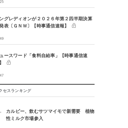
:25
ングレディオンが２０２６年第２四半期決算
発表〔ＧＮＷ〕【時事通信速報】
:49
ュースワード「食料自給率」【時事通信速
】
:47
クセスランキング
.
カルビー、飲むサツマイモで新需要 植物
性ミルク市場参入