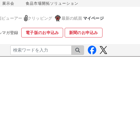
展示会
食品市場開拓ソリューション
面ビューアー
クリッピング
最新の紙面
マイページ
ルマガ登録
電子版のお申込み
新聞のお申込み
検索