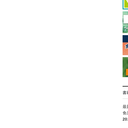
書
最
食
2