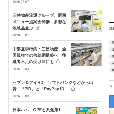
2026.08.07
三井物産流通グループ、関西
メニュー提案会開催 多彩な
地域品並ぶ
注
2026.08.07
中部夏季特集：三昌物産 全
国規模での供給網構築へ 後
継者不足の受け皿にも
2026.08.04
セブン＆アイHD、ソフトバンクなどから出
タ
資 「7iD」と「PayPay ID…
2026.08.03
日本ハム、CPFと共創第1