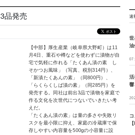
3品発売
速
世
油
【中部】厚生産業（岐阜県大野町）は11
月4日、重石や樽などを使わずに漬物が自
07
宅で気軽に作れる「たくあん漬の素 し
そかつお風味」（写真、税別314円）、
活
「新漬たくあんの素」（同800円）、
響
「らくらくしば漬の素」（同285円）を
発売する。同社は前出3品で漬物を家庭で
20
作る文化を次世代につないでいきたい考
えだ。
「たくあん漬の素」は量の多さや失敗リ
コ
スクを最小限に抑え、家庭の冷蔵庫で保
【
存しやすい内容量を500gの小容量に設