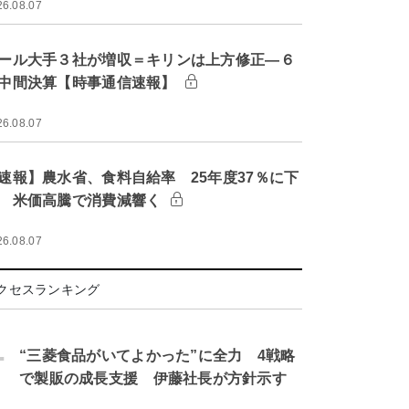
26.08.07
ール大手３社が増収＝キリンは上方修正―６
中間決算【時事通信速報】
26.08.07
速報】農水省、食料自給率 25年度37％に下
 米価高騰で消費減響く
26.08.07
クセスランキング
.
“三菱食品がいてよかった”に全力 4戦略
で製販の成長支援 伊藤社長が方針示す