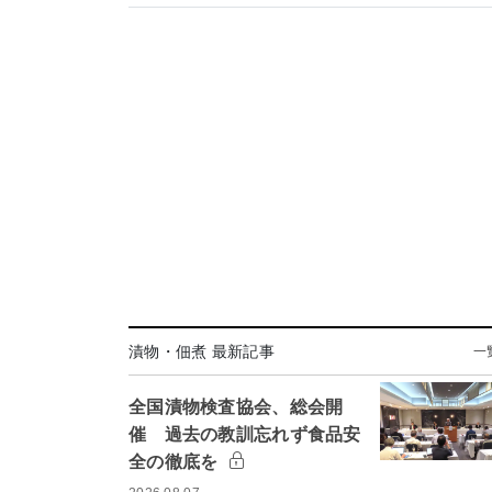
漬物・佃煮 最新記事
一
全国漬物検査協会、総会開
催 過去の教訓忘れず食品安
全の徹底を