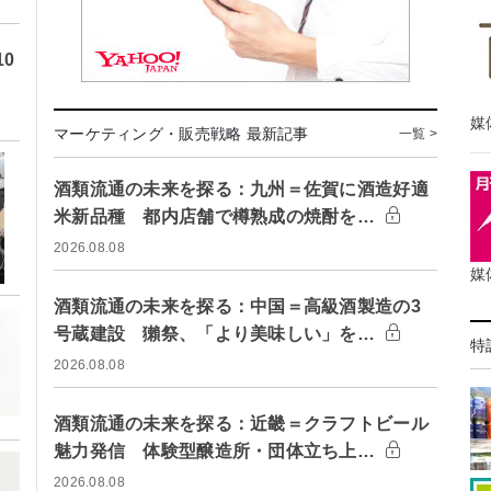
0
媒
マーケティング・販売戦略 最新記事
一覧 >
酒類流通の未来を探る：九州＝佐賀に酒造好適
米新品種 都内店舗で樽熟成の焼酎を…
2026.08.08
媒
酒類流通の未来を探る：中国＝高級酒製造の3
号蔵建設 獺祭、「より美味しい」を…
特
2026.08.08
酒類流通の未来を探る：近畿＝クラフトビール
魅力発信 体験型醸造所・団体立ち上…
2026.08.08