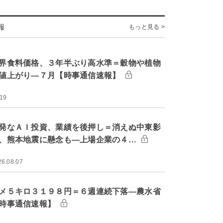
報
もっと見る >
界食料価格、３年半ぶり高水準＝穀物や植物
値上がり―７月【時事通信速報】
:19
発なＡＩ投資、業績を後押し＝消えぬ中東影
、熊本地震に懸念も―上場企業の４…
26.08.07
メ５キロ３１９８円＝６週連続下落―農水省
時事通信速報】