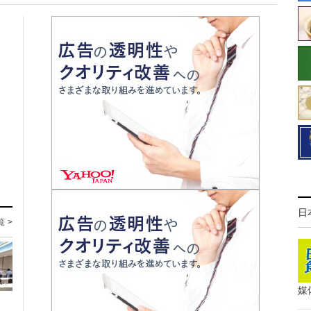
日
覧 >
媒