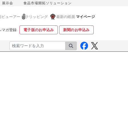
展示会
食品市場開拓ソリューション
面ビューアー
クリッピング
最新の紙面
マイページ
ルマガ登録
電子版のお申込み
新聞のお申込み
検索