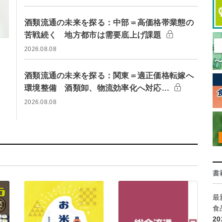
酒類流通の未来を探る：中部＝高価格帯業態の
苦戦続く 地方都市は需要底上げ課題
2026.08.08
酒類流通の未来を探る：関東＝適正価格転嫁へ
環境整備 酒類卸、物流効率化へ対応…
2026.08.08
書
最
食
2