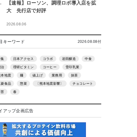
.
【速報】ローソン、調理ロボ導入店を拡
大 先行店で好評
2026.08.06
目キーワード
2026.08.08付
特集
日本アクセス
コラボ
岩田醸造
中食
明治
理研ビタミン
コーヒー
雪印乳業
熊本地震
麺
値上げ
業務用
抹茶
三菱食品
惣菜
〔熊本地震影響〕
チョコレート
海苔
春
イアップ企画広告