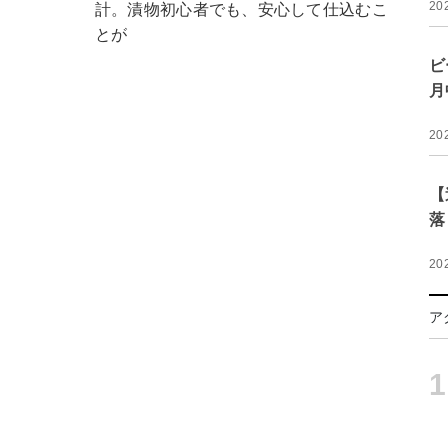
20
計。漬物初心者でも、安心して仕込むこ
とが
ビ
月
20
【
落
20
ア
1